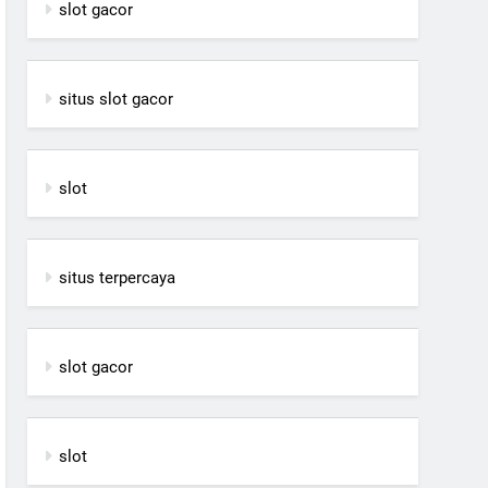
slot gacor
situs slot gacor
slot
situs terpercaya
slot gacor
slot