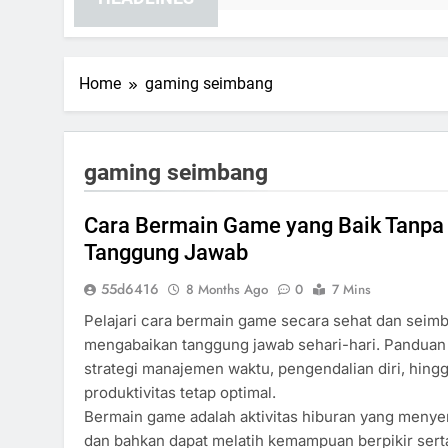
Home
gaming seimbang
gaming seimbang
Cara Bermain Game yang Baik Tanp
Tanggung Jawab
55d6416
8 Months Ago
0
7 Mins
Pelajari cara bermain game secara sehat dan seim
mengabaikan tanggung jawab sehari-hari. Panduan
strategi manajemen waktu, pengendalian diri, hing
produktivitas tetap optimal.
Bermain game adalah aktivitas hiburan yang meny
dan bahkan dapat melatih kemampuan berpikir sert