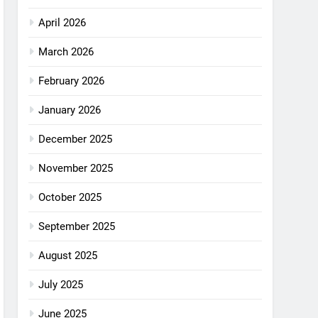
April 2026
March 2026
February 2026
January 2026
December 2025
November 2025
October 2025
September 2025
August 2025
July 2025
June 2025