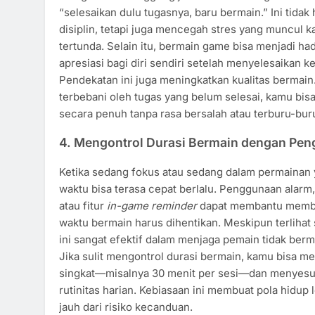
“selesaikan dulu tugasnya, baru bermain.” Ini tida
disiplin, tetapi juga mencegah stres yang muncul k
tertunda. Selain itu, bermain game bisa menjadi ha
apresiasi bagi diri sendiri setelah menyelesaikan k
Pendekatan ini juga meningkatkan kualitas bermain. 
terbebani oleh tugas yang belum selesai, kamu bi
secara penuh tanpa rasa bersalah atau terburu-bur
4. Mengontrol Durasi Bermain dengan Pen
Ketika sedang fokus atau sedang dalam permainan y
waktu bisa terasa cepat berlalu. Penggunaan alarm,
atau fitur
in-game reminder
dapat membantu member
waktu bermain harus dihentikan. Meskipun terliha
ini sangat efektif dalam menjaga pemain tidak berma
Jika sulit mengontrol durasi bermain, kamu bisa m
singkat—misalnya 30 menit per sesi—dan menyes
rutinitas harian. Kebiasaan ini membuat pola hidup
jauh dari risiko kecanduan.