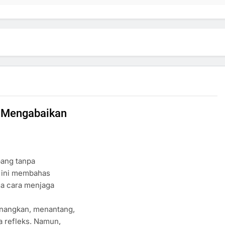
a Mengabaikan
bang tanpa
 ini membahas
ga cara menjaga
enangkan, menantang,
a refleks. Namun,