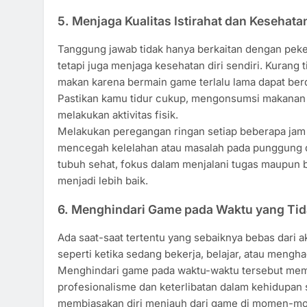
5. Menjaga Kualitas Istirahat dan Kesehata
Tanggung jawab tidak hanya berkaitan dengan peke
tetapi juga menjaga kesehatan diri sendiri. Kurang 
makan karena bermain game terlalu lama dapat be
Pastikan kamu tidur cukup, mengonsumsi makanan b
melakukan aktivitas fisik.
Melakukan peregangan ringan setiap beberapa jam 
mencegah kelelahan atau masalah pada punggung d
tubuh sehat, fokus dalam menjalani tugas maupun
menjadi lebih baik.
6. Menghindari Game pada Waktu yang Tid
Ada saat-saat tertentu yang sebaiknya bebas dari ak
seperti ketika sedang bekerja, belajar, atau mengha
Menghindari game pada waktu-waktu tersebut me
profesionalisme dan keterlibatan dalam kehidupan 
membiasakan diri menjauh dari game di momen-m