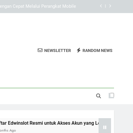
engan Cepat Melalui Perangkat Mobile
yang Lebih Stabil dan Mudah Dipahami
Akses yang Lebih Praktis dan Terarah
 untuk Akses Akun yang Lebih Stabil
NEWSLETTER
RANDOM NEWS
engan Cepat Melalui Perangkat Mobile
yang Lebih Stabil dan Mudah Dipahami
Akses yang Lebih Praktis dan Terarah
t Resmi untuk Akses Akun yang Lebih Stabil dan Mudah Dipaha