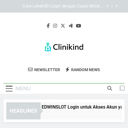
Skip
Daftar Edwinslot Resmi untuk Akses Akun yang
to
Lebih Stabil dan Mudah Dipahami
content
Daftar Lebah4D Resmi untuk Pengalaman Akses
yang Lebih Praktis dan Terarah
Panduan Lengkap EDWINSLOT Login untuk Akses
Akun yang Lebih Stabil
Cara Lebah4D Login dengan Cepat Melalui
Perangkat Mobile
Daftar Edwinslot Resmi untuk Akses Akun yang
Lebih Stabil dan Mudah Dipahami
Clinikind
Dapatkan Layanan Medis Profesional Di
Daftar Lebah4D Resmi untuk Pengalaman Akses
NEWSLETTER
RANDOM NEWS
yang Lebih Praktis dan Terarah
Clinikind.
MENU
nduan Lengkap EDWINSLOT Login untuk Akses Akun yang Lebi
HEADLINES
Month Ago