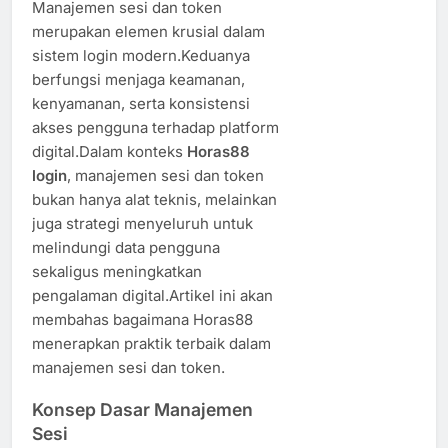
Manajemen sesi dan token
merupakan elemen krusial dalam
sistem login modern.Keduanya
berfungsi menjaga keamanan,
kenyamanan, serta konsistensi
akses pengguna terhadap platform
digital.Dalam konteks
Horas88
login
, manajemen sesi dan token
bukan hanya alat teknis, melainkan
juga strategi menyeluruh untuk
melindungi data pengguna
sekaligus meningkatkan
pengalaman digital.Artikel ini akan
membahas bagaimana Horas88
menerapkan praktik terbaik dalam
manajemen sesi dan token.
Konsep Dasar Manajemen
Sesi