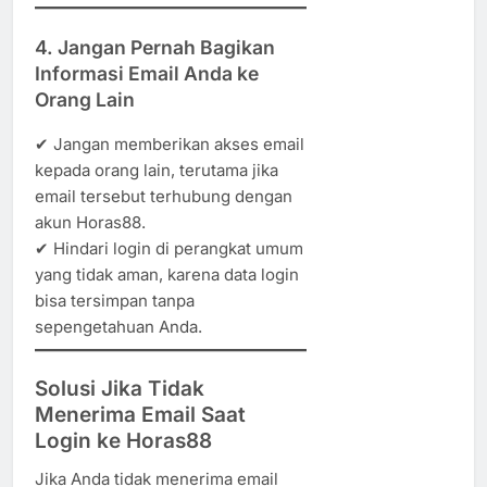
4. Jangan Pernah Bagikan
Informasi Email Anda ke
Orang Lain
✔ Jangan memberikan akses email
kepada orang lain, terutama jika
email tersebut terhubung dengan
akun Horas88.
✔ Hindari login di perangkat umum
yang tidak aman, karena data login
bisa tersimpan tanpa
sepengetahuan Anda.
Solusi Jika Tidak
Menerima Email Saat
Login ke Horas88
Jika Anda tidak menerima email