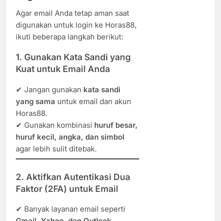
Agar email Anda tetap aman saat
digunakan untuk login ke Horas88,
ikuti beberapa langkah berikut:
1. Gunakan Kata Sandi yang
Kuat untuk Email Anda
✔ Jangan gunakan
kata sandi
yang sama
untuk email dan akun
Horas88.
✔ Gunakan kombinasi
huruf besar,
huruf kecil, angka, dan simbol
agar lebih sulit ditebak.
2. Aktifkan Autentikasi Dua
Faktor (2FA) untuk Email
✔ Banyak layanan email seperti
Gmail, Yahoo, dan Outlook