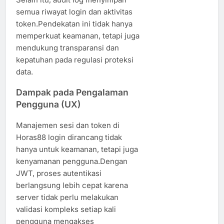
semua riwayat login dan aktivitas
token.Pendekatan ini tidak hanya
memperkuat keamanan, tetapi juga
mendukung transparansi dan
kepatuhan pada regulasi proteksi
data.
Dampak pada Pengalaman
Pengguna (UX)
Manajemen sesi dan token di
Horas88 login dirancang tidak
hanya untuk keamanan, tetapi juga
kenyamanan pengguna.Dengan
JWT, proses autentikasi
berlangsung lebih cepat karena
server tidak perlu melakukan
validasi kompleks setiap kali
pengguna mengakses