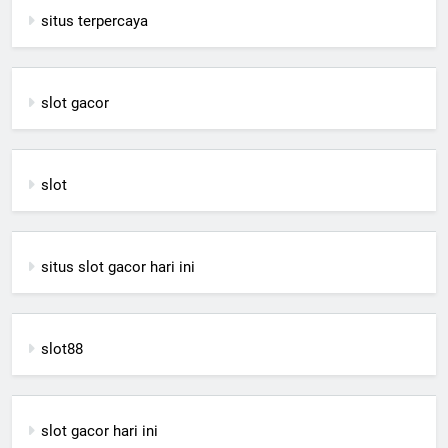
situs terpercaya
slot gacor
slot
situs slot gacor hari ini
slot88
slot gacor hari ini