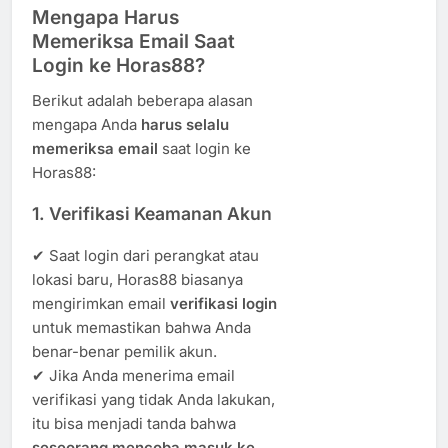
Mengapa Harus
Memeriksa Email Saat
Login ke Horas88?
Berikut adalah beberapa alasan
mengapa Anda
harus selalu
memeriksa email
saat login ke
Horas88:
1. Verifikasi Keamanan Akun
✔ Saat login dari perangkat atau
lokasi baru, Horas88 biasanya
mengirimkan email
verifikasi login
untuk memastikan bahwa Anda
benar-benar pemilik akun.
✔ Jika Anda menerima email
verifikasi yang tidak Anda lakukan,
itu bisa menjadi tanda bahwa
seseorang mencoba masuk ke