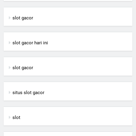
slot gacor
slot gacor hari ini
slot gacor
situs slot gacor
slot