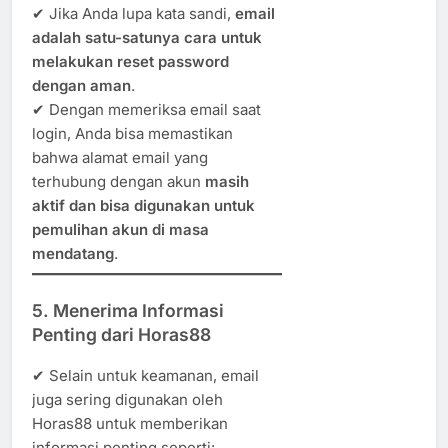
✔ Jika Anda lupa kata sandi,
email
adalah satu-satunya cara untuk
melakukan reset password
dengan aman
.
✔ Dengan memeriksa email saat
login, Anda bisa memastikan
bahwa alamat email yang
terhubung dengan akun
masih
aktif dan bisa digunakan untuk
pemulihan akun di masa
mendatang
.
5. Menerima Informasi
Penting dari Horas88
✔ Selain untuk keamanan, email
juga sering digunakan oleh
Horas88 untuk memberikan
informasi penting seperti: