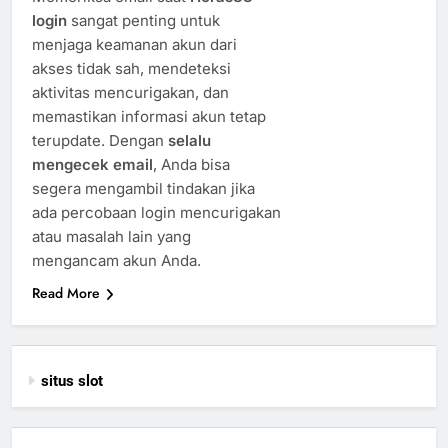
login
sangat penting untuk
menjaga keamanan akun dari
akses tidak sah, mendeteksi
aktivitas mencurigakan, dan
memastikan informasi akun tetap
terupdate. Dengan
selalu
mengecek email
, Anda bisa
segera mengambil tindakan jika
ada percobaan login mencurigakan
atau masalah lain yang
mengancam akun Anda.
Read More
situs slot