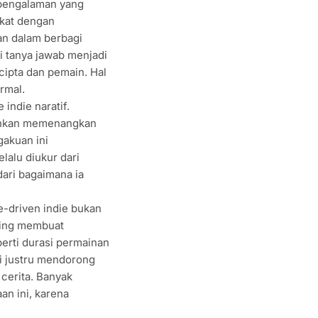
 pengalaman yang
ekat dengan
ran dalam berbagi
si tanya jawab menjadi
cipta dan pemain. Hal
rmal.
indie naratif.
bahkan memenangkan
gakuan ini
alu diukur dari
dari bagaimana ia
e-driven indie bukan
ering membuat
erti durasi permainan
ni justru mendorong
cerita. Banyak
n ini, karena