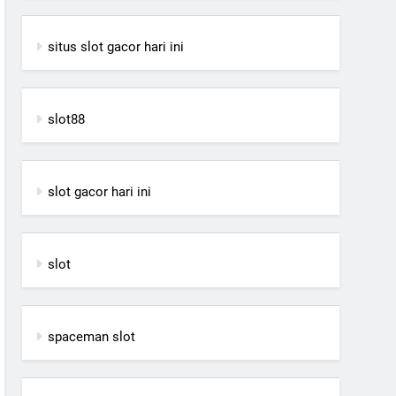
situs slot gacor hari ini
slot88
slot gacor hari ini
slot
spaceman slot