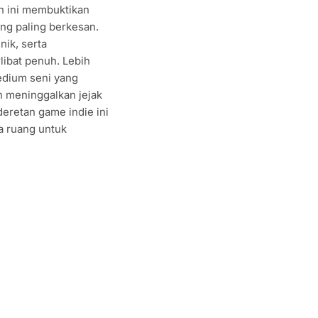
n ini membuktikan
ang paling berkesan.
ik, serta
libat penuh. Lebih
medium seni yang
 meninggalkan jejak
deretan game indie ini
a ruang untuk