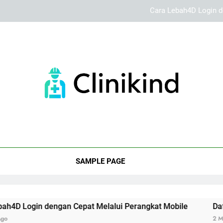
Cara Lebah4D Login d
Daftar Edwinslot Resmi untuk Akses Akun 
Daftar Lebah4D Resmi untuk Pengalaman 
Panduan Lengkap EDWINSLOT Login
Cara Lebah4D Login d
Daftar Edwinslot Resmi untuk Akses Akun 
nikind
ayanan Medis Profesional Di Clinikind.
Daftar Lebah4D Resmi untuk Pengalaman 
SAMPLE PAGE
 dengan Cepat Melalui Perangkat Mobile
Daftar Edwins
2 Months Ago