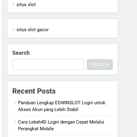
situs slot
situs slot gacor
Search
SEARCH
Recent Posts
Panduan Lengkap EDWINSLOT Login untuk
Akses Akun yang Lebih Stabil
Cara Lebah4D Login dengan Cepat Melalui
Perangkat Mobile