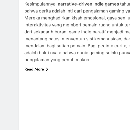
Kesimpulannya,
narrative-driven indie games
tahu
bahwa cerita adalah inti dari pengalaman gaming y
Mereka menghadirkan kisah emosional, gaya seni un
interaktivitas yang memberi pemain ruang untuk ter
dari sekadar hiburan, game indie naratif menjadi 
menantang batas, menyentuh sisi kemanusiaan, dan
mendalam bagi setiap pemain. Bagi pecinta cerita, 
adalah bukti nyata bahwa dunia gaming selalu puny
pengalaman yang penuh makna.
Read More