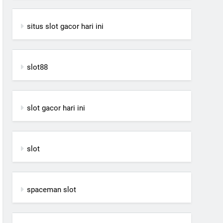
situs slot gacor hari ini
slot88
slot gacor hari ini
slot
spaceman slot