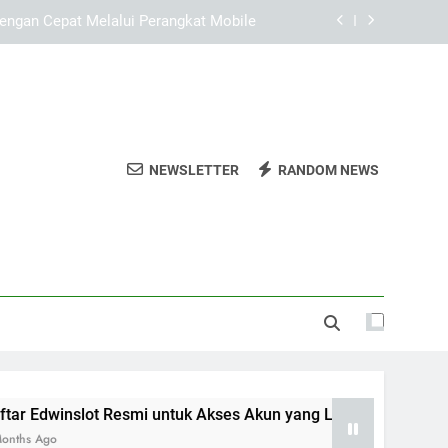
engan Cepat Melalui Perangkat Mobile
yang Lebih Stabil dan Mudah Dipahami
Akses yang Lebih Praktis dan Terarah
 untuk Akses Akun yang Lebih Stabil
NEWSLETTER
RANDOM NEWS
engan Cepat Melalui Perangkat Mobile
yang Lebih Stabil dan Mudah Dipahami
Akses yang Lebih Praktis dan Terarah
ot Resmi untuk Akses Akun yang Lebih Stabil dan Mudah Dipa