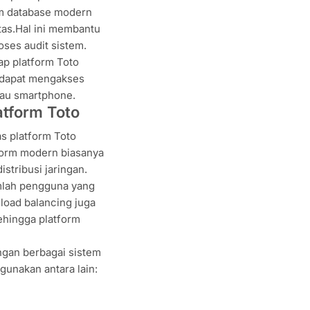
tem database modern
tas.Hal ini membantu
ses audit sistem.
ap platform Toto
h dapat mengakses
tau smartphone.
latform Toto
as platform Toto
tform modern biasanya
stribusi jaringan.
umlah pengguna yang
load balancing juga
ehingga platform
engan berbagai sistem
unakan antara lain: