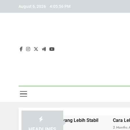
Skip
August 6, 2026
4:05:57 PM
to
content
Cli
Dapatkan L
uk Akses Akun yang Lebih Stabil
Cara Lebah4D Login 
2 Months Ago
HEADLINES