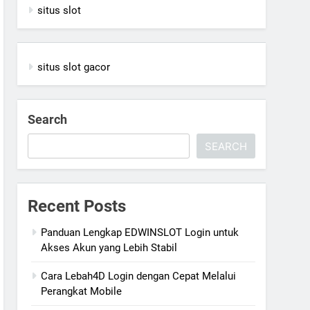
situs slot
situs slot gacor
Search
SEARCH
Recent Posts
Panduan Lengkap EDWINSLOT Login untuk
Akses Akun yang Lebih Stabil
Cara Lebah4D Login dengan Cepat Melalui
Perangkat Mobile