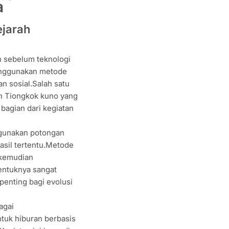
a
ejarah
h sebelum teknologi
nggunakan metode
 sosial.Salah satu
ah Tiongkok kuno yang
agian dari kegiatan
ggunakan potongan
asil tertentu.Metode
 kemudian
entuknya sangat
penting bagi evolusi
agai
tuk hiburan berbasis