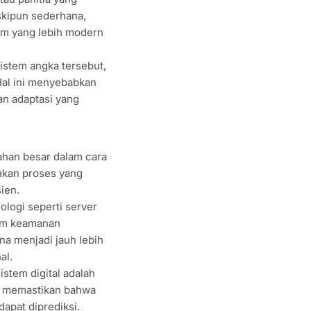
skipun sederhana,
em yang lebih modern
istem angka tersebut,
Hal ini menyebabkan
an adaptasi yang
han besar dalam cara
inkan proses yang
ien.
logi seperti server
tem keamanan
a menjadi jauh lebih
al.
istem digital adalah
i memastikan bahwa
dapat diprediksi.