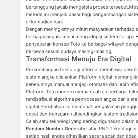
bertanggung jawab mengelola proses tersebut.Me
metode ini menjadi dasar bagi pengembangan sist
di kemudian hari.
Dengan meningkatnya minat masyarakat terhadap s
berbagai negara mulai mengadopsi sistem serupa.
penyebaran konsep Toto ke berbagai wilayah deng
berbeda sesuai budaya masing-masing.
Transformasi Menuju Era Digital
Perkembangan teknologi internet membawa peruba
sistem angka dijalankan.Platform digital memungk
sebelumnya manual menjadi otomatis dan lebih efis
Platform Toto modern memanfaatkan berbagai tekno
terdistribusi,algoritma pemrosesan angka,dan sis
digital.Perubahan ini membuat pengalaman penggun
cepat dan transparan dibandingkan sistem tradision
Salah satu teknologi yang sering digunakan dalam s
Random Number Generator
atau RNG.Teknologi in
setiap hasil angka dihasilkan secara acak dan tidak 