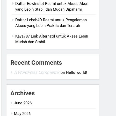
Daftar Edwinslot Resmi untuk Akses Akun
yang Lebih Stabil dan Mudah Dipahami
Daftar Lebah4D Resmi untuk Pengalaman
Akses yang Lebih Praktis dan Terarah
Kaya787 Link Alternatif untuk Akses Lebih
Mudah dan Stabil
Recent Comments
A WordPress Commenter
on
Hello world!
Archives
June 2026
May 2026