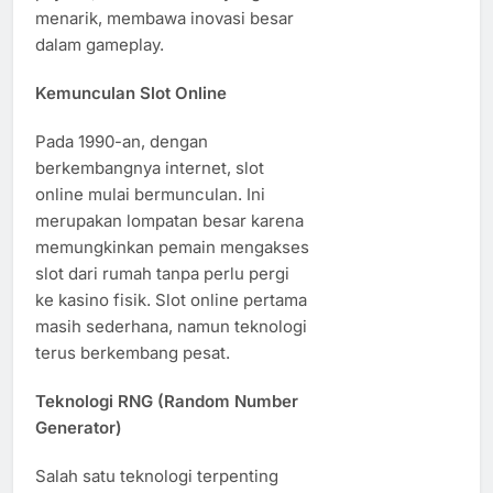
menarik, membawa inovasi besar
dalam gameplay.
Kemunculan Slot Online
Pada 1990-an, dengan
berkembangnya internet, slot
online mulai bermunculan. Ini
merupakan lompatan besar karena
memungkinkan pemain mengakses
slot dari rumah tanpa perlu pergi
ke kasino fisik. Slot online pertama
masih sederhana, namun teknologi
terus berkembang pesat.
Teknologi RNG (Random Number
Generator)
Salah satu teknologi terpenting