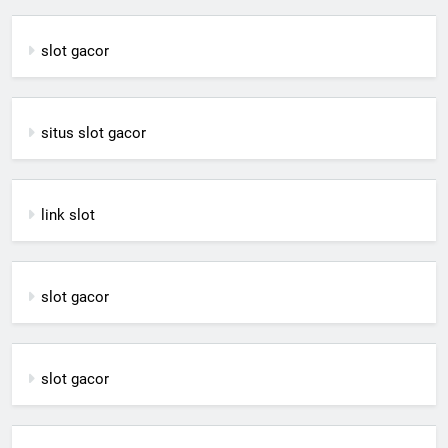
slot gacor
situs slot gacor
link slot
slot gacor
slot gacor