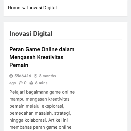
Home
Inovasi Digital
Inovasi Digital
Peran Game Online dalam
Mengasah Kreativitas
Pemain
55d6416
8 months
ago
0
6 mins
Pelajari bagaimana game online
mampu mengasah kreativitas
pemain melalui eksplorasi,
pemecahan masalah, strategi,
hingga kolaborasi. Artikel ini
membahas peran game online