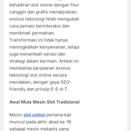
kehadiran slot online dengan fitur
canggih dan grafis menakjubkan,
evolusi teknologi telah mengubah
cara pemain berinteraksi dan
menikmati permainan.
Transformasi ini tidak hanya
meningkatkan kenyamanan, tetapi
juga menambah variasi dan
strategi dalam bermain. Artikel ini
membahas perjalanan evolusi
teknologi slot online secara
mendalam, dengan gaya SEO-
friendly dan prinsip E-E-A-T.
Awal Mula Mesin Slot Tradisional
Mesin
slot online
pertama kali
muncul pada akhir abad ke-19
sebagai mesin mekanis yang