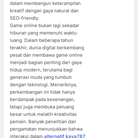
dalam membangun keterampilan
kreatif dengan gaya natural dan
SEO-friendly.
Game online bukan lagi sekadar
hiburan yang memenuhi waktu
luang. Dalam beberapa tahun
terakhir, dunia digital berkembang
pesat dan membawa game online
menjadi bagian penting dari gaya
hidup modern, terutama bagi
generasi muda yang tumbuh
dengan teknologi. Menariknya,
perkembangan ini tidak hanya
berdampak pada kesenangan,
tetapi juga membuka peluang
besar untuk melatih kreativitas
pemain. Banyak penelitian dan
pengamatan menunjukkan bahwa
interaksi dalam
alternatif kaya787