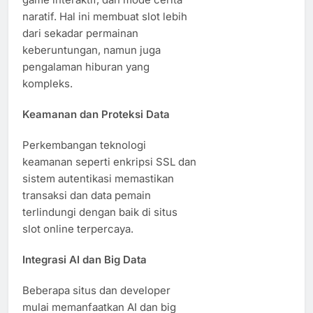
naratif. Hal ini membuat slot lebih
dari sekadar permainan
keberuntungan, namun juga
pengalaman hiburan yang
kompleks.
Keamanan dan Proteksi Data
Perkembangan teknologi
keamanan seperti enkripsi SSL dan
sistem autentikasi memastikan
transaksi dan data pemain
terlindungi dengan baik di situs
slot online terpercaya.
Integrasi AI dan Big Data
Beberapa situs dan developer
mulai memanfaatkan AI dan big