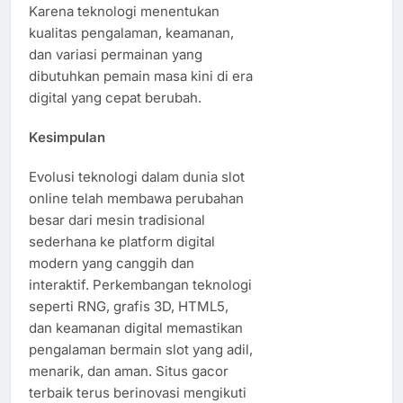
Karena teknologi menentukan
kualitas pengalaman, keamanan,
dan variasi permainan yang
dibutuhkan pemain masa kini di era
digital yang cepat berubah.
Kesimpulan
Evolusi teknologi dalam dunia slot
online telah membawa perubahan
besar dari mesin tradisional
sederhana ke platform digital
modern yang canggih dan
interaktif. Perkembangan teknologi
seperti RNG, grafis 3D, HTML5,
dan keamanan digital memastikan
pengalaman bermain slot yang adil,
menarik, dan aman. Situs gacor
terbaik terus berinovasi mengikuti