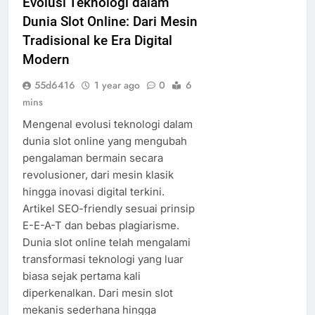
Evolusi Teknologi dalam
Dunia Slot Online: Dari Mesin
Tradisional ke Era Digital
Modern
55d6416
1 year ago
0
6
mins
Mengenal evolusi teknologi dalam
dunia slot online yang mengubah
pengalaman bermain secara
revolusioner, dari mesin klasik
hingga inovasi digital terkini.
Artikel SEO-friendly sesuai prinsip
E-E-A-T dan bebas plagiarisme.
Dunia slot online telah mengalami
transformasi teknologi yang luar
biasa sejak pertama kali
diperkenalkan. Dari mesin slot
mekanis sederhana hingga