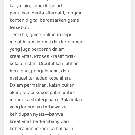
karya lain, seperti fan art,
penulisan cerita alternatif, hingga
konten digital berdasarkan game
tersebut.
Terakhir, game online mampu
melatih konsistensi dan ketekunan
yang juga berperan dalam
kreativitas. Proses kreatif tidak
selalu instan. Dibutuhkan latihan
berulang, pengulangan, dan
evaluasi terhadap kesalahan.
Dalam permainan, kalah bukan
akhir, tetapi kesempatan untuk
mencoba strategi baru. Pola inilah
yang kemudian terbawa ke
kehidupan nyata—bahwa
kreativitas berkembang dari
keberanian mencoba hal baru