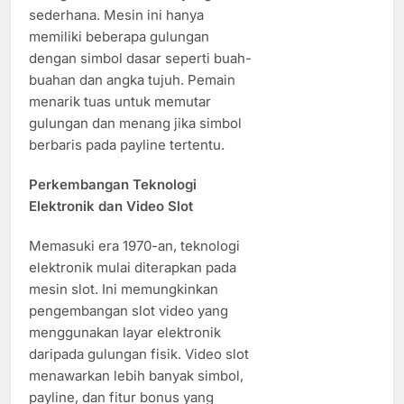
sederhana. Mesin ini hanya
memiliki beberapa gulungan
dengan simbol dasar seperti buah-
buahan dan angka tujuh. Pemain
menarik tuas untuk memutar
gulungan dan menang jika simbol
berbaris pada payline tertentu.
Perkembangan Teknologi
Elektronik dan Video Slot
Memasuki era 1970-an, teknologi
elektronik mulai diterapkan pada
mesin slot. Ini memungkinkan
pengembangan slot video yang
menggunakan layar elektronik
daripada gulungan fisik. Video slot
menawarkan lebih banyak simbol,
payline, dan fitur bonus yang