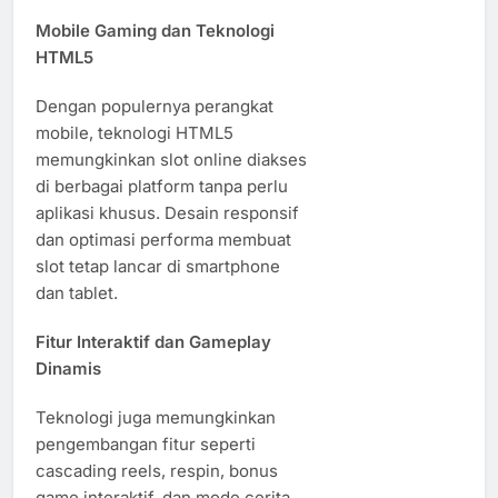
Mobile Gaming dan Teknologi
HTML5
Dengan populernya perangkat
mobile, teknologi HTML5
memungkinkan slot online diakses
di berbagai platform tanpa perlu
aplikasi khusus. Desain responsif
dan optimasi performa membuat
slot tetap lancar di smartphone
dan tablet.
Fitur Interaktif dan Gameplay
Dinamis
Teknologi juga memungkinkan
pengembangan fitur seperti
cascading reels, respin, bonus
game interaktif, dan mode cerita