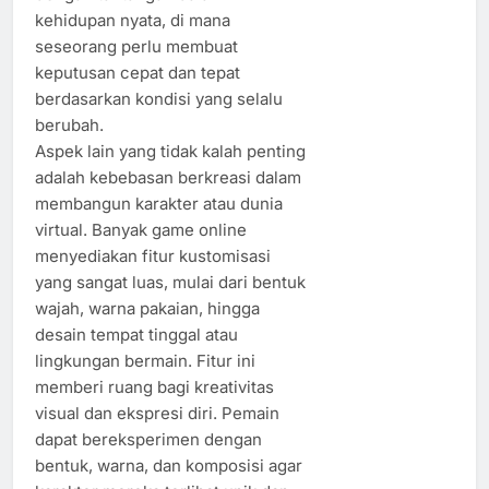
kehidupan nyata, di mana
seseorang perlu membuat
keputusan cepat dan tepat
berdasarkan kondisi yang selalu
berubah.
Aspek lain yang tidak kalah penting
adalah kebebasan berkreasi dalam
membangun karakter atau dunia
virtual. Banyak game online
menyediakan fitur kustomisasi
yang sangat luas, mulai dari bentuk
wajah, warna pakaian, hingga
desain tempat tinggal atau
lingkungan bermain. Fitur ini
memberi ruang bagi kreativitas
visual dan ekspresi diri. Pemain
dapat bereksperimen dengan
bentuk, warna, dan komposisi agar