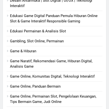
Desain Antarmuka | Slot Digital | UI/UX | Teknologi
Interaktif
Edukasi Game Digital Panduan Pemula Hiburan Online
Slot & Game Interaktif Responsible Gaming
Edukasi Permainan & Analisis Slot
Gambling, Slot Online, Permainan
Game & Hiburan
Game Naratif, Rekomendasi Game, Hiburan Digital,
Analisis Game
Game Online, Komunitas Digital, Teknologi Interaktif
Game Online, Panduan Bermain
Game Online, Permainan Slot, Pengelolaan Keuangan,
Tips Bermain Game, Judi Online