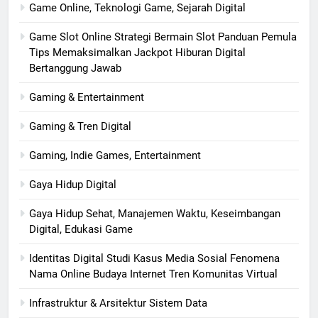
Game Online, Teknologi Game, Sejarah Digital
Game Slot Online Strategi Bermain Slot Panduan Pemula
Tips Memaksimalkan Jackpot Hiburan Digital
Bertanggung Jawab
Gaming & Entertainment
Gaming & Tren Digital
Gaming, Indie Games, Entertainment
Gaya Hidup Digital
Gaya Hidup Sehat, Manajemen Waktu, Keseimbangan
Digital, Edukasi Game
Identitas Digital Studi Kasus Media Sosial Fenomena
Nama Online Budaya Internet Tren Komunitas Virtual
Infrastruktur & Arsitektur Sistem Data