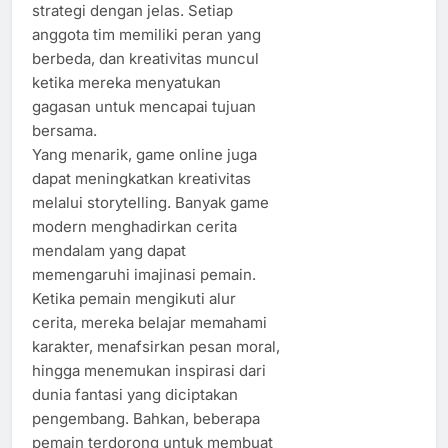
strategi dengan jelas. Setiap
anggota tim memiliki peran yang
berbeda, dan kreativitas muncul
ketika mereka menyatukan
gagasan untuk mencapai tujuan
bersama.
Yang menarik, game online juga
dapat meningkatkan kreativitas
melalui storytelling. Banyak game
modern menghadirkan cerita
mendalam yang dapat
memengaruhi imajinasi pemain.
Ketika pemain mengikuti alur
cerita, mereka belajar memahami
karakter, menafsirkan pesan moral,
hingga menemukan inspirasi dari
dunia fantasi yang diciptakan
pengembang. Bahkan, beberapa
pemain terdorong untuk membuat