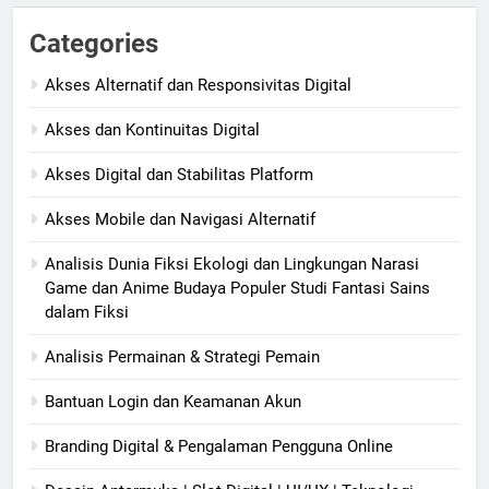
Categories
Akses Alternatif dan Responsivitas Digital
Akses dan Kontinuitas Digital
Akses Digital dan Stabilitas Platform
Akses Mobile dan Navigasi Alternatif
Analisis Dunia Fiksi Ekologi dan Lingkungan Narasi
Game dan Anime Budaya Populer Studi Fantasi Sains
dalam Fiksi
Analisis Permainan & Strategi Pemain
Bantuan Login dan Keamanan Akun
Branding Digital & Pengalaman Pengguna Online