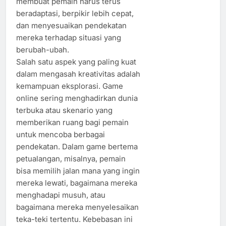
membuat pemain harus terus
beradaptasi, berpikir lebih cepat,
dan menyesuaikan pendekatan
mereka terhadap situasi yang
berubah-ubah.
Salah satu aspek yang paling kuat
dalam mengasah kreativitas adalah
kemampuan eksplorasi. Game
online sering menghadirkan dunia
terbuka atau skenario yang
memberikan ruang bagi pemain
untuk mencoba berbagai
pendekatan. Dalam game bertema
petualangan, misalnya, pemain
bisa memilih jalan mana yang ingin
mereka lewati, bagaimana mereka
menghadapi musuh, atau
bagaimana mereka menyelesaikan
teka-teki tertentu. Kebebasan ini