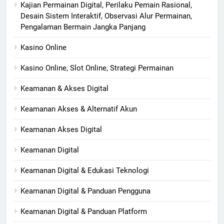
Kajian Permainan Digital, Perilaku Pemain Rasional,
Desain Sistem Interaktif, Observasi Alur Permainan,
Pengalaman Bermain Jangka Panjang
Kasino Online
Kasino Online, Slot Online, Strategi Permainan
Keamanan & Akses Digital
Keamanan Akses & Alternatif Akun
Keamanan Akses Digital
Keamanan Digital
Keamanan Digital & Edukasi Teknologi
Keamanan Digital & Panduan Pengguna
Keamanan Digital & Panduan Platform