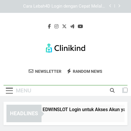
Skip
Daftar Edwinslot Resmi untuk Akses Akun yang
to
Lebih Stabil dan Mudah Dipahami
content
Daftar Lebah4D Resmi untuk Pengalaman Akses
yang Lebih Praktis dan Terarah
Panduan Lengkap EDWINSLOT Login untuk Akses
Akun yang Lebih Stabil
Cara Lebah4D Login dengan Cepat Melalui
Perangkat Mobile
Daftar Edwinslot Resmi untuk Akses Akun yang
Lebih Stabil dan Mudah Dipahami
Clinikind
Dapatkan Layanan Medis Profesional Di
Daftar Lebah4D Resmi untuk Pengalaman Akses
NEWSLETTER
RANDOM NEWS
yang Lebih Praktis dan Terarah
Clinikind.
MENU
nduan Lengkap EDWINSLOT Login untuk Akses Akun yang Lebi
HEADLINES
Month Ago