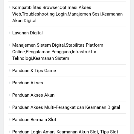
Kompatibilitas Browser,Optimasi Akses
Web,Troubleshooting Login,Manajemen Sesi,Keamanan
Akun Digital
Layanan Digital
Manajemen Sistem Digital,Stabilitas Platform
Online,Pengalaman Pengguna,Infrastruktur
Teknologi,Keamanan Sistem
Panduan & Tips Game
Panduan Akses
Panduan Akses Akun
Panduan Akses Multi-Perangkat dan Keamanan Digital
Panduan Bermain Slot
Panduan Login Aman, Keamanan Akun Slot, Tips Slot