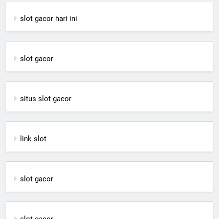
slot gacor hari ini
slot gacor
situs slot gacor
link slot
slot gacor