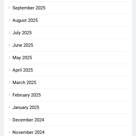
September 2025
August 2025
July 2025
June 2025
May 2025
April 2025
March 2025
February 2025
January 2025
December 2024
November 2024