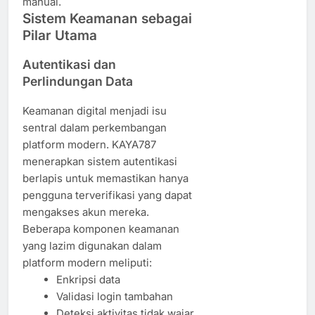
manual.
Sistem Keamanan sebagai
Pilar Utama
Autentikasi dan
Perlindungan Data
Keamanan digital menjadi isu
sentral dalam perkembangan
platform modern. KAYA787
menerapkan sistem autentikasi
berlapis untuk memastikan hanya
pengguna terverifikasi yang dapat
mengakses akun mereka.
Beberapa komponen keamanan
yang lazim digunakan dalam
platform modern meliputi:
Enkripsi data
Validasi login tambahan
Deteksi aktivitas tidak wajar