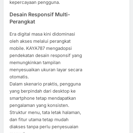
kepercayaan pengguna.
Desain Responsif Multi-
Perangkat
Era digital masa kini didominasi
oleh akses melalui perangkat
mobile. KAYA787 mengadopsi
pendekatan desain responsif yang
memungkinkan tampilan
menyesuaikan ukuran layar secara
otomatis.
Dalam skenario praktis, pengguna
yang berpindah dari desktop ke
smartphone tetap mendapatkan
pengalaman yang konsisten.
Struktur menu, tata letak halaman,
dan fitur utama tetap mudah
diakses tanpa perlu penyesuaian