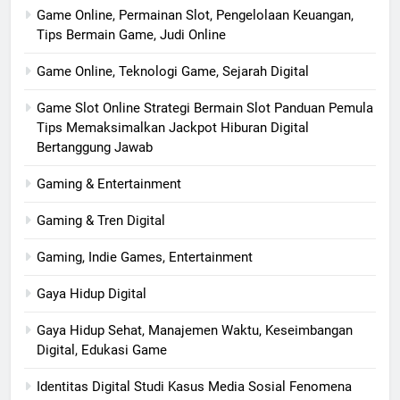
Game Online, Permainan Slot, Pengelolaan Keuangan,
Tips Bermain Game, Judi Online
Game Online, Teknologi Game, Sejarah Digital
Game Slot Online Strategi Bermain Slot Panduan Pemula
Tips Memaksimalkan Jackpot Hiburan Digital
Bertanggung Jawab
Gaming & Entertainment
Gaming & Tren Digital
Gaming, Indie Games, Entertainment
Gaya Hidup Digital
Gaya Hidup Sehat, Manajemen Waktu, Keseimbangan
Digital, Edukasi Game
Identitas Digital Studi Kasus Media Sosial Fenomena