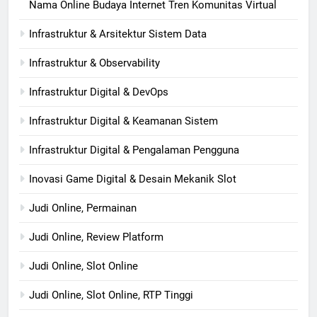
Nama Online Budaya Internet Tren Komunitas Virtual
Infrastruktur & Arsitektur Sistem Data
Infrastruktur & Observability
Infrastruktur Digital & DevOps
Infrastruktur Digital & Keamanan Sistem
Infrastruktur Digital & Pengalaman Pengguna
Inovasi Game Digital & Desain Mekanik Slot
Judi Online, Permainan
Judi Online, Review Platform
Judi Online, Slot Online
Judi Online, Slot Online, RTP Tinggi