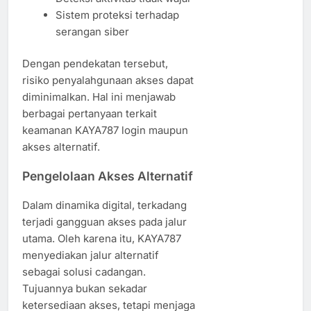
Sistem proteksi terhadap
serangan siber
Dengan pendekatan tersebut,
risiko penyalahgunaan akses dapat
diminimalkan. Hal ini menjawab
berbagai pertanyaan terkait
keamanan KAYA787 login maupun
akses alternatif.
Pengelolaan Akses Alternatif
Dalam dinamika digital, terkadang
terjadi gangguan akses pada jalur
utama. Oleh karena itu, KAYA787
menyediakan jalur alternatif
sebagai solusi cadangan.
Tujuannya bukan sekadar
ketersediaan akses, tetapi menjaga