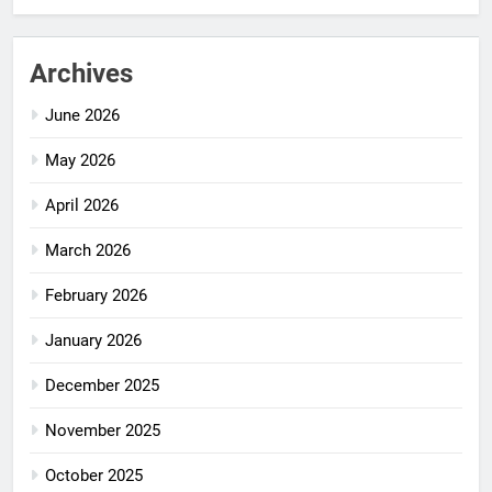
Archives
June 2026
May 2026
April 2026
March 2026
February 2026
January 2026
December 2025
November 2025
October 2025