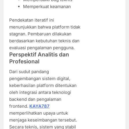
Memperkuat keamanan
Pendekatan iteratif ini
menunjukkan bahwa platform tidak
stagnan. Pembaruan dilakukan
berdasarkan kebutuhan teknis dan
evaluasi pengalaman pengguna.
Perspektif Analitis dan
Profesional
Dari sudut pandang
pengembangan sistem digital,
keberhasilan platform ditentukan
oleh integrasi antara teknologi
backend dan pengalaman
frontend.
KAYA787
memperlihatkan upaya untuk
menjaga keseimbangan tersebut.
Secara teknis, sistem yang stabil