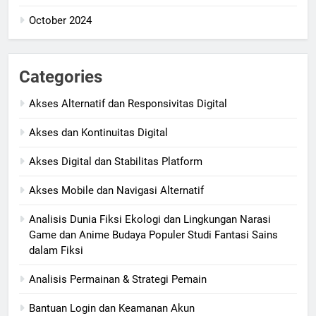
October 2024
Categories
Akses Alternatif dan Responsivitas Digital
Akses dan Kontinuitas Digital
Akses Digital dan Stabilitas Platform
Akses Mobile dan Navigasi Alternatif
Analisis Dunia Fiksi Ekologi dan Lingkungan Narasi
Game dan Anime Budaya Populer Studi Fantasi Sains
dalam Fiksi
Analisis Permainan & Strategi Pemain
Bantuan Login dan Keamanan Akun