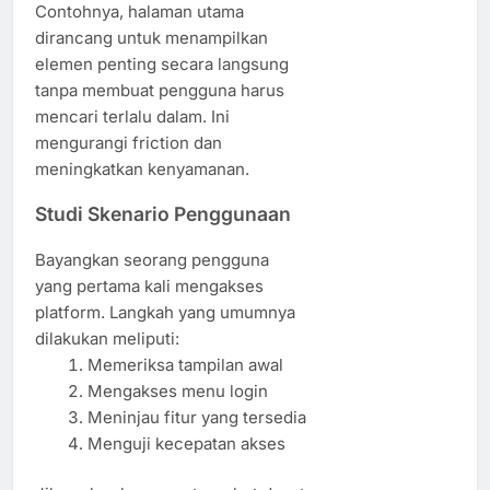
Contohnya, halaman utama
dirancang untuk menampilkan
elemen penting secara langsung
tanpa membuat pengguna harus
mencari terlalu dalam. Ini
mengurangi friction dan
meningkatkan kenyamanan.
Studi Skenario Penggunaan
Bayangkan seorang pengguna
yang pertama kali mengakses
platform. Langkah yang umumnya
dilakukan meliputi:
Memeriksa tampilan awal
Mengakses menu login
Meninjau fitur yang tersedia
Menguji kecepatan akses