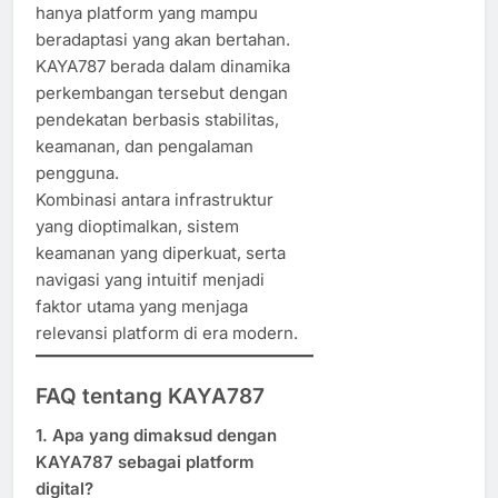
hanya platform yang mampu
beradaptasi yang akan bertahan.
KAYA787 berada dalam dinamika
perkembangan tersebut dengan
pendekatan berbasis stabilitas,
keamanan, dan pengalaman
pengguna.
Kombinasi antara infrastruktur
yang dioptimalkan, sistem
keamanan yang diperkuat, serta
navigasi yang intuitif menjadi
faktor utama yang menjaga
relevansi platform di era modern.
FAQ tentang KAYA787
1. Apa yang dimaksud dengan
KAYA787 sebagai platform
digital?