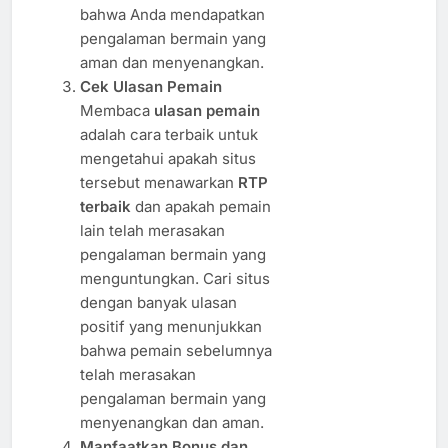
bahwa Anda mendapatkan
pengalaman bermain yang
aman dan menyenangkan.
Cek Ulasan Pemain
Membaca
ulasan pemain
adalah cara terbaik untuk
mengetahui apakah situs
tersebut menawarkan
RTP
terbaik
dan apakah pemain
lain telah merasakan
pengalaman bermain yang
menguntungkan. Cari situs
dengan banyak ulasan
positif yang menunjukkan
bahwa pemain sebelumnya
telah merasakan
pengalaman bermain yang
menyenangkan dan aman.
Manfaatkan Bonus dan