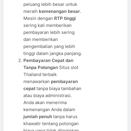
peluang lebih besar untuk
meraih
kemenangan besar
.
Mesin dengan
RTP tinggi
sering kali memberikan
pembayaran lebih sering
dan memberikan
pengembalian yang lebih
tinggi dalam jangka panjang.
Pembayaran Cepat dan
Tanpa Potongan
Situs slot
Thailand terbaik
menawarkan
pembayaran
cepat
tanpa biaya tambahan
atau biaya administrasi.
Anda akan menerima
kemenangan Anda dalam
jumlah penuh
tanpa harus
khawatir tentang potongan
biaya yang tidak diinginkan.