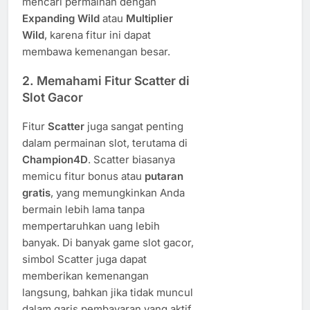
mencari permainan dengan
Expanding Wild
atau
Multiplier
Wild
, karena fitur ini dapat
membawa kemenangan besar.
2. Memahami Fitur Scatter di
Slot Gacor
Fitur
Scatter
juga sangat penting
dalam permainan slot, terutama di
Champion4D
. Scatter biasanya
memicu fitur bonus atau
putaran
gratis
, yang memungkinkan Anda
bermain lebih lama tanpa
mempertaruhkan uang lebih
banyak. Di banyak game slot gacor,
simbol Scatter juga dapat
memberikan kemenangan
langsung, bahkan jika tidak muncul
dalam garis pembayaran yang aktif.