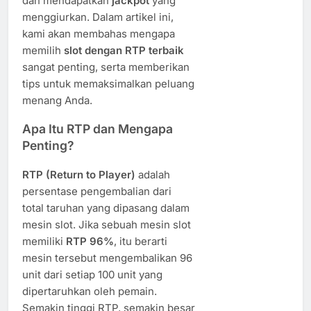
dan mendapatkan
jackpot
yang
menggiurkan. Dalam artikel ini,
kami akan membahas mengapa
memilih
slot dengan RTP terbaik
sangat penting, serta memberikan
tips untuk memaksimalkan peluang
menang Anda.
Apa Itu RTP dan Mengapa
Penting?
RTP (Return to Player)
adalah
persentase pengembalian dari
total taruhan yang dipasang dalam
mesin slot. Jika sebuah mesin slot
memiliki
RTP 96%
, itu berarti
mesin tersebut mengembalikan 96
unit dari setiap 100 unit yang
dipertaruhkan oleh pemain.
Semakin tinggi RTP, semakin besar