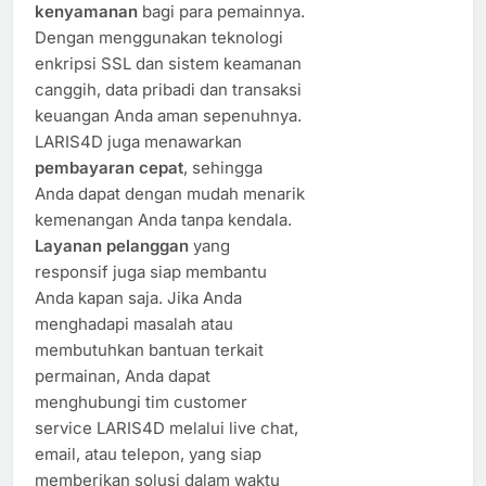
kenyamanan
bagi para pemainnya.
Dengan menggunakan teknologi
enkripsi SSL dan sistem keamanan
canggih, data pribadi dan transaksi
keuangan Anda aman sepenuhnya.
LARIS4D juga menawarkan
pembayaran cepat
, sehingga
Anda dapat dengan mudah menarik
kemenangan Anda tanpa kendala.
Layanan pelanggan
yang
responsif juga siap membantu
Anda kapan saja. Jika Anda
menghadapi masalah atau
membutuhkan bantuan terkait
permainan, Anda dapat
menghubungi tim customer
service LARIS4D melalui live chat,
email, atau telepon, yang siap
memberikan solusi dalam waktu