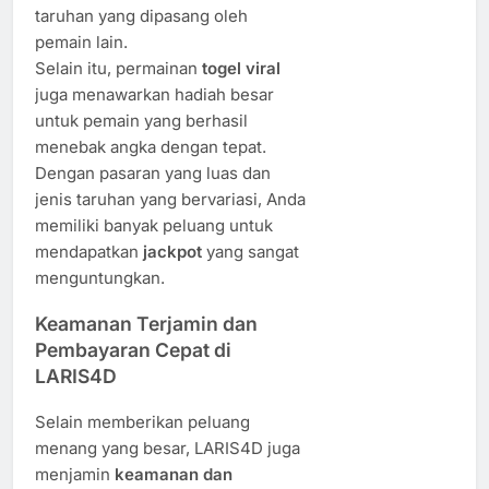
taruhan yang dipasang oleh
pemain lain.
Selain itu, permainan
togel viral
juga menawarkan hadiah besar
untuk pemain yang berhasil
menebak angka dengan tepat.
Dengan pasaran yang luas dan
jenis taruhan yang bervariasi, Anda
memiliki banyak peluang untuk
mendapatkan
jackpot
yang sangat
menguntungkan.
Keamanan Terjamin dan
Pembayaran Cepat di
LARIS4D
Selain memberikan peluang
menang yang besar, LARIS4D juga
menjamin
keamanan dan