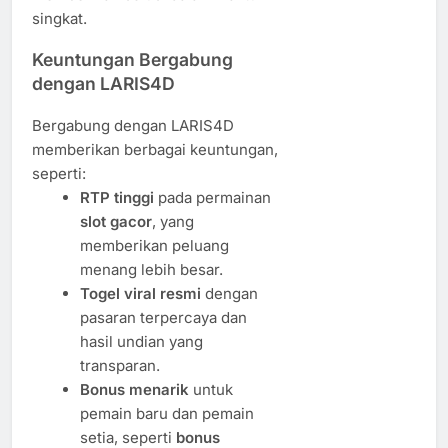
singkat.
Keuntungan Bergabung
dengan LARIS4D
Bergabung dengan LARIS4D
memberikan berbagai keuntungan,
seperti:
RTP tinggi
pada permainan
slot gacor
, yang
memberikan peluang
menang lebih besar.
Togel viral resmi
dengan
pasaran terpercaya dan
hasil undian yang
transparan.
Bonus menarik
untuk
pemain baru dan pemain
setia, seperti
bonus