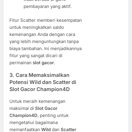
pembayaran yang aktif.
Fitur Scatter memberi kesempatan
untuk meningkatkan saldo
kemenangan Anda dengan cara
yang lebih menguntungkan tanpa
biaya tambahan. Ini menjadikannya
fitur yang sangat dicari di
permainan
slot gacor
.
3. Cara Memaksimalkan
Potensi Wild dan Scatter di
Slot Gacor Champion4D
Untuk meraih kemenangan
maksimal di
Slot Gacor
Champion4D
, penting untuk
mengetahui bagaimana
memanfaatkan
Wild
dan
Scatter