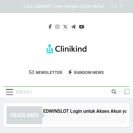
Skip
Daftar Edwinslot Resmi untuk Akses Akun yang
to
Lebih Stabil dan Mudah Dipahami
content
Daftar Lebah4D Resmi untuk Pengalaman Akses
yang Lebih Praktis dan Terarah
Panduan Lengkap EDWINSLOT Login untuk Akses
Akun yang Lebih Stabil
Cara Lebah4D Login dengan Cepat Melalui
Perangkat Mobile
Daftar Edwinslot Resmi untuk Akses Akun yang
Lebih Stabil dan Mudah Dipahami
Clinikind
Dapatkan Layanan Medis Profesional Di
Daftar Lebah4D Resmi untuk Pengalaman Akses
NEWSLETTER
RANDOM NEWS
yang Lebih Praktis dan Terarah
Clinikind.
MENU
nduan Lengkap EDWINSLOT Login untuk Akses Akun yang Lebi
HEADLINES
onth Ago