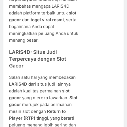
membahas mengapa LARIS4D
adalah platform terbaik untuk
slot
gacor
dan
togel viral resmi
, serta
bagaimana Anda dapat
meningkatkan peluang Anda untuk
menang besar.
LARIS4D: Situs Judi
Terpercaya dengan Slot
Gacor
Salah satu hal yang membedakan
LARIS4D
dari situs judi lainnya
adalah kualitas permainan
slot
gacor
yang mereka tawarkan.
Slot
gacor
merujuk pada permainan
mesin slot dengan
Return to
Player (RTP) tinggi
, yang berarti
peluang menang lebih sering dan