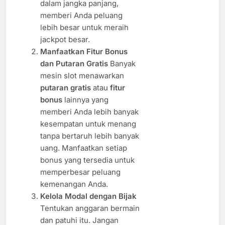
dalam jangka panjang,
memberi Anda peluang
lebih besar untuk meraih
jackpot besar.
Manfaatkan Fitur Bonus
dan Putaran Gratis
Banyak
mesin slot menawarkan
putaran gratis
atau
fitur
bonus
lainnya yang
memberi Anda lebih banyak
kesempatan untuk menang
tanpa bertaruh lebih banyak
uang. Manfaatkan setiap
bonus yang tersedia untuk
memperbesar peluang
kemenangan Anda.
Kelola Modal dengan Bijak
Tentukan anggaran bermain
dan patuhi itu. Jangan