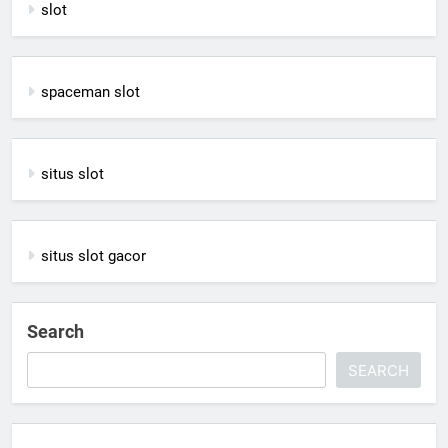
slot
spaceman slot
situs slot
situs slot gacor
Search
SEARCH