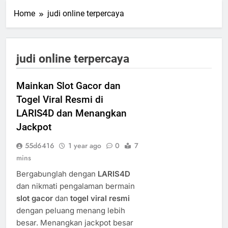
Home
judi online terpercaya
judi online terpercaya
Mainkan Slot Gacor dan
Togel Viral Resmi di
LARIS4D dan Menangkan
Jackpot
55d6416
1 year ago
0
7
mins
Bergabunglah dengan
LARIS4D
dan nikmati pengalaman bermain
slot gacor
dan
togel viral resmi
dengan peluang menang lebih
besar. Menangkan jackpot besar