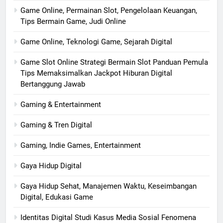
Game Online, Permainan Slot, Pengelolaan Keuangan,
Tips Bermain Game, Judi Online
Game Online, Teknologi Game, Sejarah Digital
Game Slot Online Strategi Bermain Slot Panduan Pemula
Tips Memaksimalkan Jackpot Hiburan Digital
Bertanggung Jawab
Gaming & Entertainment
Gaming & Tren Digital
Gaming, Indie Games, Entertainment
Gaya Hidup Digital
Gaya Hidup Sehat, Manajemen Waktu, Keseimbangan
Digital, Edukasi Game
Identitas Digital Studi Kasus Media Sosial Fenomena