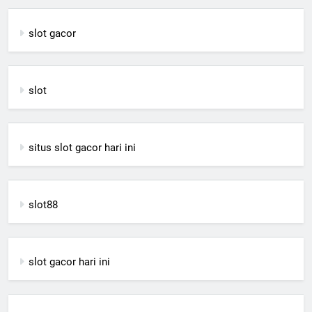
slot gacor
slot
situs slot gacor hari ini
slot88
slot gacor hari ini