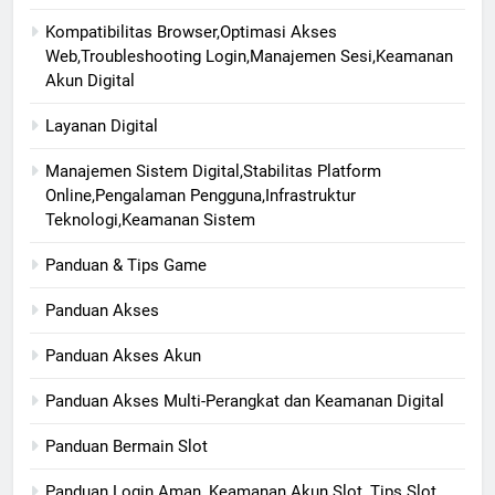
Kompatibilitas Browser,Optimasi Akses
Web,Troubleshooting Login,Manajemen Sesi,Keamanan
Akun Digital
Layanan Digital
Manajemen Sistem Digital,Stabilitas Platform
Online,Pengalaman Pengguna,Infrastruktur
Teknologi,Keamanan Sistem
Panduan & Tips Game
Panduan Akses
Panduan Akses Akun
Panduan Akses Multi-Perangkat dan Keamanan Digital
Panduan Bermain Slot
Panduan Login Aman, Keamanan Akun Slot, Tips Slot