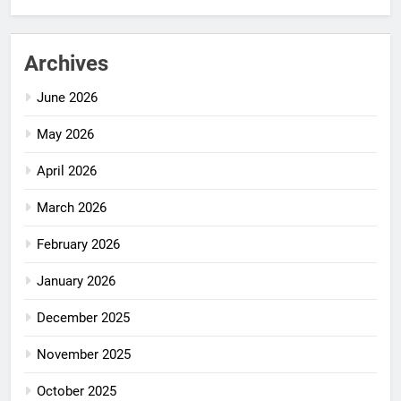
Archives
June 2026
May 2026
April 2026
March 2026
February 2026
January 2026
December 2025
November 2025
October 2025