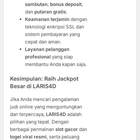
sambutan
,
bonus deposit
,
dan
putaran gratis
.
Keamanan terjamin
dengan
teknologi enkripsi SSL dan
sistem pembayaran yang
cepat dan aman.
Layanan pelanggan
profesional
yang siap
membantu Anda kapan saja.
Kesimpulan: Raih Jackpot
Besar di LARIS4D
Jika Anda mencari pengalaman
judi online yang menguntungkan
dan terpercaya,
LARIS4D
adalah
pilihan yang tepat. Dengan
berbagai permainan
slot gacor
dan
togel viral resmi
, serta peluang