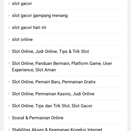
slot gacor
slot gacor gampang menang
slot gacor hari ini
slot online
Slot Online, Judi Online, Tips & Trik Slot
Slot Online, Panduan Bermain, Platform Game, User
Experience, Slot Aman
Slot Online, Pemain Baru, Permainan Gratis
Slot Online, Permainan Kasino, Judi Online
Slot Online, Tips dan Trik Slot, Slot Gacor
Sosial & Permainan Online
Stabilitas Akses & Keamanan Koneksi Internet