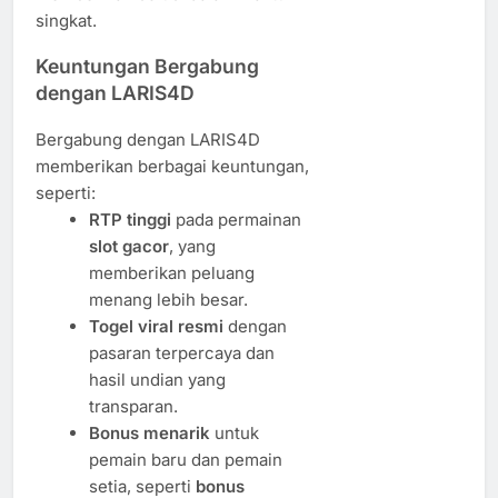
singkat.
Keuntungan Bergabung
dengan LARIS4D
Bergabung dengan LARIS4D
memberikan berbagai keuntungan,
seperti:
RTP tinggi
pada permainan
slot gacor
, yang
memberikan peluang
menang lebih besar.
Togel viral resmi
dengan
pasaran terpercaya dan
hasil undian yang
transparan.
Bonus menarik
untuk
pemain baru dan pemain
setia, seperti
bonus