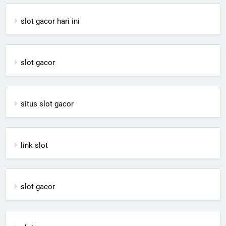
slot gacor hari ini
slot gacor
situs slot gacor
link slot
slot gacor