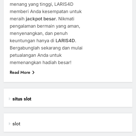
menang yang tinggi, LARIS4D
memberi Anda kesempatan untuk
meraih
jackpot besar
. Nikmati
pengalaman bermain yang aman,
menyenangkan, dan penuh
keuntungan hanya di
LARIS4D
.
Bergabunglah sekarang dan mulai
petualangan Anda untuk
memenangkan hadiah besar!
Read More
situs slot
slot