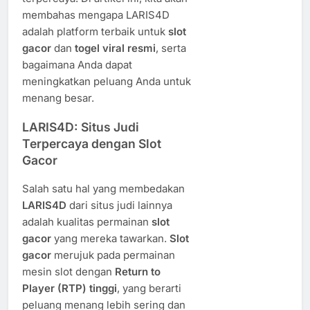
membahas mengapa LARIS4D
adalah platform terbaik untuk
slot
gacor
dan
togel viral resmi
, serta
bagaimana Anda dapat
meningkatkan peluang Anda untuk
menang besar.
LARIS4D: Situs Judi
Terpercaya dengan Slot
Gacor
Salah satu hal yang membedakan
LARIS4D
dari situs judi lainnya
adalah kualitas permainan
slot
gacor
yang mereka tawarkan.
Slot
gacor
merujuk pada permainan
mesin slot dengan
Return to
Player (RTP) tinggi
, yang berarti
peluang menang lebih sering dan