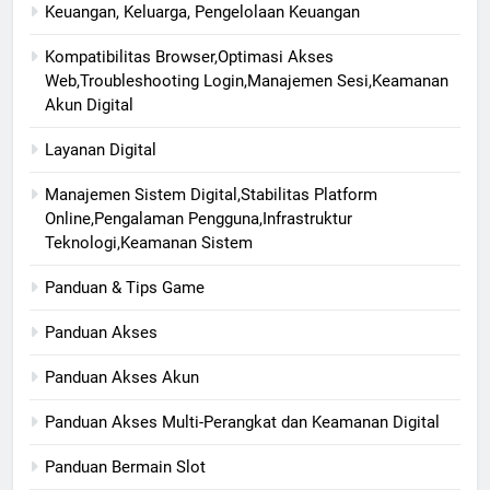
Keuangan, Keluarga, Pengelolaan Keuangan
Kompatibilitas Browser,Optimasi Akses
Web,Troubleshooting Login,Manajemen Sesi,Keamanan
Akun Digital
Layanan Digital
Manajemen Sistem Digital,Stabilitas Platform
Online,Pengalaman Pengguna,Infrastruktur
Teknologi,Keamanan Sistem
Panduan & Tips Game
Panduan Akses
Panduan Akses Akun
Panduan Akses Multi-Perangkat dan Keamanan Digital
Panduan Bermain Slot