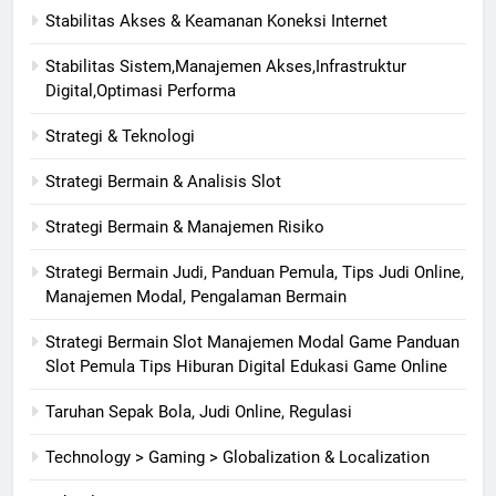
Stabilitas Akses & Keamanan Koneksi Internet
Stabilitas Sistem,Manajemen Akses,Infrastruktur
Digital,Optimasi Performa
Strategi & Teknologi
Strategi Bermain & Analisis Slot
Strategi Bermain & Manajemen Risiko
Strategi Bermain Judi, Panduan Pemula, Tips Judi Online,
Manajemen Modal, Pengalaman Bermain
Strategi Bermain Slot Manajemen Modal Game Panduan
Slot Pemula Tips Hiburan Digital Edukasi Game Online
Taruhan Sepak Bola, Judi Online, Regulasi
Technology > Gaming > Globalization & Localization