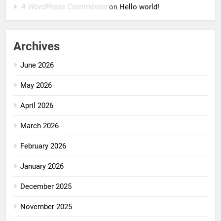
A WordPress Commenter
on
Hello world!
Archives
June 2026
May 2026
April 2026
March 2026
February 2026
January 2026
December 2025
November 2025