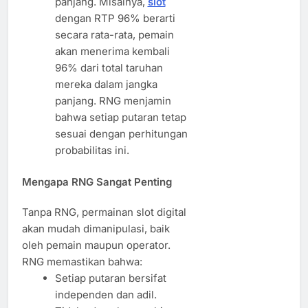
panjang. Misalnya,
slot
dengan RTP 96% berarti
secara rata-rata, pemain
akan menerima kembali
96% dari total taruhan
mereka dalam jangka
panjang. RNG menjamin
bahwa setiap putaran tetap
sesuai dengan perhitungan
probabilitas ini.
Mengapa RNG Sangat Penting
Tanpa RNG, permainan slot digital
akan mudah dimanipulasi, baik
oleh pemain maupun operator.
RNG memastikan bahwa:
Setiap putaran bersifat
independen dan adil.