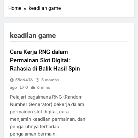
Home
keadilan game
keadilan game
Cara Kerja RNG dalam
Permainan Slot Digital:
Rahasia di Balik Hasil Spin
55d6416
8 months
ago
0
6 mins
Pelajari bagaimana RNG (Random
Number Generator) bekerja dalam
permainan slot digital, cara
menjamin keadilan permainan, dan
pengaruhnya terhadap
pengalaman bermain.