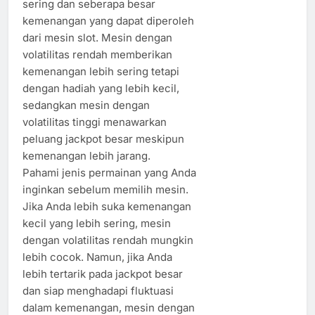
sering dan seberapa besar
kemenangan yang dapat diperoleh
dari mesin slot. Mesin dengan
volatilitas rendah memberikan
kemenangan lebih sering tetapi
dengan hadiah yang lebih kecil,
sedangkan mesin dengan
volatilitas tinggi menawarkan
peluang jackpot besar meskipun
kemenangan lebih jarang.
Pahami jenis permainan yang Anda
inginkan sebelum memilih mesin.
Jika Anda lebih suka kemenangan
kecil yang lebih sering, mesin
dengan volatilitas rendah mungkin
lebih cocok. Namun, jika Anda
lebih tertarik pada jackpot besar
dan siap menghadapi fluktuasi
dalam kemenangan, mesin dengan