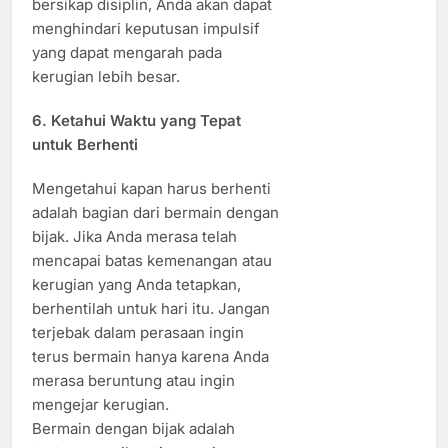
bersikap disiplin, Anda akan dapat
menghindari keputusan impulsif
yang dapat mengarah pada
kerugian lebih besar.
6.
Ketahui Waktu yang Tepat
untuk Berhenti
Mengetahui kapan harus berhenti
adalah bagian dari bermain dengan
bijak. Jika Anda merasa telah
mencapai batas kemenangan atau
kerugian yang Anda tetapkan,
berhentilah untuk hari itu. Jangan
terjebak dalam perasaan ingin
terus bermain hanya karena Anda
merasa beruntung atau ingin
mengejar kerugian.
Bermain dengan bijak adalah