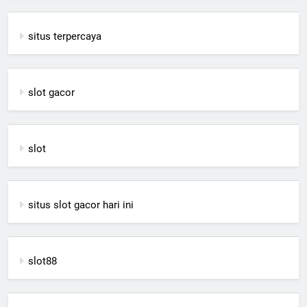
situs terpercaya
slot gacor
slot
situs slot gacor hari ini
slot88