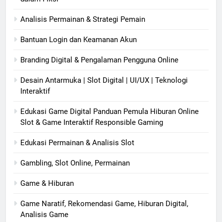
Analisis Permainan & Strategi Pemain
Bantuan Login dan Keamanan Akun
Branding Digital & Pengalaman Pengguna Online
Desain Antarmuka | Slot Digital | UI/UX | Teknologi
Interaktif
Edukasi Game Digital Panduan Pemula Hiburan Online
Slot & Game Interaktif Responsible Gaming
Edukasi Permainan & Analisis Slot
Gambling, Slot Online, Permainan
Game & Hiburan
Game Naratif, Rekomendasi Game, Hiburan Digital,
Analisis Game