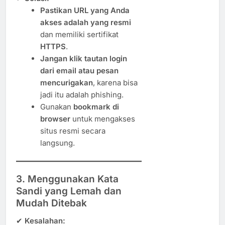
Pastikan URL yang Anda
akses adalah yang resmi
dan memiliki sertifikat
HTTPS
.
Jangan klik tautan login
dari email atau pesan
mencurigakan
, karena bisa
jadi itu adalah phishing.
Gunakan
bookmark di
browser
untuk mengakses
situs resmi secara
langsung.
3. Menggunakan Kata
Sandi yang Lemah dan
Mudah Ditebak
✔
Kesalahan: