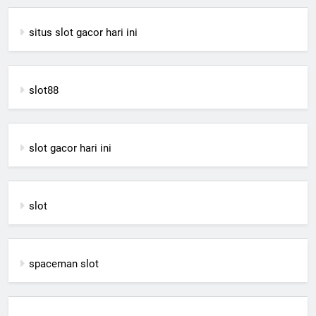
situs slot gacor hari ini
slot88
slot gacor hari ini
slot
spaceman slot