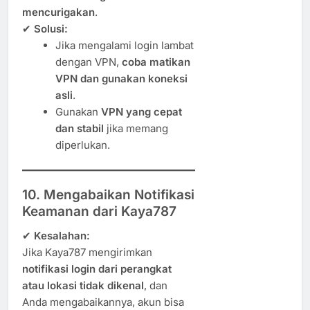
mencurigakan
.
✔
Solusi:
Jika mengalami login lambat
dengan VPN,
coba matikan
VPN dan gunakan koneksi
asli
.
Gunakan
VPN yang cepat
dan stabil
jika memang
diperlukan.
10. Mengabaikan Notifikasi
Keamanan dari Kaya787
✔
Kesalahan:
Jika Kaya787 mengirimkan
notifikasi login dari perangkat
atau lokasi tidak dikenal
, dan
Anda mengabaikannya, akun bisa