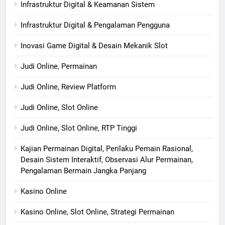
Infrastruktur Digital & Keamanan Sistem
Infrastruktur Digital & Pengalaman Pengguna
Inovasi Game Digital & Desain Mekanik Slot
Judi Online, Permainan
Judi Online, Review Platform
Judi Online, Slot Online
Judi Online, Slot Online, RTP Tinggi
Kajian Permainan Digital, Perilaku Pemain Rasional,
Desain Sistem Interaktif, Observasi Alur Permainan,
Pengalaman Bermain Jangka Panjang
Kasino Online
Kasino Online, Slot Online, Strategi Permainan