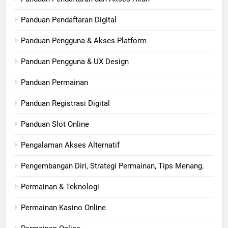
Panduan Pendaftaran Digital
Panduan Pengguna & Akses Platform
Panduan Pengguna & UX Design
Panduan Permainan
Panduan Registrasi Digital
Panduan Slot Online
Pengalaman Akses Alternatif
Pengembangan Diri, Strategi Permainan, Tips Menang.
Permainan & Teknologi
Permainan Kasino Online