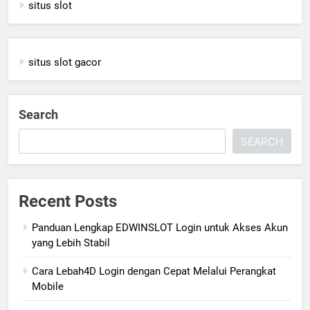
situs slot
situs slot gacor
Search
SEARCH
Recent Posts
Panduan Lengkap EDWINSLOT Login untuk Akses Akun
yang Lebih Stabil
Cara Lebah4D Login dengan Cepat Melalui Perangkat
Mobile