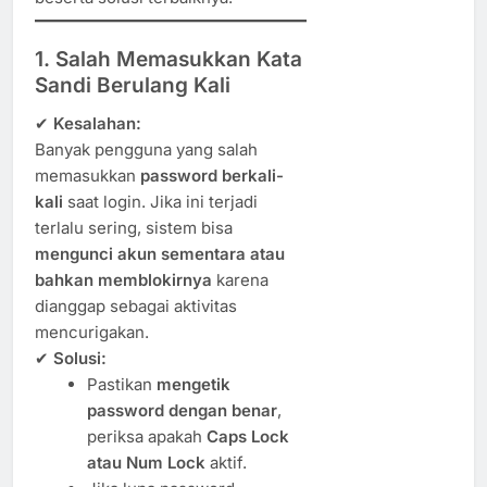
1. Salah Memasukkan Kata
Sandi Berulang Kali
✔
Kesalahan:
Banyak pengguna yang salah
memasukkan
password berkali-
kali
saat login. Jika ini terjadi
terlalu sering, sistem bisa
mengunci akun sementara atau
bahkan memblokirnya
karena
dianggap sebagai aktivitas
mencurigakan.
✔
Solusi:
Pastikan
mengetik
password dengan benar
,
periksa apakah
Caps Lock
atau Num Lock
aktif.