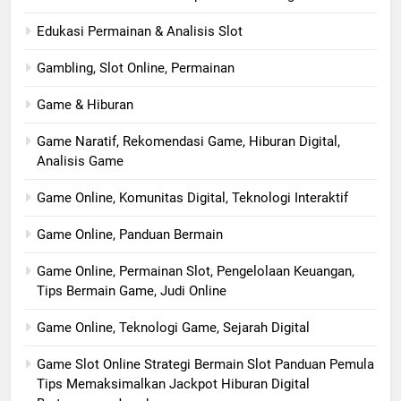
Edukasi Permainan & Analisis Slot
Gambling, Slot Online, Permainan
Game & Hiburan
Game Naratif, Rekomendasi Game, Hiburan Digital,
Analisis Game
Game Online, Komunitas Digital, Teknologi Interaktif
Game Online, Panduan Bermain
Game Online, Permainan Slot, Pengelolaan Keuangan,
Tips Bermain Game, Judi Online
Game Online, Teknologi Game, Sejarah Digital
Game Slot Online Strategi Bermain Slot Panduan Pemula
Tips Memaksimalkan Jackpot Hiburan Digital