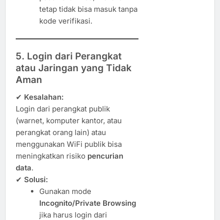
tetap tidak bisa masuk tanpa
kode verifikasi.
5. Login dari Perangkat
atau Jaringan yang Tidak
Aman
✔
Kesalahan:
Login dari perangkat publik
(warnet, komputer kantor, atau
perangkat orang lain) atau
menggunakan WiFi publik bisa
meningkatkan risiko
pencurian
data
.
✔
Solusi:
Gunakan mode
Incognito/Private Browsing
jika harus login dari