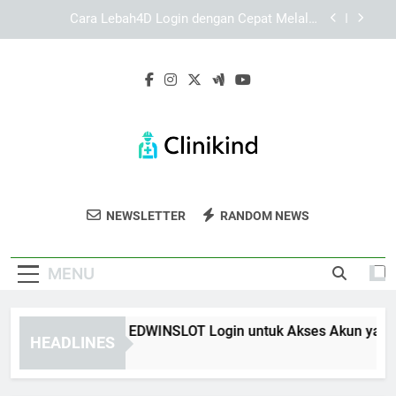
Skip
Daftar Edwinslot Resmi untuk Akses Akun yang
to
Lebih Stabil dan Mudah Dipahami
content
Daftar Lebah4D Resmi untuk Pengalaman Akses
yang Lebih Praktis dan Terarah
Panduan Lengkap EDWINSLOT Login untuk Akses
Akun yang Lebih Stabil
Cara Lebah4D Login dengan Cepat Melalui
Perangkat Mobile
Daftar Edwinslot Resmi untuk Akses Akun yang
Lebih Stabil dan Mudah Dipahami
Clinikind
Dapatkan Layanan Medis Profesional Di
Daftar Lebah4D Resmi untuk Pengalaman Akses
NEWSLETTER
RANDOM NEWS
yang Lebih Praktis dan Terarah
Clinikind.
MENU
nduan Lengkap EDWINSLOT Login untuk Akses Akun yang Lebi
HEADLINES
Month Ago