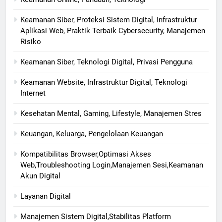
Keamanan Siber, Proteksi Sistem Digital, Infrastruktur
Aplikasi Web, Praktik Terbaik Cybersecurity, Manajemen
Risiko
Keamanan Siber, Teknologi Digital, Privasi Pengguna
Keamanan Website, Infrastruktur Digital, Teknologi
Internet
Kesehatan Mental, Gaming, Lifestyle, Manajemen Stres
Keuangan, Keluarga, Pengelolaan Keuangan
Kompatibilitas Browser,Optimasi Akses
Web,Troubleshooting Login,Manajemen Sesi,Keamanan
Akun Digital
Layanan Digital
Manajemen Sistem Digital,Stabilitas Platform