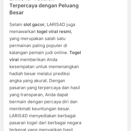
Terpercaya dengan Peluang
Besar
Selain
slot gacor
, LARIS4D juga
menawarkan
togel viral resmi
,
yang merupakan salah satu
permainan paling populer di
kalangan pemain judi online.
Togel
viral
memberikan Anda
kesempatan untuk memenangkan
hadiah besar melalui prediksi
angka yang akurat. Dengan
pasaran yang terpercaya dan hasil
yang transparan, Anda dapat
bermain dengan percaya diri dan
menikmati keuntungan besar.
LARIS4D menyediakan berbagai
pasaran togel dari berbagai negara
terkenal yang menyajikan hasil