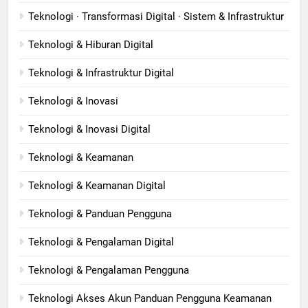
Teknologi · Transformasi Digital · Sistem & Infrastruktur
Teknologi & Hiburan Digital
Teknologi & Infrastruktur Digital
Teknologi & Inovasi
Teknologi & Inovasi Digital
Teknologi & Keamanan
Teknologi & Keamanan Digital
Teknologi & Panduan Pengguna
Teknologi & Pengalaman Digital
Teknologi & Pengalaman Pengguna
Teknologi Akses Akun Panduan Pengguna Keamanan