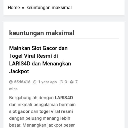
Home
keuntungan maksimal
keuntungan maksimal
Mainkan Slot Gacor dan
Togel Viral Resmi di
LARIS4D dan Menangkan
Jackpot
55d6416
1 year ago
0
7
mins
Bergabunglah dengan
LARIS4D
dan nikmati pengalaman bermain
slot gacor
dan
togel viral resmi
dengan peluang menang lebih
besar. Menangkan jackpot besar