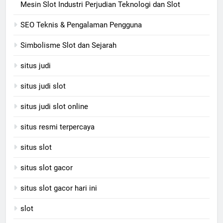
Mesin Slot Industri Perjudian Teknologi dan Slot
SEO Teknis & Pengalaman Pengguna
Simbolisme Slot dan Sejarah
situs judi
situs judi slot
situs judi slot online
situs resmi terpercaya
situs slot
situs slot gacor
situs slot gacor hari ini
slot