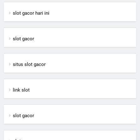
slot gacor hari ini
slot gacor
situs slot gacor
link slot
slot gacor