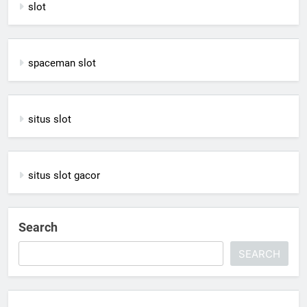
slot
spaceman slot
situs slot
situs slot gacor
Search
SEARCH