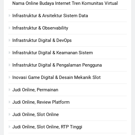
Nama Online Budaya Internet Tren Komunitas Virtual
Infrastruktur & Arsitektur Sistem Data
Infrastruktur & Observability
Infrastruktur Digital & DevOps
Infrastruktur Digital & Keamanan Sistem
Infrastruktur Digital & Pengalaman Pengguna
Inovasi Game Digital & Desain Mekanik Slot
Judi Online, Permainan
Judi Online, Review Platform
Judi Online, Slot Online
Judi Online, Slot Online, RTP Tinggi