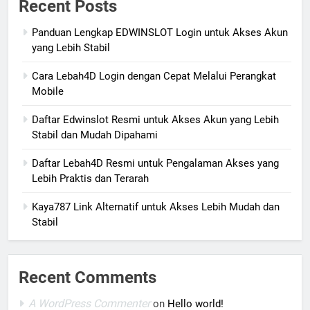
Recent Posts
Panduan Lengkap EDWINSLOT Login untuk Akses Akun
yang Lebih Stabil
Cara Lebah4D Login dengan Cepat Melalui Perangkat
Mobile
Daftar Edwinslot Resmi untuk Akses Akun yang Lebih
Stabil dan Mudah Dipahami
Daftar Lebah4D Resmi untuk Pengalaman Akses yang
Lebih Praktis dan Terarah
Kaya787 Link Alternatif untuk Akses Lebih Mudah dan
Stabil
Recent Comments
A WordPress Commenter
on
Hello world!