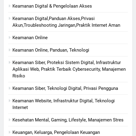
Keamanan Digital & Pengelolaan Akses
Keamanan Digital,Panduan Akses,Privasi
Akun,Troubleshooting Jaringan,Praktik Internet Aman
Keamanan Online
Keamanan Online, Panduan, Teknologi
Keamanan Siber, Proteksi Sistem Digital, Infrastruktur
Aplikasi Web, Praktik Terbaik Cybersecurity, Manajemen
Risiko
Keamanan Siber, Teknologi Digital, Privasi Pengguna
Keamanan Website, Infrastruktur Digital, Teknologi
Internet
Kesehatan Mental, Gaming, Lifestyle, Manajemen Stres
Keuangan, Keluarga, Pengelolaan Keuangan