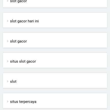
slot gacor
slot gacor hari ini
slot gacor
situs slot gacor
slot
situs terpercaya