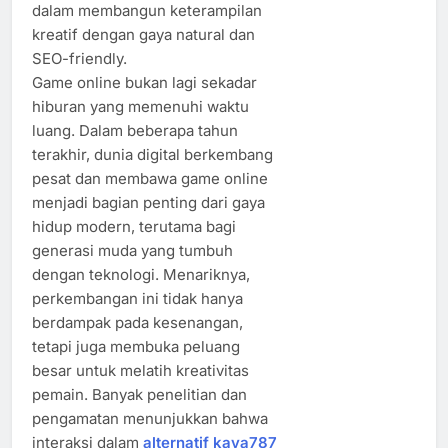
dalam membangun keterampilan
kreatif dengan gaya natural dan
SEO-friendly.
Game online bukan lagi sekadar
hiburan yang memenuhi waktu
luang. Dalam beberapa tahun
terakhir, dunia digital berkembang
pesat dan membawa game online
menjadi bagian penting dari gaya
hidup modern, terutama bagi
generasi muda yang tumbuh
dengan teknologi. Menariknya,
perkembangan ini tidak hanya
berdampak pada kesenangan,
tetapi juga membuka peluang
besar untuk melatih kreativitas
pemain. Banyak penelitian dan
pengamatan menunjukkan bahwa
interaksi dalam
alternatif kaya787