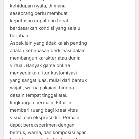
kehidupan nyata, di mana
seseorang perlu membuat
keputusan cepat dan tepat
berdasarkan kondisi yang selalu
berubah.
Aspek lain yang tidak kalah penting
adalah kebebasan berkreasi dalam
membangun karakter atau dunia
virtual. Banyak game online
menyediakan fitur kustomisasi
yang sangat luas, mulai dari bentuk
wajah, warna pakaian, hingga
desain tempat tinggal atau
lingkungan bermain. Fitur ini
memberi ruang bagi kreativitas
visual dan ekspresi diri. Pemain
dapat bereksperimen dengan
bentuk, warna, dan komposisi agar