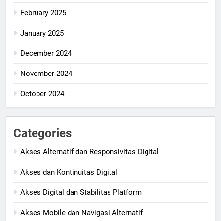
February 2025
January 2025
December 2024
November 2024
October 2024
Categories
Akses Alternatif dan Responsivitas Digital
Akses dan Kontinuitas Digital
Akses Digital dan Stabilitas Platform
Akses Mobile dan Navigasi Alternatif