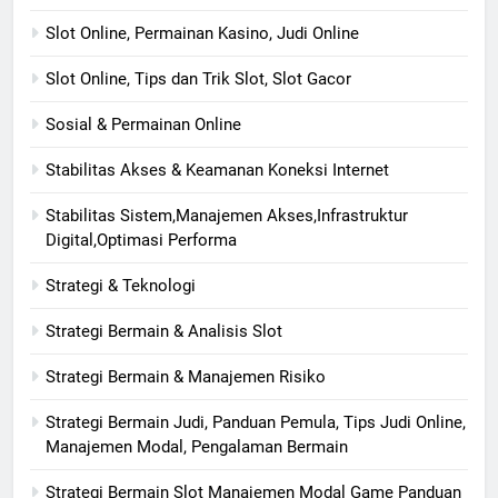
Slot Online, Permainan Kasino, Judi Online
Slot Online, Tips dan Trik Slot, Slot Gacor
Sosial & Permainan Online
Stabilitas Akses & Keamanan Koneksi Internet
Stabilitas Sistem,Manajemen Akses,Infrastruktur
Digital,Optimasi Performa
Strategi & Teknologi
Strategi Bermain & Analisis Slot
Strategi Bermain & Manajemen Risiko
Strategi Bermain Judi, Panduan Pemula, Tips Judi Online,
Manajemen Modal, Pengalaman Bermain
Strategi Bermain Slot Manajemen Modal Game Panduan