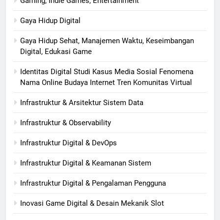
Gaming, Indie Games, Entertainment
Gaya Hidup Digital
Gaya Hidup Sehat, Manajemen Waktu, Keseimbangan
Digital, Edukasi Game
Identitas Digital Studi Kasus Media Sosial Fenomena
Nama Online Budaya Internet Tren Komunitas Virtual
Infrastruktur & Arsitektur Sistem Data
Infrastruktur & Observability
Infrastruktur Digital & DevOps
Infrastruktur Digital & Keamanan Sistem
Infrastruktur Digital & Pengalaman Pengguna
Inovasi Game Digital & Desain Mekanik Slot