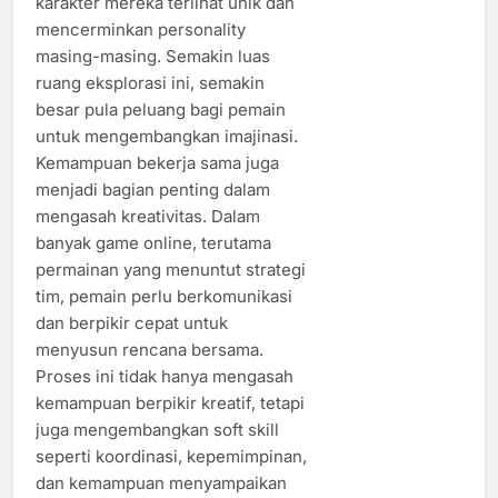
karakter mereka terlihat unik dan
mencerminkan personality
masing-masing. Semakin luas
ruang eksplorasi ini, semakin
besar pula peluang bagi pemain
untuk mengembangkan imajinasi.
Kemampuan bekerja sama juga
menjadi bagian penting dalam
mengasah kreativitas. Dalam
banyak game online, terutama
permainan yang menuntut strategi
tim, pemain perlu berkomunikasi
dan berpikir cepat untuk
menyusun rencana bersama.
Proses ini tidak hanya mengasah
kemampuan berpikir kreatif, tetapi
juga mengembangkan soft skill
seperti koordinasi, kepemimpinan,
dan kemampuan menyampaikan