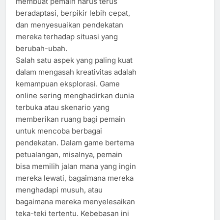
membuat pemain harus terus
beradaptasi, berpikir lebih cepat,
dan menyesuaikan pendekatan
mereka terhadap situasi yang
berubah-ubah.
Salah satu aspek yang paling kuat
dalam mengasah kreativitas adalah
kemampuan eksplorasi. Game
online sering menghadirkan dunia
terbuka atau skenario yang
memberikan ruang bagi pemain
untuk mencoba berbagai
pendekatan. Dalam game bertema
petualangan, misalnya, pemain
bisa memilih jalan mana yang ingin
mereka lewati, bagaimana mereka
menghadapi musuh, atau
bagaimana mereka menyelesaikan
teka-teki tertentu. Kebebasan ini