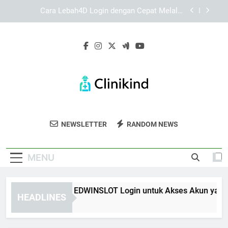
Skip
Daftar Edwinslot Resmi untuk Akses Akun yang
to
Lebih Stabil dan Mudah Dipahami
content
Daftar Lebah4D Resmi untuk Pengalaman Akses
yang Lebih Praktis dan Terarah
Panduan Lengkap EDWINSLOT Login untuk Akses
Akun yang Lebih Stabil
Cara Lebah4D Login dengan Cepat Melalui
Perangkat Mobile
Daftar Edwinslot Resmi untuk Akses Akun yang
Lebih Stabil dan Mudah Dipahami
Clinikind
Dapatkan Layanan Medis Profesional Di
Daftar Lebah4D Resmi untuk Pengalaman Akses
NEWSLETTER
RANDOM NEWS
yang Lebih Praktis dan Terarah
Clinikind.
MENU
nduan Lengkap EDWINSLOT Login untuk Akses Akun yang Lebi
HEADLINES
Month Ago