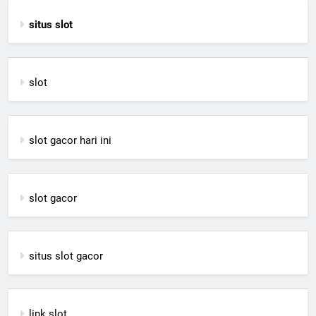
situs slot
slot
slot gacor hari ini
slot gacor
situs slot gacor
link slot