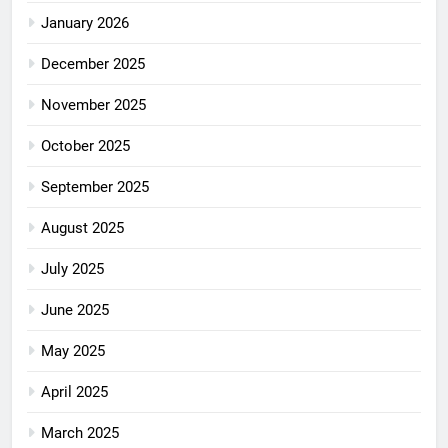
January 2026
December 2025
November 2025
October 2025
September 2025
August 2025
July 2025
June 2025
May 2025
April 2025
March 2025