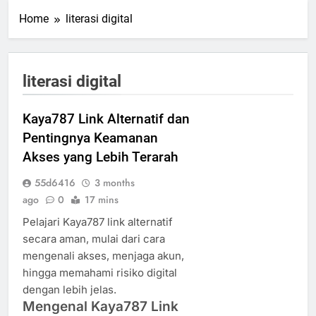
Home
literasi digital
literasi digital
Kaya787 Link Alternatif dan
Pentingnya Keamanan
Akses yang Lebih Terarah
55d6416
3 months
ago
0
17 mins
Pelajari Kaya787 link alternatif
secara aman, mulai dari cara
mengenali akses, menjaga akun,
hingga memahami risiko digital
dengan lebih jelas.
Mengenal Kaya787 Link