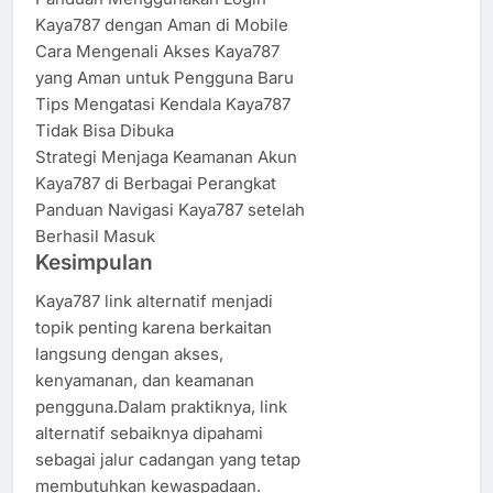
Kaya787 dengan Aman di Mobile
Cara Mengenali Akses Kaya787
yang Aman untuk Pengguna Baru
Tips Mengatasi Kendala Kaya787
Tidak Bisa Dibuka
Strategi Menjaga Keamanan Akun
Kaya787 di Berbagai Perangkat
Panduan Navigasi Kaya787 setelah
Berhasil Masuk
Kesimpulan
Kaya787 link alternatif menjadi
topik penting karena berkaitan
langsung dengan akses,
kenyamanan, dan keamanan
pengguna.Dalam praktiknya, link
alternatif sebaiknya dipahami
sebagai jalur cadangan yang tetap
membutuhkan kewaspadaan.