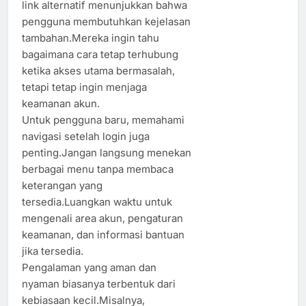
link alternatif menunjukkan bahwa
pengguna membutuhkan kejelasan
tambahan.Mereka ingin tahu
bagaimana cara tetap terhubung
ketika akses utama bermasalah,
tetapi tetap ingin menjaga
keamanan akun.
Untuk pengguna baru, memahami
navigasi setelah login juga
penting.Jangan langsung menekan
berbagai menu tanpa membaca
keterangan yang
tersedia.Luangkan waktu untuk
mengenali area akun, pengaturan
keamanan, dan informasi bantuan
jika tersedia.
Pengalaman yang aman dan
nyaman biasanya terbentuk dari
kebiasaan kecil.Misalnya,