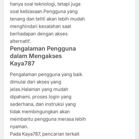
hanya soal teknologi, tetapi juga
soal kebiasaan.Pengguna yang
tenang dan teliti akan lebih mudah
menghindari kesalahan saat
berhadapan dengan akses
alternatif.
Pengalaman Pengguna
dalam Mengakses
Kaya787
Pengalaman pengguna yang baik
dimulai dari akses yang
jelas.Halaman yang mudah
dipahami, proses login yang
sederhana, dan instruksi yang
tidak membingungkan akan
membantu pengguna merasa lebih
nyaman.
Pada Kaya787, pencarian terkait