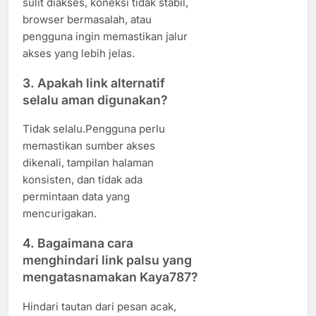
sulit diakses, koneksi tidak stabil,
browser bermasalah, atau
pengguna ingin memastikan jalur
akses yang lebih jelas.
3. Apakah link alternatif
selalu aman digunakan?
Tidak selalu.Pengguna perlu
memastikan sumber akses
dikenali, tampilan halaman
konsisten, dan tidak ada
permintaan data yang
mencurigakan.
4. Bagaimana cara
menghindari link palsu yang
mengatasnamakan Kaya787?
Hindari tautan dari pesan acak,