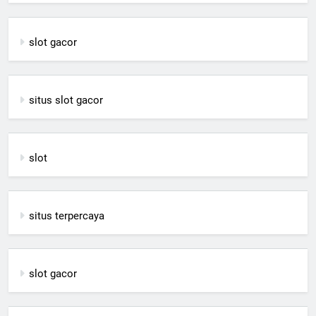
slot gacor
situs slot gacor
slot
situs terpercaya
slot gacor