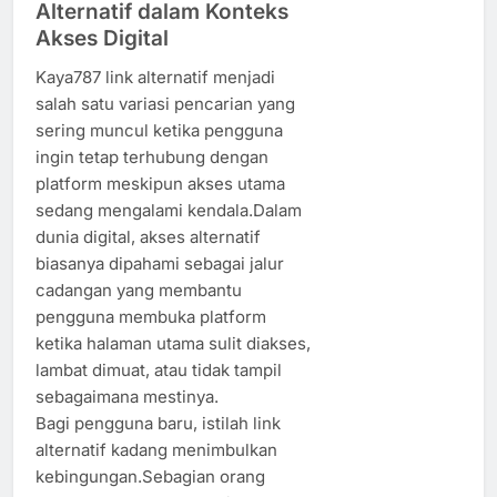
Alternatif dalam Konteks
Akses Digital
Kaya787 link alternatif menjadi
salah satu variasi pencarian yang
sering muncul ketika pengguna
ingin tetap terhubung dengan
platform meskipun akses utama
sedang mengalami kendala.Dalam
dunia digital, akses alternatif
biasanya dipahami sebagai jalur
cadangan yang membantu
pengguna membuka platform
ketika halaman utama sulit diakses,
lambat dimuat, atau tidak tampil
sebagaimana mestinya.
Bagi pengguna baru, istilah link
alternatif kadang menimbulkan
kebingungan.Sebagian orang