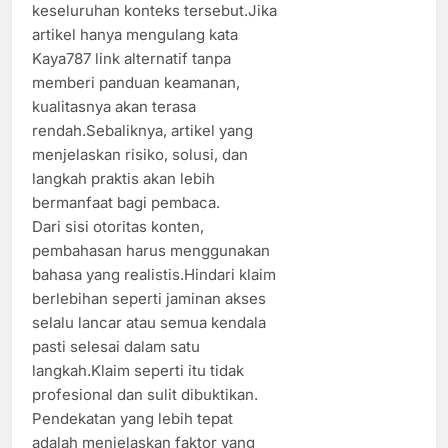
keseluruhan konteks tersebut.Jika
artikel hanya mengulang kata
Kaya787 link alternatif tanpa
memberi panduan keamanan,
kualitasnya akan terasa
rendah.Sebaliknya, artikel yang
menjelaskan risiko, solusi, dan
langkah praktis akan lebih
bermanfaat bagi pembaca.
Dari sisi otoritas konten,
pembahasan harus menggunakan
bahasa yang realistis.Hindari klaim
berlebihan seperti jaminan akses
selalu lancar atau semua kendala
pasti selesai dalam satu
langkah.Klaim seperti itu tidak
profesional dan sulit dibuktikan.
Pendekatan yang lebih tepat
adalah menjelaskan faktor yang