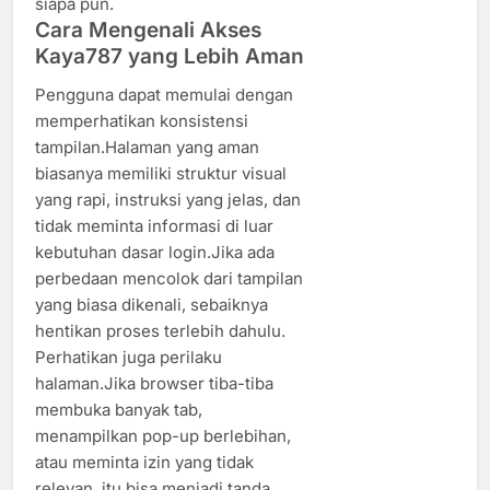
siapa pun.
Cara Mengenali Akses
Kaya787 yang Lebih Aman
Pengguna dapat memulai dengan
memperhatikan konsistensi
tampilan.Halaman yang aman
biasanya memiliki struktur visual
yang rapi, instruksi yang jelas, dan
tidak meminta informasi di luar
kebutuhan dasar login.Jika ada
perbedaan mencolok dari tampilan
yang biasa dikenali, sebaiknya
hentikan proses terlebih dahulu.
Perhatikan juga perilaku
halaman.Jika browser tiba-tiba
membuka banyak tab,
menampilkan pop-up berlebihan,
atau meminta izin yang tidak
relevan, itu bisa menjadi tanda