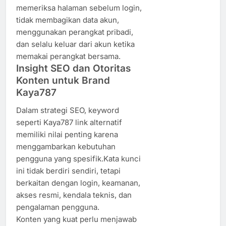
memeriksa halaman sebelum login,
tidak membagikan data akun,
menggunakan perangkat pribadi,
dan selalu keluar dari akun ketika
memakai perangkat bersama.
Insight SEO dan Otoritas
Konten untuk Brand
Kaya787
Dalam strategi SEO, keyword
seperti Kaya787 link alternatif
memiliki nilai penting karena
menggambarkan kebutuhan
pengguna yang spesifik.Kata kunci
ini tidak berdiri sendiri, tetapi
berkaitan dengan login, keamanan,
akses resmi, kendala teknis, dan
pengalaman pengguna.
Konten yang kuat perlu menjawab