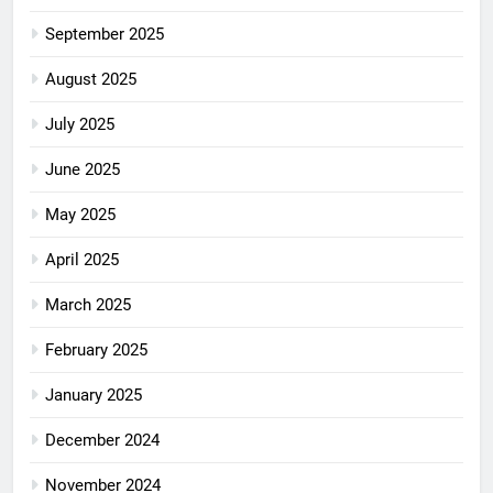
September 2025
August 2025
July 2025
June 2025
May 2025
April 2025
March 2025
February 2025
January 2025
December 2024
November 2024