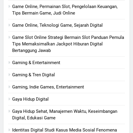
Game Online, Permainan Slot, Pengelolaan Keuangan,
Tips Bermain Game, Judi Online
Game Online, Teknologi Game, Sejarah Digital
Game Slot Online Strategi Bermain Slot Panduan Pemula
Tips Memaksimalkan Jackpot Hiburan Digital
Bertanggung Jawab
Gaming & Entertainment
Gaming & Tren Digital
Gaming, Indie Games, Entertainment
Gaya Hidup Digital
Gaya Hidup Sehat, Manajemen Waktu, Keseimbangan
Digital, Edukasi Game
Identitas Digital Studi Kasus Media Sosial Fenomena