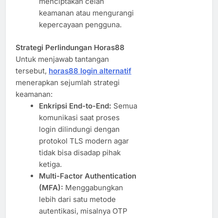
menciptakan celah
keamanan atau mengurangi
kepercayaan pengguna.
Strategi Perlindungan Horas88
Untuk menjawab tantangan
tersebut,
horas88 login alternatif
menerapkan sejumlah strategi
keamanan:
Enkripsi End-to-End:
Semua
komunikasi saat proses
login dilindungi dengan
protokol TLS modern agar
tidak bisa disadap pihak
ketiga.
Multi-Factor Authentication
(MFA):
Menggabungkan
lebih dari satu metode
autentikasi, misalnya OTP