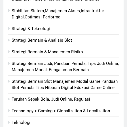
Stabilitas Sistem,Manajemen Akses,Infrastruktur
Digital,Optimasi Performa
Strategi & Teknologi
Strategi Bermain & Analisis Slot
Strategi Bermain & Manajemen Risiko
Strategi Bermain Judi, Panduan Pemula, Tips Judi Online,
Manajemen Modal, Pengalaman Bermain
Strategi Bermain Slot Manajemen Modal Game Panduan
Slot Pemula Tips Hiburan Digital Edukasi Game Online
Taruhan Sepak Bola, Judi Online, Regulasi
Technology > Gaming > Globalization & Localization
Teknologi