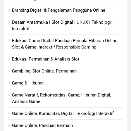
Branding Digital & Pengalaman Pengguna Online
Desain Antarmuka | Slot Digital | UI/UX | Teknologi
Interaktif
Edukasi Game Digital Panduan Pemula Hiburan Online
Slot & Game Interaktif Responsible Gaming
Edukasi Permainan & Analisis Slot
Gambling, Slot Online, Permainan
Game & Hiburan
Game Naratif, Rekomendasi Game, Hiburan Digital,
Analisis Game
Game Online, Komunitas Digital, Teknologi Interaktif
Game Online, Panduan Bermain