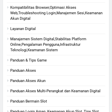
Kompatibilitas Browser,Optimasi Akses
Web,Troubleshooting Login,Manajemen Sesi,Keamanan
Akun Digital
Layanan Digital
Manajemen Sistem Digital,Stabilitas Platform
Online,Pengalaman Pengguna,Infrastruktur
Teknologi,Keamanan Sistem
Panduan & Tips Game
Panduan Akses
Panduan Akses Akun
Panduan Akses Multi-Perangkat dan Keamanan Digital
Panduan Bermain Slot
Panduan Login Aman, Keamanan Akun Slot, Tips Slot