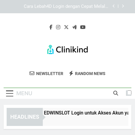
Skip
Daftar Edwinslot Resmi untuk Akses Akun yang
to
Lebih Stabil dan Mudah Dipahami
content
Daftar Lebah4D Resmi untuk Pengalaman Akses
yang Lebih Praktis dan Terarah
Panduan Lengkap EDWINSLOT Login untuk Akses
Akun yang Lebih Stabil
Cara Lebah4D Login dengan Cepat Melalui
Perangkat Mobile
Daftar Edwinslot Resmi untuk Akses Akun yang
Lebih Stabil dan Mudah Dipahami
Clinikind
Dapatkan Layanan Medis Profesional Di
Daftar Lebah4D Resmi untuk Pengalaman Akses
NEWSLETTER
RANDOM NEWS
yang Lebih Praktis dan Terarah
Clinikind.
MENU
nduan Lengkap EDWINSLOT Login untuk Akses Akun yang Lebi
HEADLINES
Month Ago