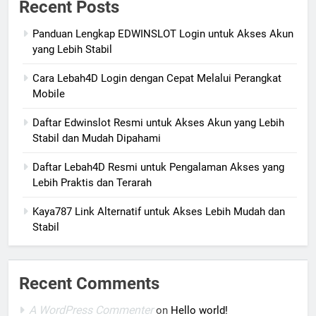
Recent Posts
Panduan Lengkap EDWINSLOT Login untuk Akses Akun
yang Lebih Stabil
Cara Lebah4D Login dengan Cepat Melalui Perangkat
Mobile
Daftar Edwinslot Resmi untuk Akses Akun yang Lebih
Stabil dan Mudah Dipahami
Daftar Lebah4D Resmi untuk Pengalaman Akses yang
Lebih Praktis dan Terarah
Kaya787 Link Alternatif untuk Akses Lebih Mudah dan
Stabil
Recent Comments
A WordPress Commenter
on
Hello world!