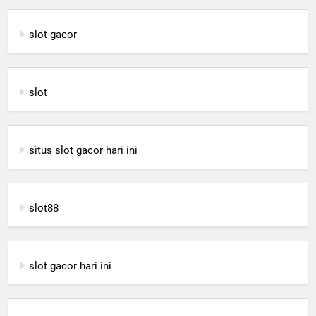
slot gacor
slot
situs slot gacor hari ini
slot88
slot gacor hari ini