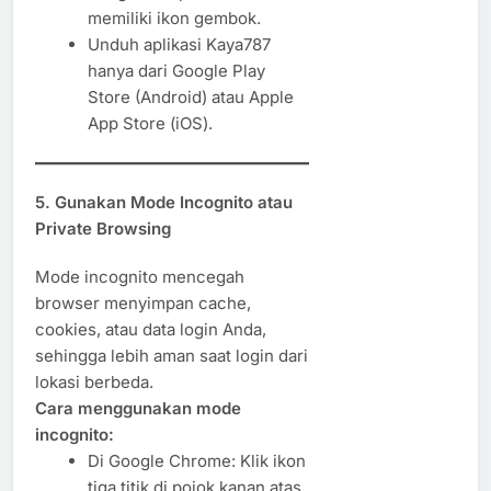
memiliki ikon gembok.
Unduh aplikasi Kaya787
hanya dari Google Play
Store (Android) atau Apple
App Store (iOS).
5. Gunakan Mode Incognito atau
Private Browsing
Mode incognito mencegah
browser menyimpan cache,
cookies, atau data login Anda,
sehingga lebih aman saat login dari
lokasi berbeda.
Cara menggunakan mode
incognito:
Di Google Chrome: Klik ikon
tiga titik di pojok kanan atas,