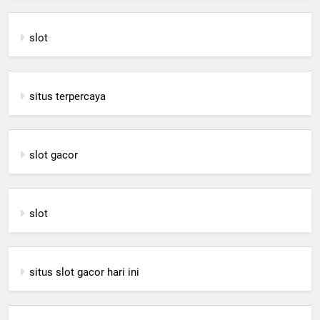
slot
situs terpercaya
slot gacor
slot
situs slot gacor hari ini