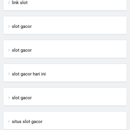
link slot
slot gacor
slot gacor
slot gacor hari ini
slot gacor
situs slot gacor