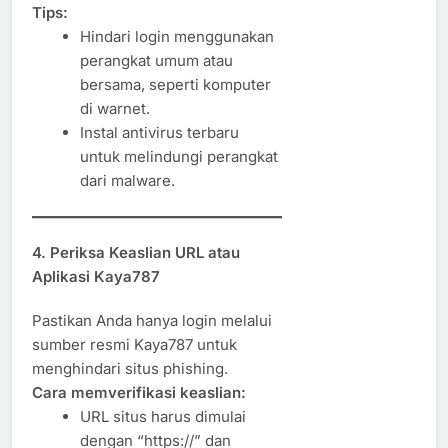
Tips:
Hindari login menggunakan
perangkat umum atau
bersama, seperti komputer
di warnet.
Instal antivirus terbaru
untuk melindungi perangkat
dari malware.
4. Periksa Keaslian URL atau
Aplikasi Kaya787
Pastikan Anda hanya login melalui
sumber resmi Kaya787 untuk
menghindari situs phishing.
Cara memverifikasi keaslian:
URL situs harus dimulai
dengan “https://” dan