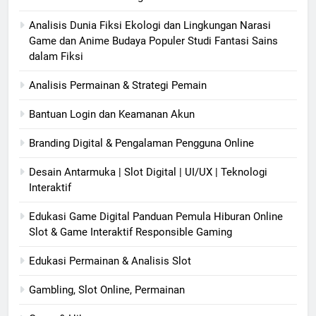
Analisis Dunia Fiksi Ekologi dan Lingkungan Narasi
Game dan Anime Budaya Populer Studi Fantasi Sains
dalam Fiksi
Analisis Permainan & Strategi Pemain
Bantuan Login dan Keamanan Akun
Branding Digital & Pengalaman Pengguna Online
Desain Antarmuka | Slot Digital | UI/UX | Teknologi
Interaktif
Edukasi Game Digital Panduan Pemula Hiburan Online
Slot & Game Interaktif Responsible Gaming
Edukasi Permainan & Analisis Slot
Gambling, Slot Online, Permainan