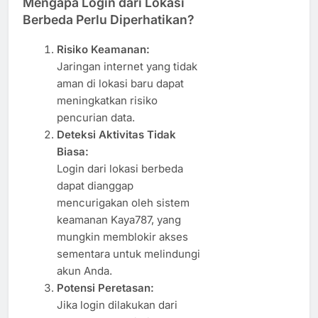
Mengapa Login dari Lokasi
Berbeda Perlu Diperhatikan?
Risiko Keamanan:
Jaringan internet yang tidak
aman di lokasi baru dapat
meningkatkan risiko
pencurian data.
Deteksi Aktivitas Tidak
Biasa:
Login dari lokasi berbeda
dapat dianggap
mencurigakan oleh sistem
keamanan Kaya787, yang
mungkin memblokir akses
sementara untuk melindungi
akun Anda.
Potensi Peretasan:
Jika login dilakukan dari