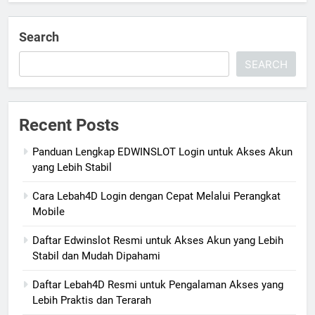
Search
SEARCH
Recent Posts
Panduan Lengkap EDWINSLOT Login untuk Akses Akun
yang Lebih Stabil
Cara Lebah4D Login dengan Cepat Melalui Perangkat
Mobile
Daftar Edwinslot Resmi untuk Akses Akun yang Lebih
Stabil dan Mudah Dipahami
Daftar Lebah4D Resmi untuk Pengalaman Akses yang
Lebih Praktis dan Terarah