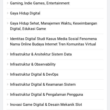
Gaming, Indie Games, Entertainment
Gaya Hidup Digital
Gaya Hidup Sehat, Manajemen Waktu, Keseimbangan
Digital, Edukasi Game
Identitas Digital Studi Kasus Media Sosial Fenomena
Nama Online Budaya Internet Tren Komunitas Virtual
Infrastruktur & Arsitektur Sistem Data
Infrastruktur & Observability
Infrastruktur Digital & DevOps
Infrastruktur Digital & Keamanan Sistem
Infrastruktur Digital & Pengalaman Pengguna
Inovasi Game Digital & Desain Mekanik Slot