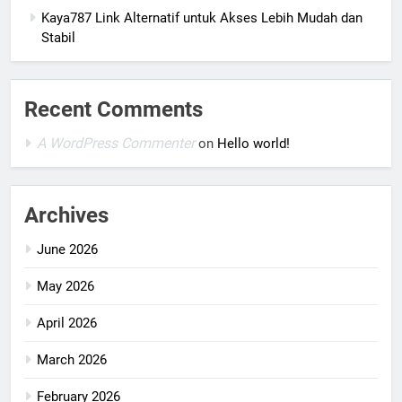
Kaya787 Link Alternatif untuk Akses Lebih Mudah dan
Stabil
Recent Comments
A WordPress Commenter
on
Hello world!
Archives
June 2026
May 2026
April 2026
March 2026
February 2026