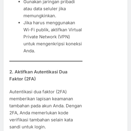
Gunakan jaringan pribadi
atau data seluler jika
memungkinkan.
Jika harus menggunakan
Wi-Fi publik, aktifkan Virtual
Private Network (VPN)
untuk mengenkripsi koneksi
Anda.
2. Aktifkan Autentikasi Dua
Faktor (2FA)
Autentikasi dua faktor (2FA)
memberikan lapisan keamanan
tambahan pada akun Anda. Dengan
2FA, Anda memerlukan kode
verifikasi tambahan selain kata
sandi untuk login.