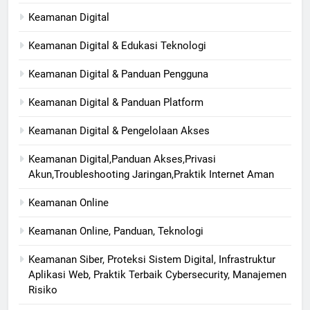
Keamanan Digital
Keamanan Digital & Edukasi Teknologi
Keamanan Digital & Panduan Pengguna
Keamanan Digital & Panduan Platform
Keamanan Digital & Pengelolaan Akses
Keamanan Digital,Panduan Akses,Privasi
Akun,Troubleshooting Jaringan,Praktik Internet Aman
Keamanan Online
Keamanan Online, Panduan, Teknologi
Keamanan Siber, Proteksi Sistem Digital, Infrastruktur
Aplikasi Web, Praktik Terbaik Cybersecurity, Manajemen
Risiko