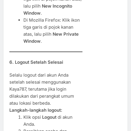
lalu pilih
New Incognito
Window
.
Di Mozilla Firefox: Klik ikon
tiga garis di pojok kanan
atas, lalu pilih
New Private
Window
.
6. Logout Setelah Selesai
Selalu logout dari akun Anda
setelah selesai menggunakan
Kaya787, terutama jika login
dilakukan dari perangkat umum
atau lokasi berbeda.
Langkah-langkah logout:
Klik opsi
Logout
di akun
Anda.