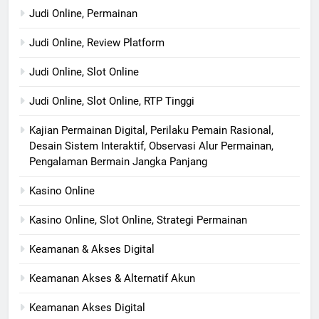
Judi Online, Permainan
Judi Online, Review Platform
Judi Online, Slot Online
Judi Online, Slot Online, RTP Tinggi
Kajian Permainan Digital, Perilaku Pemain Rasional,
Desain Sistem Interaktif, Observasi Alur Permainan,
Pengalaman Bermain Jangka Panjang
Kasino Online
Kasino Online, Slot Online, Strategi Permainan
Keamanan & Akses Digital
Keamanan Akses & Alternatif Akun
Keamanan Akses Digital