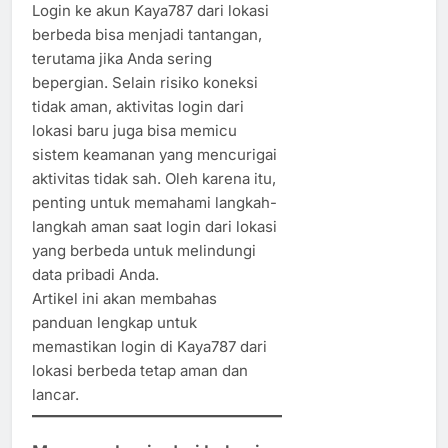
Login ke akun Kaya787 dari lokasi
berbeda bisa menjadi tantangan,
terutama jika Anda sering
bepergian. Selain risiko koneksi
tidak aman, aktivitas login dari
lokasi baru juga bisa memicu
sistem keamanan yang mencurigai
aktivitas tidak sah. Oleh karena itu,
penting untuk memahami langkah-
langkah aman saat login dari lokasi
yang berbeda untuk melindungi
data pribadi Anda.
Artikel ini akan membahas
panduan lengkap untuk
memastikan login di Kaya787 dari
lokasi berbeda tetap aman dan
lancar.