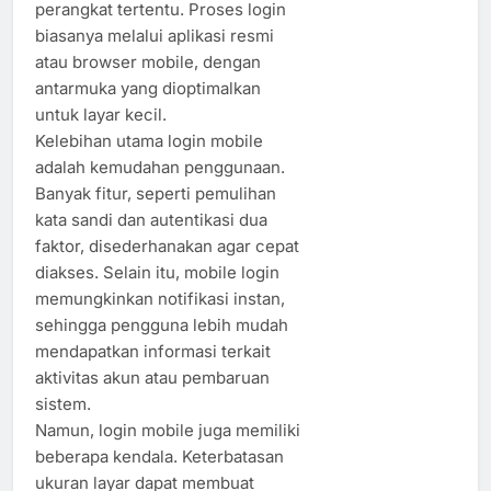
perangkat tertentu. Proses login
biasanya melalui aplikasi resmi
atau browser mobile, dengan
antarmuka yang dioptimalkan
untuk layar kecil.
Kelebihan utama login mobile
adalah kemudahan penggunaan.
Banyak fitur, seperti pemulihan
kata sandi dan autentikasi dua
faktor, disederhanakan agar cepat
diakses. Selain itu, mobile login
memungkinkan notifikasi instan,
sehingga pengguna lebih mudah
mendapatkan informasi terkait
aktivitas akun atau pembaruan
sistem.
Namun, login mobile juga memiliki
beberapa kendala. Keterbatasan
ukuran layar dapat membuat