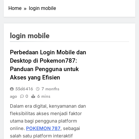
Home
login mobile
login mobile
Perbedaan Login Mobile dan
Desktop di Pokemon787:
Panduan Pengguna untuk
Akses yang Efisien
55d6416
7 months
ago
0
6 mins
Dalam era digital, kenyamanan dan
fleksibilitas akses menjadi faktor
utama bagi pengguna platform
online.
POKEMON 787
, sebagai
salah satu platform interaktif