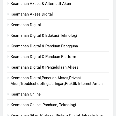
Keamanan Akses & Alternatif Akun
Keamanan Akses Digital
Keamanan Digital
Keamanan Digital & Edukasi Teknologi
Keamanan Digital & Panduan Pengguna
Keamanan Digital & Panduan Platform
Keamanan Digital & Pengelolaan Akses
Keamanan Digital,Panduan Akses,Privasi
Akun,Troubleshooting Jaringan,Praktik Internet Aman
Keamanan Online
Keamanan Online, Panduan, Teknologi
Keamanan Siber, Proteksi Sistem Digital, Infrastruktur