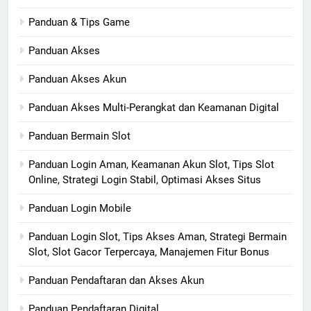
Panduan & Tips Game
Panduan Akses
Panduan Akses Akun
Panduan Akses Multi-Perangkat dan Keamanan Digital
Panduan Bermain Slot
Panduan Login Aman, Keamanan Akun Slot, Tips Slot
Online, Strategi Login Stabil, Optimasi Akses Situs
Panduan Login Mobile
Panduan Login Slot, Tips Akses Aman, Strategi Bermain
Slot, Slot Gacor Terpercaya, Manajemen Fitur Bonus
Panduan Pendaftaran dan Akses Akun
Panduan Pendaftaran Digital