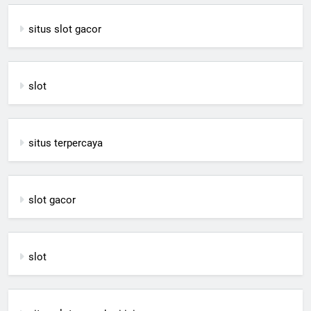
situs slot gacor
slot
situs terpercaya
slot gacor
slot