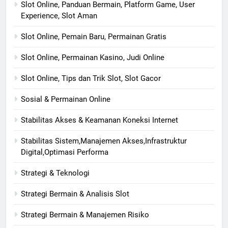
Slot Online, Panduan Bermain, Platform Game, User
Experience, Slot Aman
Slot Online, Pemain Baru, Permainan Gratis
Slot Online, Permainan Kasino, Judi Online
Slot Online, Tips dan Trik Slot, Slot Gacor
Sosial & Permainan Online
Stabilitas Akses & Keamanan Koneksi Internet
Stabilitas Sistem,Manajemen Akses,Infrastruktur
Digital,Optimasi Performa
Strategi & Teknologi
Strategi Bermain & Analisis Slot
Strategi Bermain & Manajemen Risiko