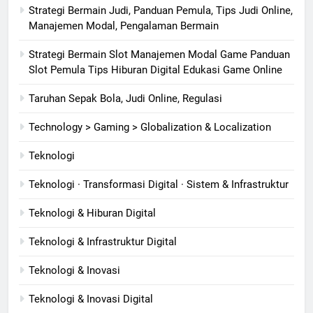
Strategi Bermain Judi, Panduan Pemula, Tips Judi Online,
Manajemen Modal, Pengalaman Bermain
Strategi Bermain Slot Manajemen Modal Game Panduan
Slot Pemula Tips Hiburan Digital Edukasi Game Online
Taruhan Sepak Bola, Judi Online, Regulasi
Technology > Gaming > Globalization & Localization
Teknologi
Teknologi · Transformasi Digital · Sistem & Infrastruktur
Teknologi & Hiburan Digital
Teknologi & Infrastruktur Digital
Teknologi & Inovasi
Teknologi & Inovasi Digital