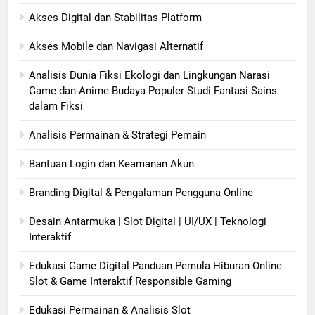
Akses Digital dan Stabilitas Platform
Akses Mobile dan Navigasi Alternatif
Analisis Dunia Fiksi Ekologi dan Lingkungan Narasi
Game dan Anime Budaya Populer Studi Fantasi Sains
dalam Fiksi
Analisis Permainan & Strategi Pemain
Bantuan Login dan Keamanan Akun
Branding Digital & Pengalaman Pengguna Online
Desain Antarmuka | Slot Digital | UI/UX | Teknologi
Interaktif
Edukasi Game Digital Panduan Pemula Hiburan Online
Slot & Game Interaktif Responsible Gaming
Edukasi Permainan & Analisis Slot