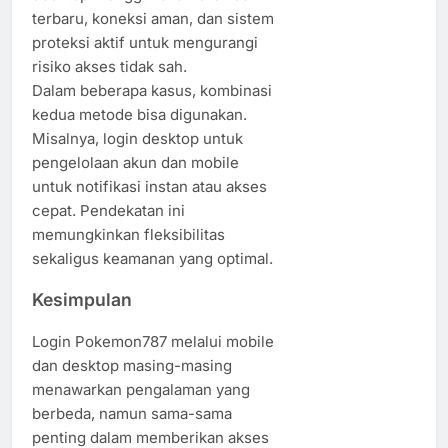
terbaru, koneksi aman, dan sistem
proteksi aktif untuk mengurangi
risiko akses tidak sah.
Dalam beberapa kasus, kombinasi
kedua metode bisa digunakan.
Misalnya, login desktop untuk
pengelolaan akun dan mobile
untuk notifikasi instan atau akses
cepat. Pendekatan ini
memungkinkan fleksibilitas
sekaligus keamanan yang optimal.
Kesimpulan
Login Pokemon787 melalui mobile
dan desktop masing-masing
menawarkan pengalaman yang
berbeda, namun sama-sama
penting dalam memberikan akses