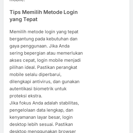
Tips Memilih Metode Login
yang Tepat
Memilih metode login yang tepat
bergantung pada kebutuhan dan
gaya penggunaan. Jika Anda
sering bepergian atau memerlukan
akses cepat, login mobile menjadi
pilihan ideal. Pastikan perangkat
mobile selalu diperbarui,
dilengkapi antivirus, dan gunakan
autentikasi biometrik untuk
proteksi ekstra.
Jika fokus Anda adalah stabilitas,
pengelolaan data lengkap, dan
kenyamanan layar besar, login
desktop lebih sesuai. Pastikan
desktop menggunakan browser