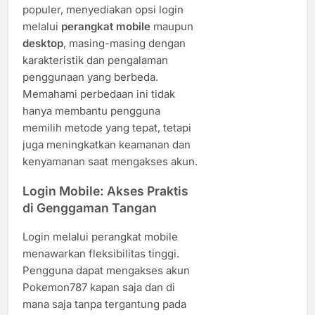
populer, menyediakan opsi login
melalui
perangkat mobile
maupun
desktop
, masing-masing dengan
karakteristik dan pengalaman
penggunaan yang berbeda.
Memahami perbedaan ini tidak
hanya membantu pengguna
memilih metode yang tepat, tetapi
juga meningkatkan keamanan dan
kenyamanan saat mengakses akun.
Login Mobile: Akses Praktis
di Genggaman Tangan
Login melalui perangkat mobile
menawarkan fleksibilitas tinggi.
Pengguna dapat mengakses akun
Pokemon787 kapan saja dan di
mana saja tanpa tergantung pada