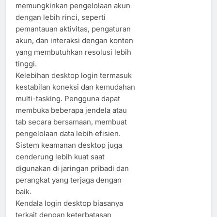
memungkinkan pengelolaan akun
dengan lebih rinci, seperti
pemantauan aktivitas, pengaturan
akun, dan interaksi dengan konten
yang membutuhkan resolusi lebih
tinggi.
Kelebihan desktop login termasuk
kestabilan koneksi dan kemudahan
multi-tasking. Pengguna dapat
membuka beberapa jendela atau
tab secara bersamaan, membuat
pengelolaan data lebih efisien.
Sistem keamanan desktop juga
cenderung lebih kuat saat
digunakan di jaringan pribadi dan
perangkat yang terjaga dengan
baik.
Kendala login desktop biasanya
terkait dengan keterbatasan