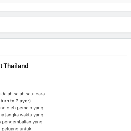
t Thailand
adalah salah satu cara
turn to Player)
ang oleh pemain yang
ma jangka waktu yang
 pengembalian yang
n peluang untuk