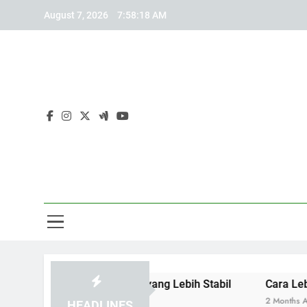
Skip
August 7, 2026
7:58:19 AM
to
content
Cli
Dapatkan L
uk Akses Akun yang Lebih Stabil
Cara Lebah4D Login 
2 Months Ago
HEADLINES