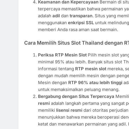
Keamanan dan Kepercayaan
Bermain di sit
terpercaya memastikan bahwa permainan y
adalah
adil
dan
transparan
. Situs yang memi
menggunakan
enkripsi SSL
untuk melindungi
memberi Anda rasa aman saat bermain.
Cara Memilih Situs Slot Thailand dengan R
Periksa RTP Mesin Slot
Pilih mesin slot yan
minimal 95% atau lebih. Banyak situs slot T
informasi tentang
RTP mesin slot
mereka, se
dengan mudah memilih mesin dengan pengem
Mesin dengan
RTP 96% atau lebih tinggi
ada
untuk memaksimalkan peluang menang.
Bergabung dengan Situs Terpercaya
Memil
resmi
adalah langkah pertama yang sangat pe
memiliki
lisensi resmi
dari otoritas perjudia
menunjukkan bahwa mereka beroperasi deng
ketat dan menawarkan permainan yang adil. P