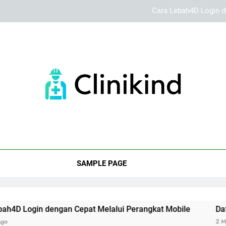
Cara Lebah4D Login d
Daftar Edwinslot Resmi untuk Akses Akun 
Daftar Lebah4D Resmi untuk Pengalaman 
Panduan Lengkap EDWINSLOT Login
Cara Lebah4D Login d
Daftar Edwinslot Resmi untuk Akses Akun 
nikind
ayanan Medis Profesional Di Clinikind.
Daftar Lebah4D Resmi untuk Pengalaman 
SAMPLE PAGE
dengan Cepat Melalui Perangkat Mobile
Daftar Edwinsl
2 Months Ago