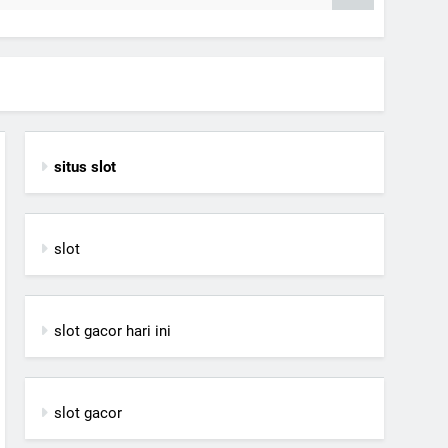
situs slot
slot
slot gacor hari ini
slot gacor