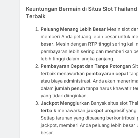
Keuntungan Bermain di Situs Slot Thailan
Terbaik
Peluang Menang Lebih Besar
Mesin slot d
memberi Anda peluang lebih besar untuk m
besar
. Mesin dengan
RTP tinggi
sering kali
pembayaran lebih sering dan memberikan p
lebih tinggi dalam jangka panjang.
Pembayaran Cepat dan Tanpa Potongan
Sit
terbaik menawarkan
pembayaran cepat
tanp
atau biaya administrasi. Anda akan meneri
dalam
jumlah penuh
tanpa harus khawatir te
yang tidak diinginkan.
Jackpot Menggiurkan
Banyak situs slot Th
terbaik
menawarkan
jackpot progresif
yang 
Setiap taruhan yang dipasang berkontribusi
jackpot, memberi Anda peluang lebih besar 
besar.