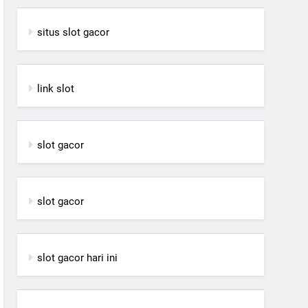
situs slot gacor
link slot
slot gacor
slot gacor
slot gacor hari ini