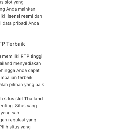
us slot yang
ang Anda mainkan
liki
lisensi resmi
dan
 data pribadi Anda
TP Terbaik
g memiliki
RTP tinggi
,
hailand menyediakan
hingga Anda dapat
balian terbaik.
lah pilihan yang baik
ih
situs slot Thailand
nting. Situs yang
n yang sah
an regulasi yang
ilih situs yang