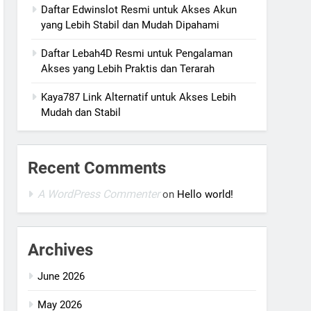
Daftar Edwinslot Resmi untuk Akses Akun
yang Lebih Stabil dan Mudah Dipahami
Daftar Lebah4D Resmi untuk Pengalaman
Akses yang Lebih Praktis dan Terarah
Kaya787 Link Alternatif untuk Akses Lebih
Mudah dan Stabil
Recent Comments
A WordPress Commenter
on
Hello world!
Archives
June 2026
May 2026