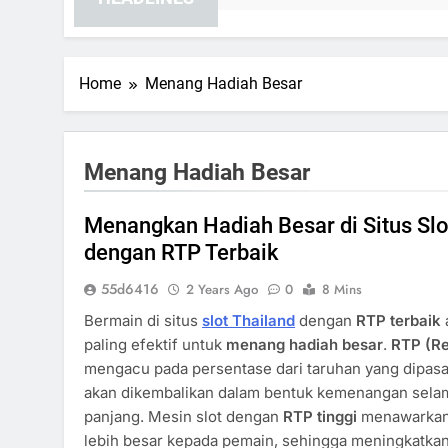
Home
Menang Hadiah Besar
Menang Hadiah Besar
Menangkan Hadiah Besar di Situs Slo
dengan RTP Terbaik
55d6416
2 Years Ago
0
8 Mins
Bermain di situs
slot Thailand
dengan
RTP terbaik
paling efektif untuk
menang hadiah besar
.
RTP (Re
mengacu pada persentase dari taruhan yang dipas
akan dikembalikan dalam bentuk kemenangan sela
panjang. Mesin slot dengan
RTP tinggi
menawarkan
lebih besar kepada pemain, sehingga meningkatka