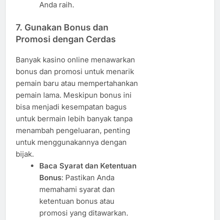
Anda raih.
7. Gunakan Bonus dan
Promosi dengan Cerdas
Banyak kasino online menawarkan
bonus dan promosi untuk menarik
pemain baru atau mempertahankan
pemain lama. Meskipun bonus ini
bisa menjadi kesempatan bagus
untuk bermain lebih banyak tanpa
menambah pengeluaran, penting
untuk menggunakannya dengan
bijak.
Baca Syarat dan Ketentuan
Bonus
: Pastikan Anda
memahami syarat dan
ketentuan bonus atau
promosi yang ditawarkan.