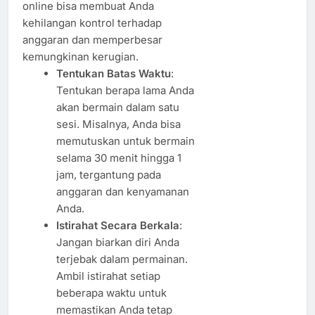
online bisa membuat Anda
kehilangan kontrol terhadap
anggaran dan memperbesar
kemungkinan kerugian.
Tentukan Batas Waktu
:
Tentukan berapa lama Anda
akan bermain dalam satu
sesi. Misalnya, Anda bisa
memutuskan untuk bermain
selama 30 menit hingga 1
jam, tergantung pada
anggaran dan kenyamanan
Anda.
Istirahat Secara Berkala
:
Jangan biarkan diri Anda
terjebak dalam permainan.
Ambil istirahat setiap
beberapa waktu untuk
memastikan Anda tetap