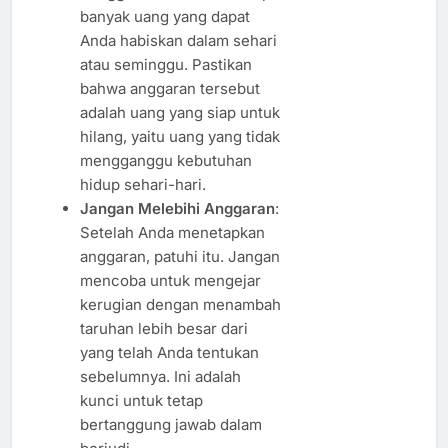
banyak uang yang dapat
Anda habiskan dalam sehari
atau seminggu. Pastikan
bahwa anggaran tersebut
adalah uang yang siap untuk
hilang, yaitu uang yang tidak
mengganggu kebutuhan
hidup sehari-hari.
Jangan Melebihi Anggaran
:
Setelah Anda menetapkan
anggaran, patuhi itu. Jangan
mencoba untuk mengejar
kerugian dengan menambah
taruhan lebih besar dari
yang telah Anda tentukan
sebelumnya. Ini adalah
kunci untuk tetap
bertanggung jawab dalam