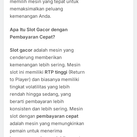
memilih mesin yang tepat untuk
memaksimalkan peluang
kemenangan Anda.
Apa Itu Slot Gacor dengan
Pembayaran Cepat?
Slot gacor
adalah mesin yang
cenderung memberikan
kemenangan lebih sering. Mesin
slot ini memiliki
RTP tinggi
(Return
to Player) dan biasanya memiliki
tingkat volatilitas yang lebih
rendah hingga sedang, yang
berarti pembayaran lebih
konsisten dan lebih sering. Mesin
slot dengan
pembayaran cepat
adalah mesin yang memungkinkan
pemain untuk menerima