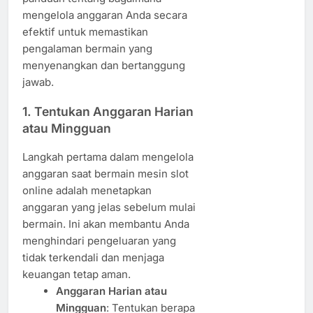
mengelola anggaran Anda secara
efektif untuk memastikan
pengalaman bermain yang
menyenangkan dan bertanggung
jawab.
1. Tentukan Anggaran Harian
atau Mingguan
Langkah pertama dalam mengelola
anggaran saat bermain mesin slot
online adalah menetapkan
anggaran yang jelas sebelum mulai
bermain. Ini akan membantu Anda
menghindari pengeluaran yang
tidak terkendali dan menjaga
keuangan tetap aman.
Anggaran Harian atau
Mingguan
: Tentukan berapa