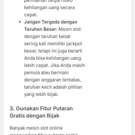
permainan tanpa risiko
kehilangan uang secara
cepat.
Jangan Tergoda dengan
Taruhan Besar
: Mesin slot
dengan taruhan besar
sering kali memiliki jackpot
besar, tetapi ini juga berarti
Anda bisa kehilangan uang
lebih cepat. Jika Anda masih
pemula atau bermain
dengan anggaran terbatas,
taruhan kecil adalah pilihan
yang lebih bijak.
3. Gunakan Fitur Putaran
Gratis dengan Bijak
Banyak mesin slot online