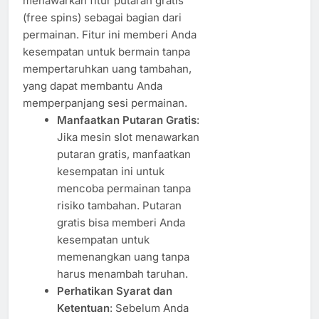
menawarkan fitur putaran gratis
(free spins) sebagai bagian dari
permainan. Fitur ini memberi Anda
kesempatan untuk bermain tanpa
mempertaruhkan uang tambahan,
yang dapat membantu Anda
memperpanjang sesi permainan.
Manfaatkan Putaran Gratis
:
Jika mesin slot menawarkan
putaran gratis, manfaatkan
kesempatan ini untuk
mencoba permainan tanpa
risiko tambahan. Putaran
gratis bisa memberi Anda
kesempatan untuk
memenangkan uang tanpa
harus menambah taruhan.
Perhatikan Syarat dan
Ketentuan
: Sebelum Anda