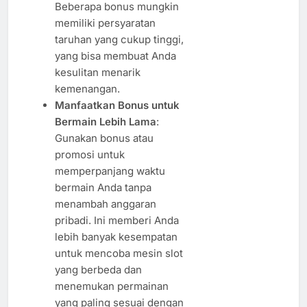
Beberapa bonus mungkin
memiliki persyaratan
taruhan yang cukup tinggi,
yang bisa membuat Anda
kesulitan menarik
kemenangan.
Manfaatkan Bonus untuk
Bermain Lebih Lama
:
Gunakan bonus atau
promosi untuk
memperpanjang waktu
bermain Anda tanpa
menambah anggaran
pribadi. Ini memberi Anda
lebih banyak kesempatan
untuk mencoba mesin slot
yang berbeda dan
menemukan permainan
yang paling sesuai dengan