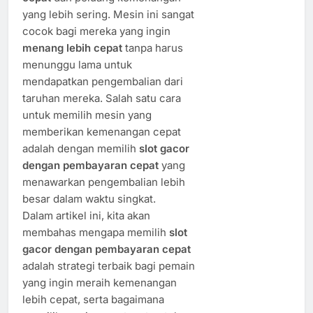
yang lebih sering. Mesin ini sangat
cocok bagi mereka yang ingin
menang lebih cepat
tanpa harus
menunggu lama untuk
mendapatkan pengembalian dari
taruhan mereka. Salah satu cara
untuk memilih mesin yang
memberikan kemenangan cepat
adalah dengan memilih
slot gacor
dengan pembayaran cepat
yang
menawarkan pengembalian lebih
besar dalam waktu singkat.
Dalam artikel ini, kita akan
membahas mengapa memilih
slot
gacor dengan pembayaran cepat
adalah strategi terbaik bagi pemain
yang ingin meraih kemenangan
lebih cepat, serta bagaimana