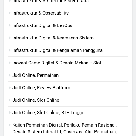
Infrastruktur & Arsitektur Sistem Data
Infrastruktur & Observability
Infrastruktur Digital & DevOps
Infrastruktur Digital & Keamanan Sistem
Infrastruktur Digital & Pengalaman Pengguna
Inovasi Game Digital & Desain Mekanik Slot
Judi Online, Permainan
Judi Online, Review Platform
Judi Online, Slot Online
Judi Online, Slot Online, RTP Tinggi
Kajian Permainan Digital, Perilaku Pemain Rasional,
Desain Sistem Interaktif, Observasi Alur Permainan,