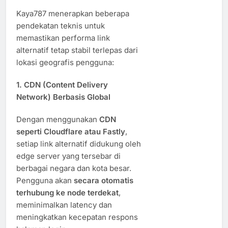
Kaya787 menerapkan beberapa
pendekatan teknis untuk
memastikan performa link
alternatif tetap stabil terlepas dari
lokasi geografis pengguna:
1.
CDN (Content Delivery
Network) Berbasis Global
Dengan menggunakan
CDN
seperti Cloudflare atau Fastly
,
setiap link alternatif didukung oleh
edge server yang tersebar di
berbagai negara dan kota besar.
Pengguna akan
secara otomatis
terhubung ke node terdekat
,
meminimalkan latency dan
meningkatkan kecepatan respons