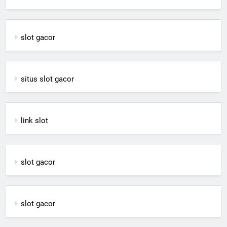
slot gacor
situs slot gacor
link slot
slot gacor
slot gacor