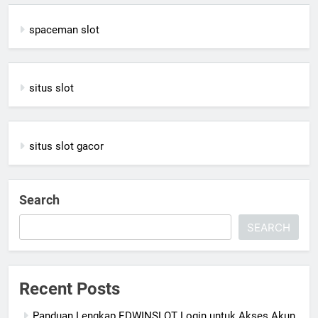
spaceman slot
situs slot
situs slot gacor
Search
SEARCH
Recent Posts
Panduan Lengkap EDWINSLOT Login untuk Akses Akun