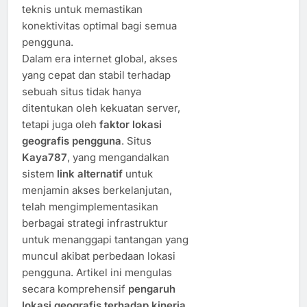
teknis untuk memastikan
konektivitas optimal bagi semua
pengguna.
Dalam era internet global, akses
yang cepat dan stabil terhadap
sebuah situs tidak hanya
ditentukan oleh kekuatan server,
tetapi juga oleh
faktor lokasi
geografis pengguna
. Situs
Kaya787
, yang mengandalkan
sistem
link alternatif
untuk
menjamin akses berkelanjutan,
telah mengimplementasikan
berbagai strategi infrastruktur
untuk menanggapi tantangan yang
muncul akibat perbedaan lokasi
pengguna. Artikel ini mengulas
secara komprehensif
pengaruh
lokasi geografis terhadap kinerja