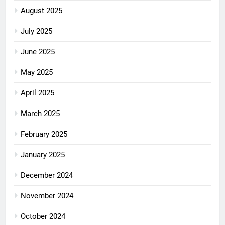
August 2025
July 2025
June 2025
May 2025
April 2025
March 2025
February 2025
January 2025
December 2024
November 2024
October 2024