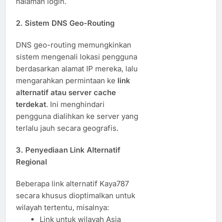
halaman login.
2.
Sistem DNS Geo-Routing
DNS geo-routing memungkinkan
sistem mengenali lokasi pengguna
berdasarkan alamat IP mereka, lalu
mengarahkan permintaan ke
link
alternatif atau server cache
terdekat
. Ini menghindari
pengguna dialihkan ke server yang
terlalu jauh secara geografis.
3.
Penyediaan Link Alternatif
Regional
Beberapa link alternatif Kaya787
secara khusus dioptimalkan untuk
wilayah tertentu, misalnya:
Link untuk wilayah Asia