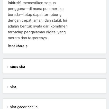
inklusif
, memastikan semua
pengguna—di mana pun mereka
berada—tetap dapat terhubung
dengan cepat, aman, dan stabil. Ini
adalah bentuk nyata dari komitmen
terhadap pengalaman digital yang
merata dan terpercaya.
Read More
situs slot
slot
slot gacor hari ini