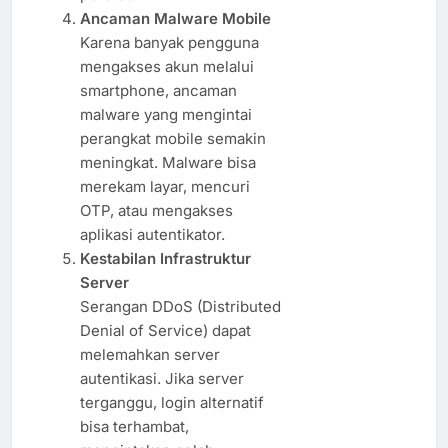
Ancaman Malware Mobile
Karena banyak pengguna
mengakses akun melalui
smartphone, ancaman
malware yang mengintai
perangkat mobile semakin
meningkat. Malware bisa
merekam layar, mencuri
OTP, atau mengakses
aplikasi autentikator.
Kestabilan Infrastruktur
Server
Serangan DDoS (Distributed
Denial of Service) dapat
melemahkan server
autentikasi. Jika server
terganggu, login alternatif
bisa terhambat,