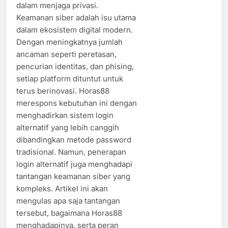
dalam menjaga privasi.
Keamanan siber adalah isu utama
dalam ekosistem digital modern.
Dengan meningkatnya jumlah
ancaman seperti peretasan,
pencurian identitas, dan phising,
setiap platform dituntut untuk
terus berinovasi. Horas88
merespons kebutuhan ini dengan
menghadirkan sistem login
alternatif yang lebih canggih
dibandingkan metode password
tradisional. Namun, penerapan
login alternatif juga menghadapi
tantangan keamanan siber yang
kompleks. Artikel ini akan
mengulas apa saja tantangan
tersebut, bagaimana Horas88
menghadapinya, serta peran