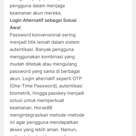
pengguna dalam menjaga
keamanan akun mereka.
Login Alternatif sebagai Solusi
Awal
Password konvensional sering
menjadi titik lemah dalam sistem
autentikasi. Banyak pengguna
menggunakan kombinasi yang
mudah ditebak atau mengulang
password yang sama di berbagai
akun. Login alternatif seperti OTP
(One-Time Password), autentikasi
biometrik, hingga passkey menjadi
solusi untuk memperkuat
keamanan. Horas88
mengintegrasikan metode-metode
ini agar pengguna mendapatkan
akses yang lebih aman. Namun,