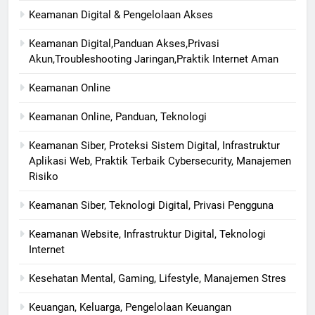
Keamanan Digital & Pengelolaan Akses
Keamanan Digital,Panduan Akses,Privasi
Akun,Troubleshooting Jaringan,Praktik Internet Aman
Keamanan Online
Keamanan Online, Panduan, Teknologi
Keamanan Siber, Proteksi Sistem Digital, Infrastruktur
Aplikasi Web, Praktik Terbaik Cybersecurity, Manajemen
Risiko
Keamanan Siber, Teknologi Digital, Privasi Pengguna
Keamanan Website, Infrastruktur Digital, Teknologi
Internet
Kesehatan Mental, Gaming, Lifestyle, Manajemen Stres
Keuangan, Keluarga, Pengelolaan Keuangan