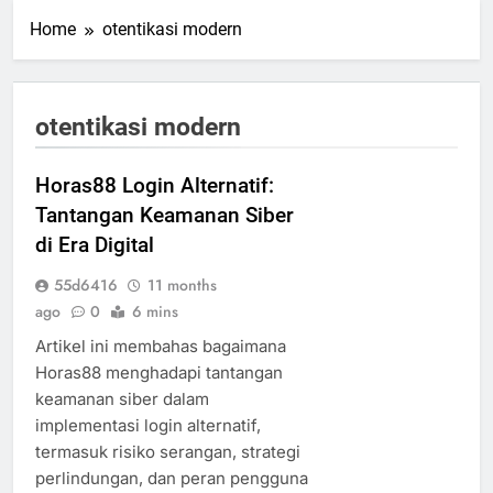
Home
otentikasi modern
otentikasi modern
Horas88 Login Alternatif:
Tantangan Keamanan Siber
di Era Digital
55d6416
11 months
ago
0
6 mins
Artikel ini membahas bagaimana
Horas88 menghadapi tantangan
keamanan siber dalam
implementasi login alternatif,
termasuk risiko serangan, strategi
perlindungan, dan peran pengguna