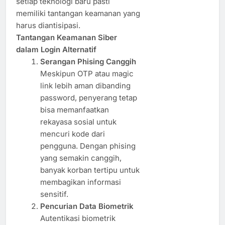
setiap teknologi baru pasti
memiliki tantangan keamanan yang
harus diantisipasi.
Tantangan Keamanan Siber
dalam Login Alternatif
Serangan Phising Canggih
Meskipun OTP atau magic
link lebih aman dibanding
password, penyerang tetap
bisa memanfaatkan
rekayasa sosial untuk
mencuri kode dari
pengguna. Dengan phising
yang semakin canggih,
banyak korban tertipu untuk
membagikan informasi
sensitif.
Pencurian Data Biometrik
Autentikasi biometrik