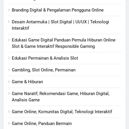
Branding Digital & Pengalaman Pengguna Online
Desain Antarmuka | Slot Digital | UI/UX | Teknologi
Interaktif
Edukasi Game Digital Panduan Pemula Hiburan Online
Slot & Game Interaktif Responsible Gaming
Edukasi Permainan & Analisis Slot
Gambling, Slot Online, Permainan
Game & Hiburan
Game Naratif, Rekomendasi Game, Hiburan Digital,
Analisis Game
Game Online, Komunitas Digital, Teknologi Interaktif
Game Online, Panduan Bermain