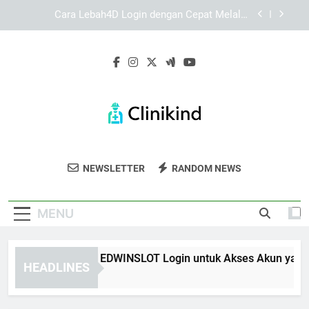
Skip
Daftar Edwinslot Resmi untuk Akses Akun yang
to
Lebih Stabil dan Mudah Dipahami
content
Daftar Lebah4D Resmi untuk Pengalaman Akses
yang Lebih Praktis dan Terarah
Panduan Lengkap EDWINSLOT Login untuk Akses
Akun yang Lebih Stabil
Cara Lebah4D Login dengan Cepat Melalui
Perangkat Mobile
Daftar Edwinslot Resmi untuk Akses Akun yang
Lebih Stabil dan Mudah Dipahami
Clinikind
Dapatkan Layanan Medis Profesional Di
Daftar Lebah4D Resmi untuk Pengalaman Akses
NEWSLETTER
RANDOM NEWS
yang Lebih Praktis dan Terarah
Clinikind.
MENU
nduan Lengkap EDWINSLOT Login untuk Akses Akun yang Lebi
HEADLINES
Month Ago