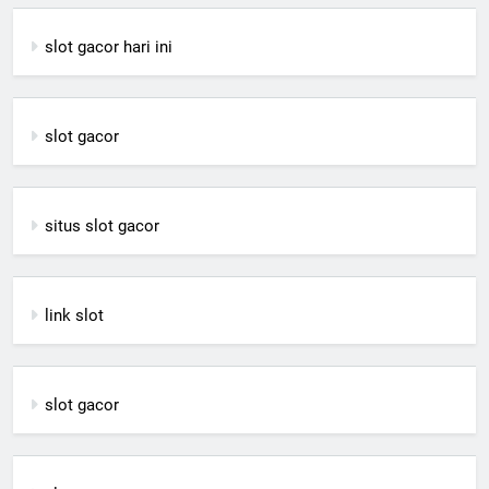
slot gacor hari ini
slot gacor
situs slot gacor
link slot
slot gacor