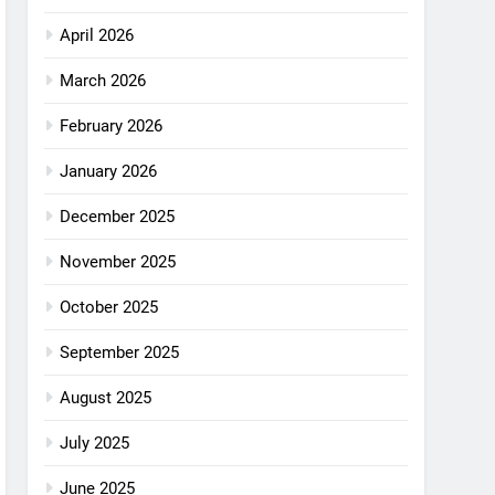
April 2026
March 2026
February 2026
January 2026
December 2025
November 2025
October 2025
September 2025
August 2025
July 2025
June 2025