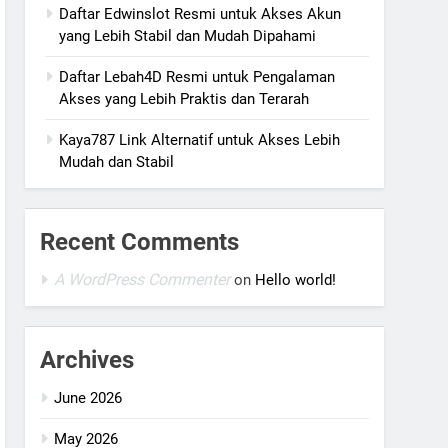
Daftar Edwinslot Resmi untuk Akses Akun
yang Lebih Stabil dan Mudah Dipahami
Daftar Lebah4D Resmi untuk Pengalaman
Akses yang Lebih Praktis dan Terarah
Kaya787 Link Alternatif untuk Akses Lebih
Mudah dan Stabil
Recent Comments
A WordPress Commenter
on
Hello world!
Archives
June 2026
May 2026