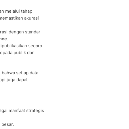
ah melalui tahap
 memastikan akurasi
grasi dengan standar
nce
.
dipublikasikan secara
epada publik dan
 bahwa setiap data
api juga dapat
gai manfaat strategis
 besar.