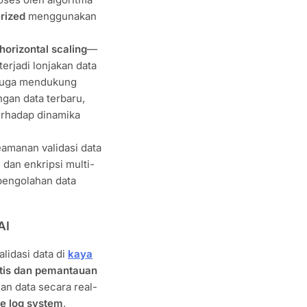
rized
menggunakan
horizontal scaling
—
erjadi lonjakan data
 juga mendukung
ngan data terbaru,
erhadap dinamika
amanan validasi data
)
dan enkripsi multi-
pengolahan data
AI
lidasi data di
kaya
tis dan pemantauan
an data secara real-
e log system
,