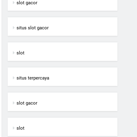
slot gacor
situs slot gacor
slot
situs terpercaya
slot gacor
slot