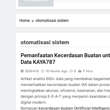
Home
otomatisasi sistem
otomatisasi sistem
Pemanfaatan Kecerdasan Buatan untu
Data KAYA787
55d6416
10 Months Ago
0
9 Mins
Artikel analitis 600+ kata yang membahas bagaim
memanfaatkan kecerdasan buatan (AI) dalam proses 
meningkatkan akurasi, efisiensi, keamanan, dan tra
dengan prinsip E-E-A-T yang menjamin keandalan da
digital modern.
Kemajuan
kecerdasan buatan (Artificial Intelligen