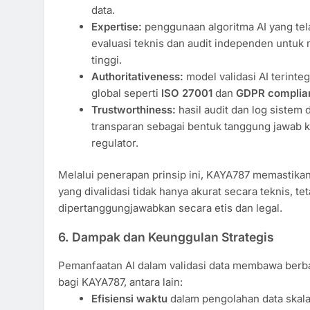
data.
Expertise:
penggunaan algoritma AI yang tel
evaluasi teknis dan audit independen untuk
tinggi.
Authoritativeness:
model validasi AI terinte
global seperti
ISO 27001
dan
GDPR complia
Trustworthiness:
hasil audit dan log sistem 
transparan sebagai bentuk tanggung jawab k
regulator.
Melalui penerapan prinsip ini, KAYA787 memastikan
yang divalidasi tidak hanya akurat secara teknis, tet
dipertanggungjawabkan secara etis dan legal.
6. Dampak dan Keunggulan Strategis
Pemanfaatan AI dalam validasi data membawa berba
bagi KAYA787, antara lain:
Efisiensi waktu
dalam pengolahan data skala