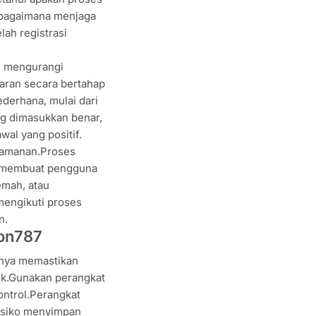
, bagaimana menjaga
lah registrasi
u mengurangi
aran secara bertahap
derhana, mulai dari
g dimasukkan benar,
al yang positif.
keamanan.Proses
sa membuat pengguna
mah, atau
 mengikuti proses
n.
on787
knya memastikan
ik.Gunakan perangkat
ontrol.Perangkat
risiko menyimpan