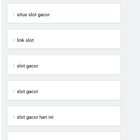
situs slot gacor
link slot
slot gacor
slot gacor
slot gacor hari ini