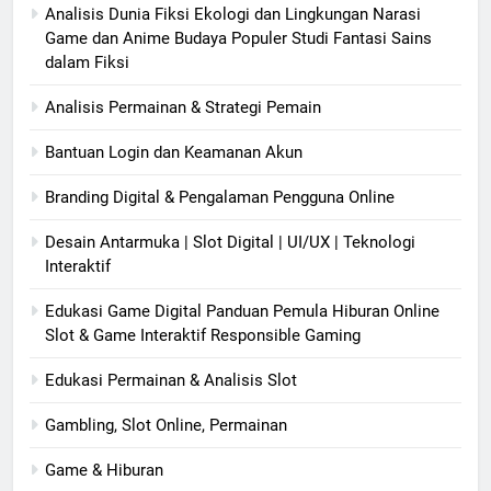
Analisis Dunia Fiksi Ekologi dan Lingkungan Narasi
Game dan Anime Budaya Populer Studi Fantasi Sains
dalam Fiksi
Analisis Permainan & Strategi Pemain
Bantuan Login dan Keamanan Akun
Branding Digital & Pengalaman Pengguna Online
Desain Antarmuka | Slot Digital | UI/UX | Teknologi
Interaktif
Edukasi Game Digital Panduan Pemula Hiburan Online
Slot & Game Interaktif Responsible Gaming
Edukasi Permainan & Analisis Slot
Gambling, Slot Online, Permainan
Game & Hiburan