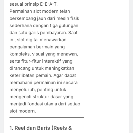
sesuai prinsip E-E-A-T.
Permainan slot modern telah
berkembang jauh dari mesin fisik
sederhana dengan tiga gulungan
dan satu garis pembayaran. Saat
ini, slot digital menawarkan
pengalaman bermain yang
kompleks, visual yang menawan,
serta fitur-fitur interaktif yang
dirancang untuk meningkatkan
keterlibatan pemain. Agar dapat
memahami permainan ini secara
menyeluruh, penting untuk
mengenali struktur dasar yang
menjadi fondasi utama dari setiap
slot modern.
1. Reel dan Baris (Reels &