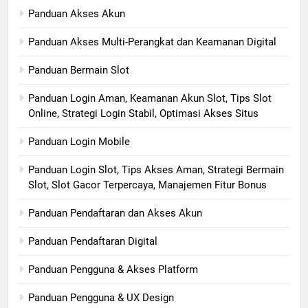
Panduan Akses Akun
Panduan Akses Multi-Perangkat dan Keamanan Digital
Panduan Bermain Slot
Panduan Login Aman, Keamanan Akun Slot, Tips Slot
Online, Strategi Login Stabil, Optimasi Akses Situs
Panduan Login Mobile
Panduan Login Slot, Tips Akses Aman, Strategi Bermain
Slot, Slot Gacor Terpercaya, Manajemen Fitur Bonus
Panduan Pendaftaran dan Akses Akun
Panduan Pendaftaran Digital
Panduan Pengguna & Akses Platform
Panduan Pengguna & UX Design