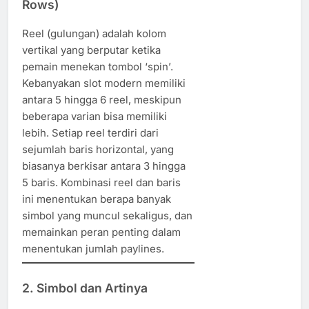
Rows)
Reel (gulungan) adalah kolom
vertikal yang berputar ketika
pemain menekan tombol ‘spin’.
Kebanyakan slot modern memiliki
antara 5 hingga 6 reel, meskipun
beberapa varian bisa memiliki
lebih. Setiap reel terdiri dari
sejumlah baris horizontal, yang
biasanya berkisar antara 3 hingga
5 baris. Kombinasi reel dan baris
ini menentukan berapa banyak
simbol yang muncul sekaligus, dan
memainkan peran penting dalam
menentukan jumlah paylines.
2. Simbol dan Artinya