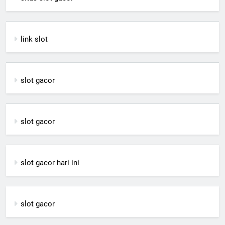
link slot
slot gacor
slot gacor
slot gacor hari ini
slot gacor