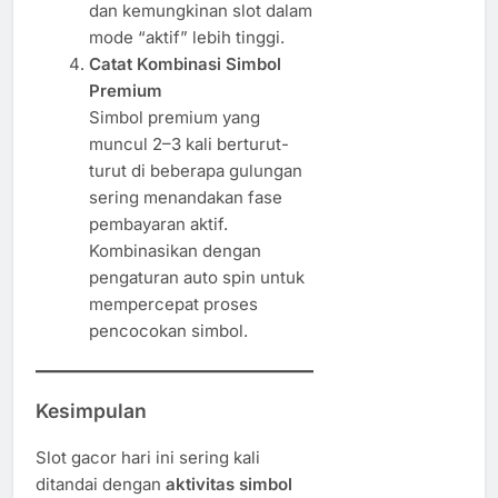
dan kemungkinan slot dalam
mode “aktif” lebih tinggi.
Catat Kombinasi Simbol
Premium
Simbol premium yang
muncul 2–3 kali berturut-
turut di beberapa gulungan
sering menandakan fase
pembayaran aktif.
Kombinasikan dengan
pengaturan auto spin untuk
mempercepat proses
pencocokan simbol.
Kesimpulan
Slot gacor hari ini sering kali
ditandai dengan
aktivitas simbol