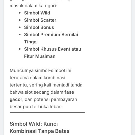
masuk dalam kategori:
Simbol Wild
Simbol Scatter
Simbol Bonus
Simbol Premium Bernilai
Tinggi
Simbol Khusus Event atau
Fitur Musiman
Munculnya simbol-simbol ini,
terutama dalam kombinasi
tertentu, sering kali menjadi tanda
bahwa slot sedang dalam
fase
gacor
, dan potensi pembayaran
besar pun terbuka lebar.
Simbol Wild: Kunci
Kombinasi Tanpa Batas