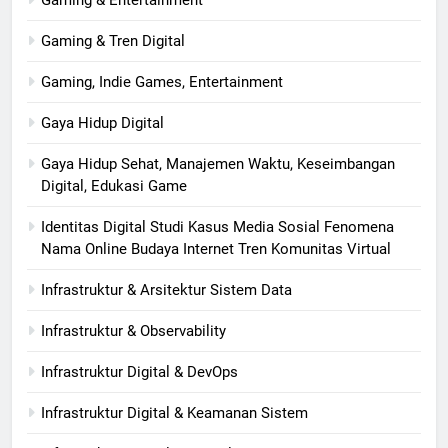
Gaming & Tren Digital
Gaming, Indie Games, Entertainment
Gaya Hidup Digital
Gaya Hidup Sehat, Manajemen Waktu, Keseimbangan
Digital, Edukasi Game
Identitas Digital Studi Kasus Media Sosial Fenomena
Nama Online Budaya Internet Tren Komunitas Virtual
Infrastruktur & Arsitektur Sistem Data
Infrastruktur & Observability
Infrastruktur Digital & DevOps
Infrastruktur Digital & Keamanan Sistem