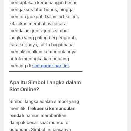
menciptakan kemenangan besar,
mengakses fitur bonus, hingga
memicu jackpot. Dalam artikel ini,
kita akan membahas secara
mendalam jenis-jenis simbol
langka yang paling berpengaruh,
cara kerjanya, serta bagaimana
memaksimalkan kemunculannya
untuk meningkatkan peluang
menang di
slot gacor hari ini
.
Apa Itu Simbol Langka dalam
Slot Online?
Simbol langka adalah simbol yang
memiliki
frekuensi kemunculan
rendah
namun memberikan
dampak besar saat muncul di
gulungan. Simbol ini biasanya