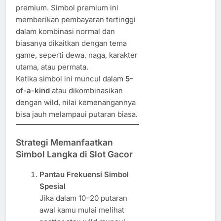
premium. Simbol premium ini
memberikan pembayaran tertinggi
dalam kombinasi normal dan
biasanya dikaitkan dengan tema
game, seperti dewa, naga, karakter
utama, atau permata.
Ketika simbol ini muncul dalam
5-
of-a-kind
atau dikombinasikan
dengan wild, nilai kemenangannya
bisa jauh melampaui putaran biasa.
Strategi Memanfaatkan
Simbol Langka di Slot Gacor
Pantau Frekuensi Simbol
Spesial
Jika dalam 10–20 putaran
awal kamu mulai melihat