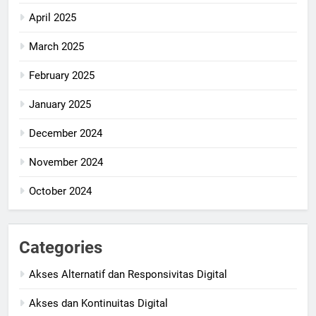
April 2025
March 2025
February 2025
January 2025
December 2024
November 2024
October 2024
Categories
Akses Alternatif dan Responsivitas Digital
Akses dan Kontinuitas Digital