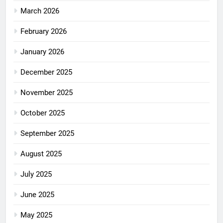
March 2026
February 2026
January 2026
December 2025
November 2025
October 2025
September 2025
August 2025
July 2025
June 2025
May 2025