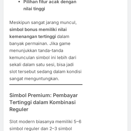
Pilihan fitur acak dengan
nilai tinggi
Meskipun sangat jarang muncul,
simbol bonus memiliki nilai
kemenangan tertinggi
dalam
banyak permainan. Jika game
menunjukkan tanda-tanda
kemunculan simbol ini lebih dari
sekali dalam satu sesi, bisa jadi
slot tersebut sedang dalam kondisi
sangat menguntungkan.
Simbol Premium: Pembayar
Tertinggi dalam Kombinasi
Reguler
Slot modern biasanya memiliki 5–6
simbol reguler dan 2–3 simbol