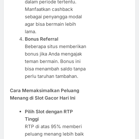
dalam periode tertentu.
Manfaatkan cashback
sebagai penyangga modal
agar bisa bermain lebih
lama.
Bonus Referral
Beberapa situs memberikan
bonus jika Anda mengajak
teman bermain. Bonus ini
bisa menambah saldo tanpa
perlu taruhan tambahan.
Cara Memaksimalkan Peluang
Menang di Slot Gacor Hari Ini
Pilih Slot dengan RTP
Tinggi
RTP di atas 95% memberi
peluang menang lebih baik