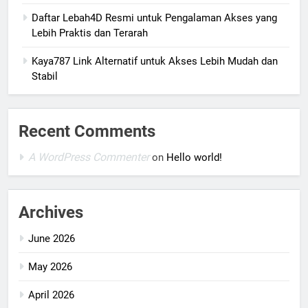
Daftar Lebah4D Resmi untuk Pengalaman Akses yang
Lebih Praktis dan Terarah
Kaya787 Link Alternatif untuk Akses Lebih Mudah dan
Stabil
Recent Comments
A WordPress Commenter
on
Hello world!
Archives
June 2026
May 2026
April 2026