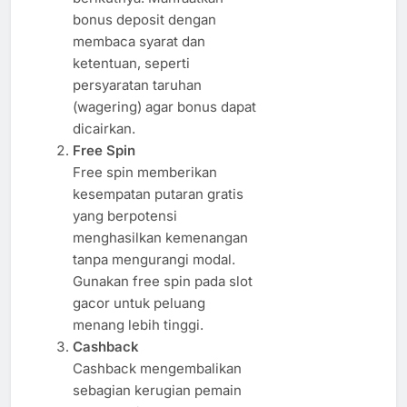
bonus deposit dengan
membaca syarat dan
ketentuan, seperti
persyaratan taruhan
(wagering) agar bonus dapat
dicairkan.
Free Spin
Free spin memberikan
kesempatan putaran gratis
yang berpotensi
menghasilkan kemenangan
tanpa mengurangi modal.
Gunakan free spin pada slot
gacor untuk peluang
menang lebih tinggi.
Cashback
Cashback mengembalikan
sebagian kerugian pemain