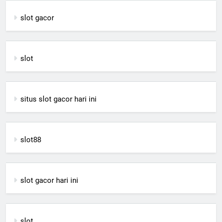
slot gacor
slot
situs slot gacor hari ini
slot88
slot gacor hari ini
slot