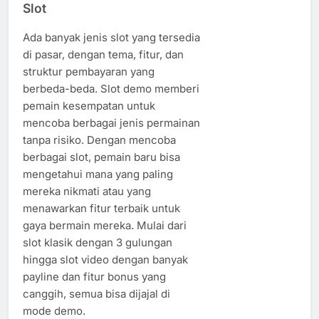
Slot
Ada banyak jenis slot yang tersedia
di pasar, dengan tema, fitur, dan
struktur pembayaran yang
berbeda-beda. Slot demo memberi
pemain kesempatan untuk
mencoba berbagai jenis permainan
tanpa risiko. Dengan mencoba
berbagai slot, pemain baru bisa
mengetahui mana yang paling
mereka nikmati atau yang
menawarkan fitur terbaik untuk
gaya bermain mereka. Mulai dari
slot klasik dengan 3 gulungan
hingga slot video dengan banyak
payline dan fitur bonus yang
canggih, semua bisa dijajal di
mode demo.