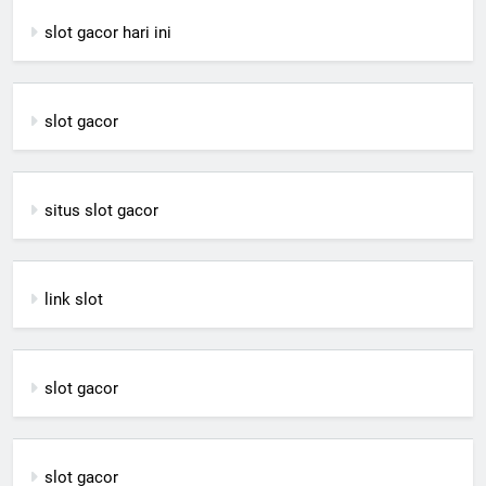
slot gacor hari ini
slot gacor
situs slot gacor
link slot
slot gacor
slot gacor