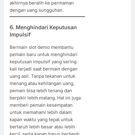
akhirnya beralih ke permainan
dengan uang sungguhan.
6.
Menghindari Keputusan
Impulsif
Bermain slot demo membantu
pemain baru untuk menghindari
keputusan impulsif yang sering
kali terjadi saat bermain dengan
uang asli. Tanpa tekanan untuk
menang atau kehilangan uang,
pemain bisa lebih tenang dan
berpikir lebih matang. Hal ini juga
memberi pemain kesempatan
untuk memahami lebih dalam
kapan waktu yang tepat untuk
bertaruh lebih besar atau lebih
kecil, serta kapan harus berhenti