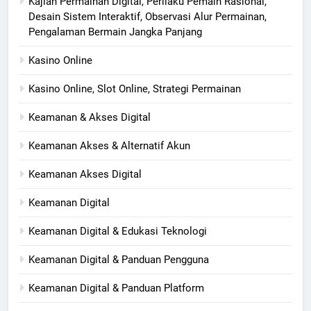
Kajian Permainan Digital, Perilaku Pemain Rasional,
Desain Sistem Interaktif, Observasi Alur Permainan,
Pengalaman Bermain Jangka Panjang
Kasino Online
Kasino Online, Slot Online, Strategi Permainan
Keamanan & Akses Digital
Keamanan Akses & Alternatif Akun
Keamanan Akses Digital
Keamanan Digital
Keamanan Digital & Edukasi Teknologi
Keamanan Digital & Panduan Pengguna
Keamanan Digital & Panduan Platform