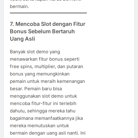
bermain.
7.
Mencoba Slot dengan Fitur
Bonus Sebelum Bertaruh
Uang Asli
Banyak slot demo yang
menawarkan fitur bonus seperti
free spins, multiplier, dan putaran
bonus yang memungkinkan
pemain untuk meraih kemenangan
besar. Pemain baru bisa
menggunakan slot demo untuk
mencoba fitur-fitur ini terlebih
dahulu, sehingga mereka tahu
bagaimana memanfaatkannya jika
mereka memutuskan untuk
bermain dengan uang asli nanti. Ini