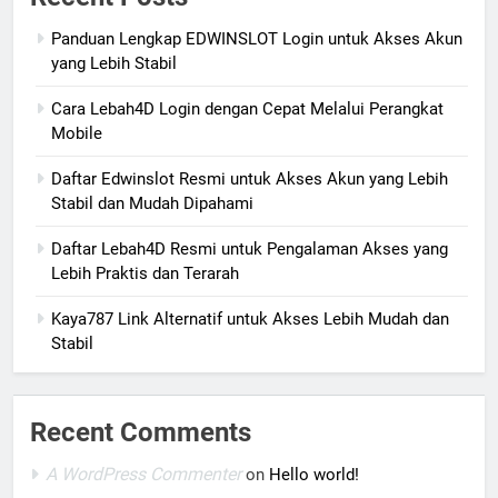
Panduan Lengkap EDWINSLOT Login untuk Akses Akun
yang Lebih Stabil
Cara Lebah4D Login dengan Cepat Melalui Perangkat
Mobile
Daftar Edwinslot Resmi untuk Akses Akun yang Lebih
Stabil dan Mudah Dipahami
Daftar Lebah4D Resmi untuk Pengalaman Akses yang
Lebih Praktis dan Terarah
Kaya787 Link Alternatif untuk Akses Lebih Mudah dan
Stabil
Recent Comments
A WordPress Commenter
on
Hello world!