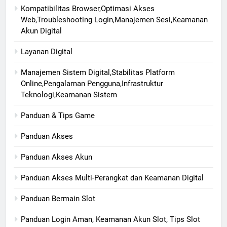
Kompatibilitas Browser,Optimasi Akses
Web,Troubleshooting Login,Manajemen Sesi,Keamanan
Akun Digital
Layanan Digital
Manajemen Sistem Digital,Stabilitas Platform
Online,Pengalaman Pengguna,Infrastruktur
Teknologi,Keamanan Sistem
Panduan & Tips Game
Panduan Akses
Panduan Akses Akun
Panduan Akses Multi-Perangkat dan Keamanan Digital
Panduan Bermain Slot
Panduan Login Aman, Keamanan Akun Slot, Tips Slot