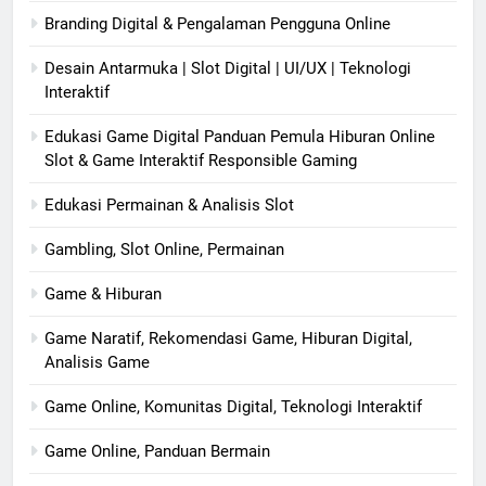
Branding Digital & Pengalaman Pengguna Online
Desain Antarmuka | Slot Digital | UI/UX | Teknologi
Interaktif
Edukasi Game Digital Panduan Pemula Hiburan Online
Slot & Game Interaktif Responsible Gaming
Edukasi Permainan & Analisis Slot
Gambling, Slot Online, Permainan
Game & Hiburan
Game Naratif, Rekomendasi Game, Hiburan Digital,
Analisis Game
Game Online, Komunitas Digital, Teknologi Interaktif
Game Online, Panduan Bermain