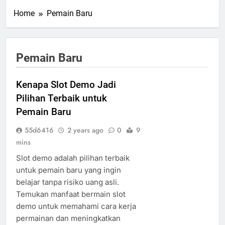
Home
Pemain Baru
Pemain Baru
Kenapa Slot Demo Jadi
Pilihan Terbaik untuk
Pemain Baru
55d6416
2 years ago
0
9
mins
Slot demo adalah pilihan terbaik
untuk pemain baru yang ingin
belajar tanpa risiko uang asli.
Temukan manfaat bermain slot
demo untuk memahami cara kerja
permainan dan meningkatkan