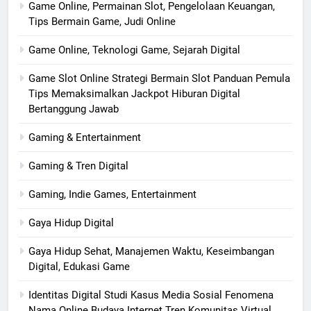
Game Online, Permainan Slot, Pengelolaan Keuangan,
Tips Bermain Game, Judi Online
Game Online, Teknologi Game, Sejarah Digital
Game Slot Online Strategi Bermain Slot Panduan Pemula
Tips Memaksimalkan Jackpot Hiburan Digital
Bertanggung Jawab
Gaming & Entertainment
Gaming & Tren Digital
Gaming, Indie Games, Entertainment
Gaya Hidup Digital
Gaya Hidup Sehat, Manajemen Waktu, Keseimbangan
Digital, Edukasi Game
Identitas Digital Studi Kasus Media Sosial Fenomena
Nama Online Budaya Internet Tren Komunitas Virtual