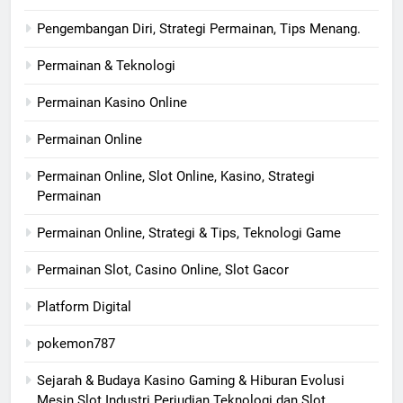
Pengembangan Diri, Strategi Permainan, Tips Menang.
Permainan & Teknologi
Permainan Kasino Online
Permainan Online
Permainan Online, Slot Online, Kasino, Strategi
Permainan
Permainan Online, Strategi & Tips, Teknologi Game
Permainan Slot, Casino Online, Slot Gacor
Platform Digital
pokemon787
Sejarah & Budaya Kasino Gaming & Hiburan Evolusi
Mesin Slot Industri Perjudian Teknologi dan Slot