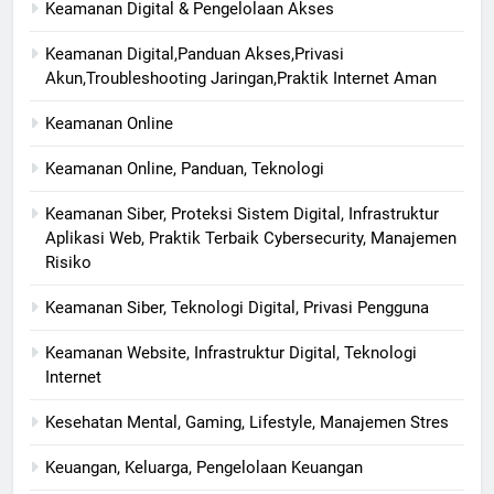
Keamanan Digital & Pengelolaan Akses
Keamanan Digital,Panduan Akses,Privasi
Akun,Troubleshooting Jaringan,Praktik Internet Aman
Keamanan Online
Keamanan Online, Panduan, Teknologi
Keamanan Siber, Proteksi Sistem Digital, Infrastruktur
Aplikasi Web, Praktik Terbaik Cybersecurity, Manajemen
Risiko
Keamanan Siber, Teknologi Digital, Privasi Pengguna
Keamanan Website, Infrastruktur Digital, Teknologi
Internet
Kesehatan Mental, Gaming, Lifestyle, Manajemen Stres
Keuangan, Keluarga, Pengelolaan Keuangan