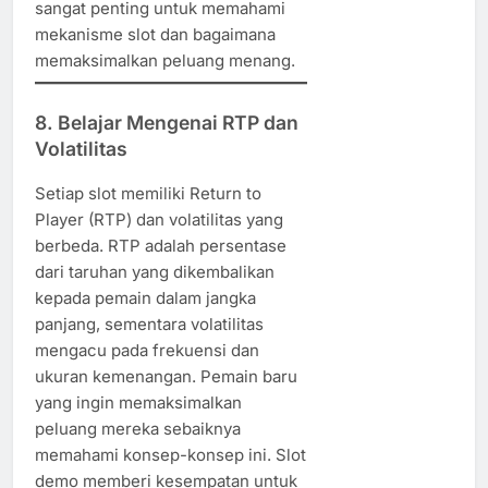
sangat penting untuk memahami
mekanisme slot dan bagaimana
memaksimalkan peluang menang.
8.
Belajar Mengenai RTP dan
Volatilitas
Setiap slot memiliki Return to
Player (RTP) dan volatilitas yang
berbeda. RTP adalah persentase
dari taruhan yang dikembalikan
kepada pemain dalam jangka
panjang, sementara volatilitas
mengacu pada frekuensi dan
ukuran kemenangan. Pemain baru
yang ingin memaksimalkan
peluang mereka sebaiknya
memahami konsep-konsep ini. Slot
demo memberi kesempatan untuk