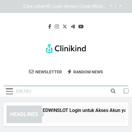
Skip
Daftar Edwinslot Resmi untuk Akses Akun yang
to
Lebih Stabil dan Mudah Dipahami
content
Daftar Lebah4D Resmi untuk Pengalaman Akses
yang Lebih Praktis dan Terarah
Panduan Lengkap EDWINSLOT Login untuk Akses
Akun yang Lebih Stabil
Cara Lebah4D Login dengan Cepat Melalui
Perangkat Mobile
Daftar Edwinslot Resmi untuk Akses Akun yang
Lebih Stabil dan Mudah Dipahami
Clinikind
Dapatkan Layanan Medis Profesional Di
Daftar Lebah4D Resmi untuk Pengalaman Akses
NEWSLETTER
RANDOM NEWS
yang Lebih Praktis dan Terarah
Clinikind.
MENU
nduan Lengkap EDWINSLOT Login untuk Akses Akun yang Lebi
HEADLINES
Month Ago