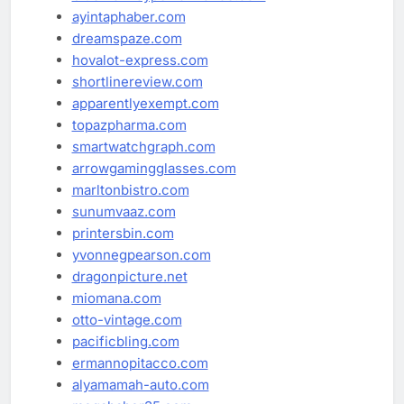
ayintaphaber.com
dreamspaze.com
hovalot-express.com
shortlinereview.com
apparentlyexempt.com
topazpharma.com
smartwatchgraph.com
arrowgamingglasses.com
marltonbistro.com
sunumvaaz.com
printersbin.com
yvonnegpearson.com
dragonpicture.net
miomana.com
otto-vintage.com
pacificbling.com
ermannopitacco.com
alyamamah-auto.com