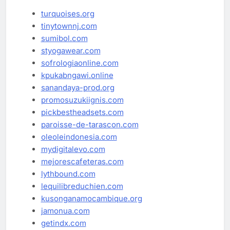
turquoises.org
tinytownnj.com
sumibol.com
styogawear.com
sofrologiaonline.com
kpukabngawi.online
sanandaya-prod.org
promosuzukiignis.com
pickbestheadsets.com
paroisse-de-tarascon.com
oleoleindonesia.com
mydigitalevo.com
mejorescafeteras.com
lythbound.com
lequilibreduchien.com
kusonganamocambique.org
jamonua.com
getindx.com