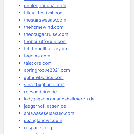
denledphuchai.com
tilleul-festival.com
thestarswesaw.com
thehomewind.com
thebougecruise.com
thebeirutforum.com
tellthebelllsurvey.org
teecina.com
taiacore.com
springroove2021.com
spheretactics.com
smartfixghana.com
rotwandeins.de
ladygagachromaticaballmerch.de
jaegerhof-essen.de
shiawaseseisakujo.com
sbanglanews.com
rospages.org