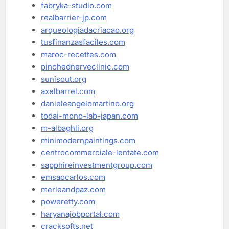
fabryka-studio.com
realbarrier-jp.com
arqueologiadacriacao.org
tusfinanzasfaciles.com
maroc-recettes.com
pinchednerveclinic.com
sunisout.org
axelbarrel.com
danieleangelomartino.org
todai-mono-lab-japan.com
m-albaghli.org
minimodernpaintings.com
centrocommerciale-lentate.com
sapphireinvestmentgroup.com
emsaocarlos.com
merleandpaz.com
poweretty.com
haryanajobportal.com
cracksofts.net