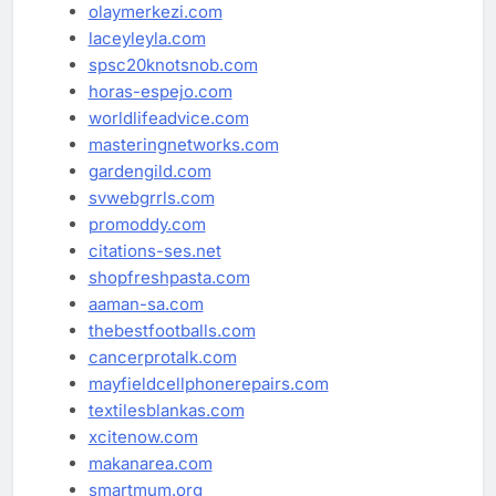
olaymerkezi.com
laceyleyla.com
spsc20knotsnob.com
horas-espejo.com
worldlifeadvice.com
masteringnetworks.com
gardengild.com
svwebgrrls.com
promoddy.com
citations-ses.net
shopfreshpasta.com
aaman-sa.com
thebestfootballs.com
cancerprotalk.com
mayfieldcellphonerepairs.com
textilesblankas.com
xcitenow.com
makanarea.com
smartmum.org