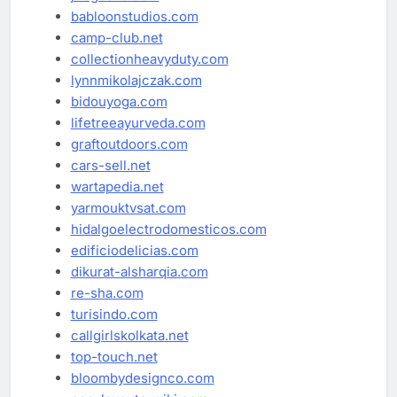
babloonstudios.com
camp-club.net
collectionheavyduty.com
lynnmikolajczak.com
bidouyoga.com
lifetreeayurveda.com
graftoutdoors.com
cars-sell.net
wartapedia.net
yarmouktvsat.com
hidalgoelectrodomesticos.com
edificiodelicias.com
dikurat-alsharqia.com
re-sha.com
turisindo.com
callgirlskolkata.net
top-touch.net
bloombydesignco.com