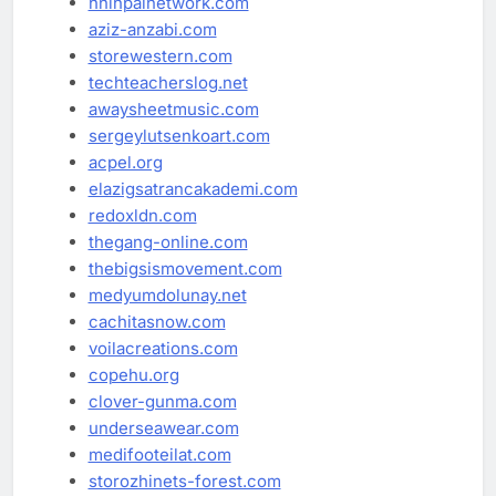
hnihpainetwork.com
aziz-anzabi.com
storewestern.com
techteacherslog.net
awaysheetmusic.com
sergeylutsenkoart.com
acpel.org
elazigsatrancakademi.com
redoxldn.com
thegang-online.com
thebigsismovement.com
medyumdolunay.net
cachitasnow.com
voilacreations.com
copehu.org
clover-gunma.com
underseawear.com
medifooteilat.com
storozhinets-forest.com