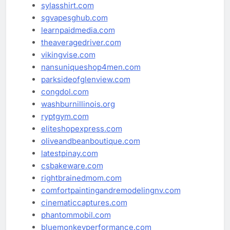
sylasshirt.com
sgvapesghub.com
learnpaidmedia.com
theaveragedriver.com
vikingvise.com
nansuniqueshop4men.com
parksideofglenview.com
congdol.com
washburnillinois.org
ryptgym.com
eliteshopexpress.com
oliveandbeanboutique.com
latestpinay.com
csbakeware.com
rightbrainedmom.com
comfortpaintingandremodelingnv.com
cinematiccaptures.com
phantommobil.com
bluemonkeyperformance.com