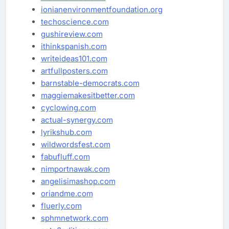
ionianenvironmentfoundation.org
techoscience.com
gushireview.com
ithinkspanish.com
writeideas101.com
artfullposters.com
barnstable-democrats.com
maggiemakesitbetter.com
cyclowing.com
actual-synergy.com
lyrikshub.com
wildwordsfest.com
fabufluff.com
nimportnawak.com
angelisimashop.com
oriandme.com
fluerly.com
sphmnetwork.com