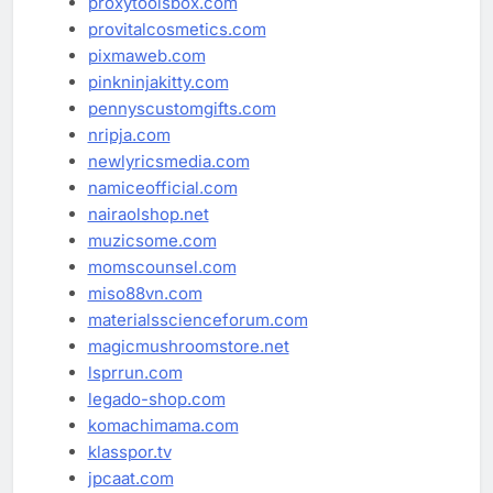
proxytoolsbox.com
provitalcosmetics.com
pixmaweb.com
pinkninjakitty.com
pennyscustomgifts.com
nripja.com
newlyricsmedia.com
namiceofficial.com
nairaolshop.net
muzicsome.com
momscounsel.com
miso88vn.com
materialsscienceforum.com
magicmushroomstore.net
lsprrun.com
legado-shop.com
komachimama.com
klasspor.tv
jpcaat.com