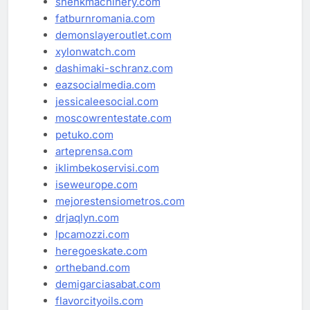
shenkmachinery.com
fatburnromania.com
demonslayeroutlet.com
xylonwatch.com
dashimaki-schranz.com
eazsocialmedia.com
jessicaleesocial.com
moscowrentestate.com
petuko.com
arteprensa.com
iklimbekoservisi.com
iseweurope.com
mejorestensiometros.com
drjaqlyn.com
lpcamozzi.com
heregoeskate.com
ortheband.com
demigarciasabat.com
flavorcityoils.com