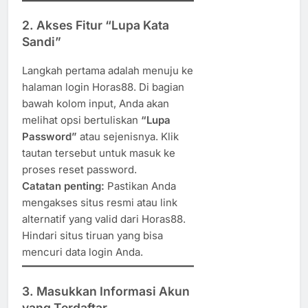
2. Akses Fitur “Lupa Kata
Sandi”
Langkah pertama adalah menuju ke
halaman login Horas88. Di bagian
bawah kolom input, Anda akan
melihat opsi bertuliskan
“Lupa
Password”
atau sejenisnya. Klik
tautan tersebut untuk masuk ke
proses reset password.
Catatan penting:
Pastikan Anda
mengakses situs resmi atau link
alternatif yang valid dari Horas88.
Hindari situs tiruan yang bisa
mencuri data login Anda.
3. Masukkan Informasi Akun
yang Terdaftar