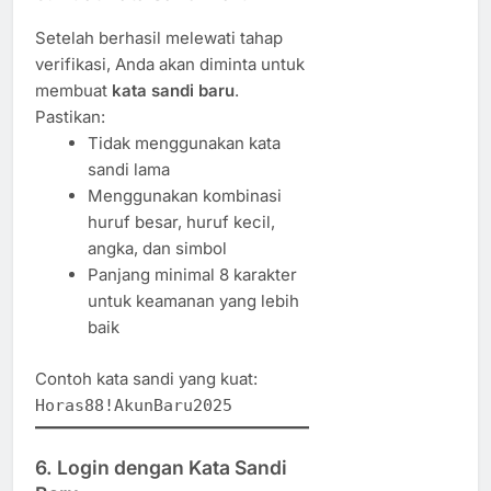
Setelah berhasil melewati tahap
verifikasi, Anda akan diminta untuk
membuat
kata sandi baru
.
Pastikan:
Tidak menggunakan kata
sandi lama
Menggunakan kombinasi
huruf besar, huruf kecil,
angka, dan simbol
Panjang minimal 8 karakter
untuk keamanan yang lebih
baik
Contoh kata sandi yang kuat:
Horas88!AkunBaru2025
6. Login dengan Kata Sandi