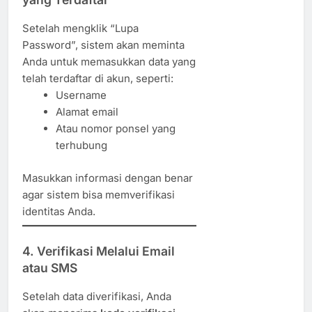
Setelah mengklik “Lupa
Password”, sistem akan meminta
Anda untuk memasukkan data yang
telah terdaftar di akun, seperti:
Username
Alamat email
Atau nomor ponsel yang
terhubung
Masukkan informasi dengan benar
agar sistem bisa memverifikasi
identitas Anda.
4. Verifikasi Melalui Email
atau SMS
Setelah data diverifikasi, Anda