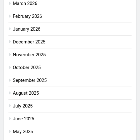
March 2026
February 2026
January 2026
December 2025
November 2025
October 2025
September 2025
August 2025
July 2025
June 2025
May 2025