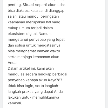
penting. Situasi seperti akun tidak
bisa diakses, kata sandi dianggap
salah, atau muncul peringatan
keamanan merupakan hal yang
cukup umum terjadi dalam
ekosistem digital. Namun,
mengetahui penyebab yang tepat
dan solusi untuk mengatasinya
bisa menghemat banyak waktu
serta menjaga keamanan akun
Anda.
Dalam artikel ini, kami akan
mengulas secara lengkap berbagai
penyebab kenapa akun Kaya787
tidak bisa login, serta langkah-
langkah praktis yang dapat Anda
lakukan untuk memulihkannya
kembali.