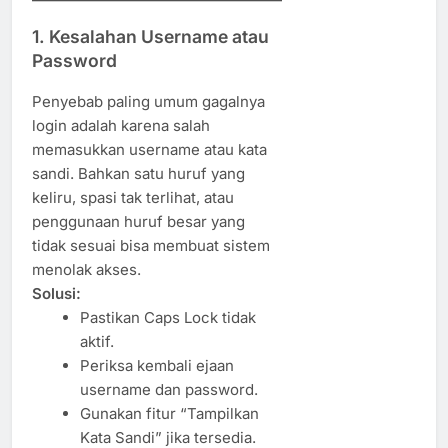
1.
Kesalahan Username atau
Password
Penyebab paling umum gagalnya
login adalah karena salah
memasukkan username atau kata
sandi. Bahkan satu huruf yang
keliru, spasi tak terlihat, atau
penggunaan huruf besar yang
tidak sesuai bisa membuat sistem
menolak akses.
Solusi:
Pastikan Caps Lock tidak
aktif.
Periksa kembali ejaan
username dan password.
Gunakan fitur “Tampilkan
Kata Sandi” jika tersedia.