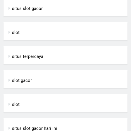
situs slot gacor
slot
situs terpercaya
slot gacor
slot
situs slot gacor hari ini