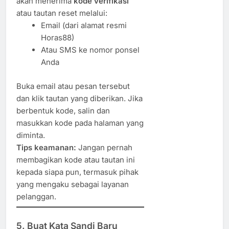
akan menerima
kode verifikasi
atau tautan reset melalui:
Email (dari alamat resmi
Horas88)
Atau SMS ke nomor ponsel
Anda
Buka email atau pesan tersebut
dan klik tautan yang diberikan. Jika
berbentuk kode, salin dan
masukkan kode pada halaman yang
diminta.
Tips keamanan:
Jangan pernah
membagikan kode atau tautan ini
kepada siapa pun, termasuk pihak
yang mengaku sebagai layanan
pelanggan.
5. Buat Kata Sandi Baru