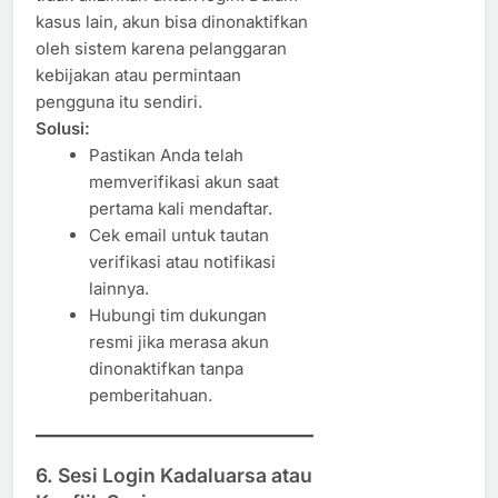
kasus lain, akun bisa dinonaktifkan
oleh sistem karena pelanggaran
kebijakan atau permintaan
pengguna itu sendiri.
Solusi:
Pastikan Anda telah
memverifikasi akun saat
pertama kali mendaftar.
Cek email untuk tautan
verifikasi atau notifikasi
lainnya.
Hubungi tim dukungan
resmi jika merasa akun
dinonaktifkan tanpa
pemberitahuan.
6.
Sesi Login Kadaluarsa atau