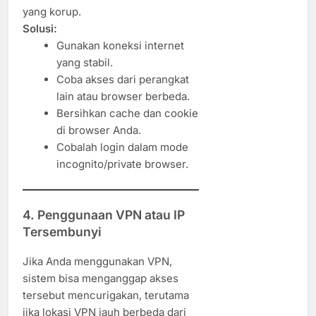
yang korup.
Solusi:
Gunakan koneksi internet
yang stabil.
Coba akses dari perangkat
lain atau browser berbeda.
Bersihkan cache dan cookie
di browser Anda.
Cobalah login dalam mode
incognito/private browser.
4.
Penggunaan VPN atau IP
Tersembunyi
Jika Anda menggunakan VPN,
sistem bisa menganggap akses
tersebut mencurigakan, terutama
jika lokasi VPN jauh berbeda dari