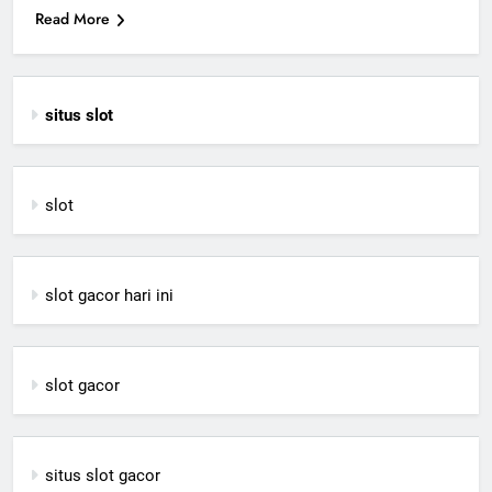
Read More
situs slot
slot
slot gacor hari ini
slot gacor
situs slot gacor