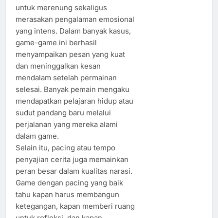
untuk merenung sekaligus
merasakan pengalaman emosional
yang intens. Dalam banyak kasus,
game-game ini berhasil
menyampaikan pesan yang kuat
dan meninggalkan kesan
mendalam setelah permainan
selesai. Banyak pemain mengaku
mendapatkan pelajaran hidup atau
sudut pandang baru melalui
perjalanan yang mereka alami
dalam game.
Selain itu, pacing atau tempo
penyajian cerita juga memainkan
peran besar dalam kualitas narasi.
Game dengan pacing yang baik
tahu kapan harus membangun
ketegangan, kapan memberi ruang
untuk refleksi, dan kapan