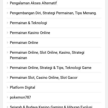
Pengalaman Akses Alternatif
Pengembangan Diri, Strategi Permainan, Tips Menang.
Permainan & Teknologi
Permainan Kasino Online
Permainan Online
Permainan Online, Slot Online, Kasino, Strategi
Permainan
Permainan Online, Strategi & Tips, Teknologi Game
Permainan Slot, Casino Online, Slot Gacor
Platform Digital
pokemon787
Sejarah & Budaya Kasino Gaming & Hiburan Evolusi