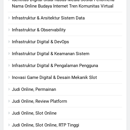
Nama Online Budaya Internet Tren Komunitas Virtual
Infrastruktur & Arsitektur Sistem Data
Infrastruktur & Observability
Infrastruktur Digital & DevOps
Infrastruktur Digital & Keamanan Sistem
Infrastruktur Digital & Pengalaman Pengguna
Inovasi Game Digital & Desain Mekanik Slot
Judi Online, Permainan
Judi Online, Review Platform
Judi Online, Slot Online
Judi Online, Slot Online, RTP Tinggi