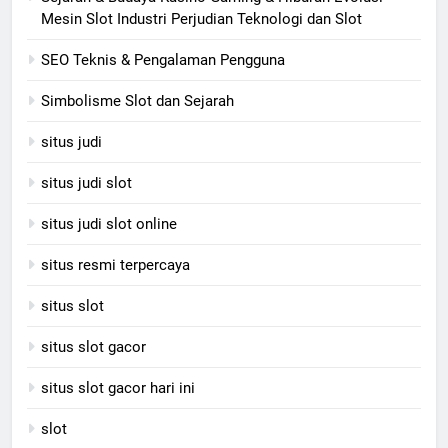
Mesin Slot Industri Perjudian Teknologi dan Slot
SEO Teknis & Pengalaman Pengguna
Simbolisme Slot dan Sejarah
situs judi
situs judi slot
situs judi slot online
situs resmi terpercaya
situs slot
situs slot gacor
situs slot gacor hari ini
slot