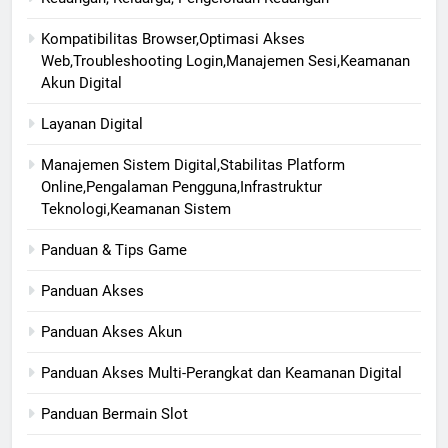
Kompatibilitas Browser,Optimasi Akses
Web,Troubleshooting Login,Manajemen Sesi,Keamanan
Akun Digital
Layanan Digital
Manajemen Sistem Digital,Stabilitas Platform
Online,Pengalaman Pengguna,Infrastruktur
Teknologi,Keamanan Sistem
Panduan & Tips Game
Panduan Akses
Panduan Akses Akun
Panduan Akses Multi-Perangkat dan Keamanan Digital
Panduan Bermain Slot