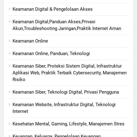
Keamanan Digital & Pengelolaan Akses
Keamanan Digital,Panduan Akses,Privasi
Akun,Troubleshooting Jaringan,Praktik Internet Aman
Keamanan Online
Keamanan Online, Panduan, Teknologi
Keamanan Siber, Proteksi Sistem Digital, Infrastruktur
Aplikasi Web, Praktik Terbaik Cybersecurity, Manajemen
Risiko
Keamanan Siber, Teknologi Digital, Privasi Pengguna
Keamanan Website, Infrastruktur Digital, Teknologi
Internet
Kesehatan Mental, Gaming, Lifestyle, Manajemen Stres
Keuangan, Keluarga, Pengelolaan Keuangan