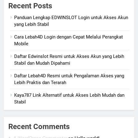
Recent Posts
Panduan Lengkap EDWINSLOT Login untuk Akses Akun
yang Lebih Stabil
Cara Lebah4D Login dengan Cepat Melalui Perangkat
Mobile
Daftar Edwinslot Resmi untuk Akses Akun yang Lebih
Stabil dan Mudah Dipahami
Daftar Lebah4D Resmi untuk Pengalaman Akses yang
Lebih Praktis dan Terarah
Kaya787 Link Alternatif untuk Akses Lebih Mudah dan
Stabil
Recent Comments