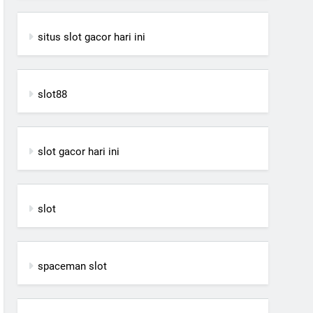
situs slot gacor hari ini
slot88
slot gacor hari ini
slot
spaceman slot