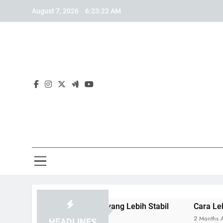
Skip
August 7, 2026
6:23:23 AM
to
content
Cli
Dapatkan L
tuk Akses Akun yang Lebih Stabil
Cara Lebah4D Login
2 Months Ago
HEADLINES