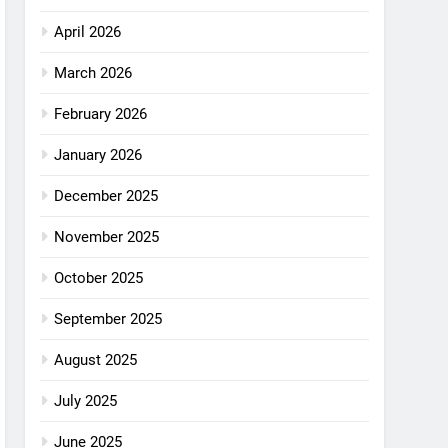
April 2026
March 2026
February 2026
January 2026
December 2025
November 2025
October 2025
September 2025
August 2025
July 2025
June 2025