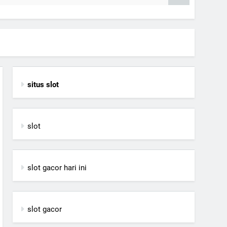
situs slot
slot
slot gacor hari ini
slot gacor