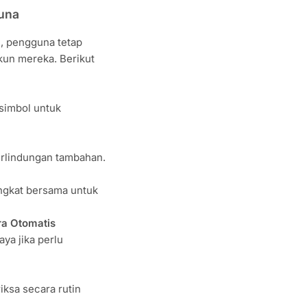
una
, pengguna tetap
kun mereka. Berikut
 simbol untuk
perlindungan tambahan.
ngkat bersama untuk
a Otomatis
ya jika perlu
iksa secara rutin