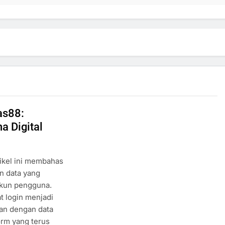
as88:
a Digital
tikel ini membahas
an data yang
akun pengguna.
at login menjadi
san dengan data
orm yang terus