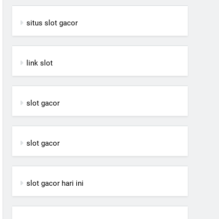
situs slot gacor
link slot
slot gacor
slot gacor
slot gacor hari ini