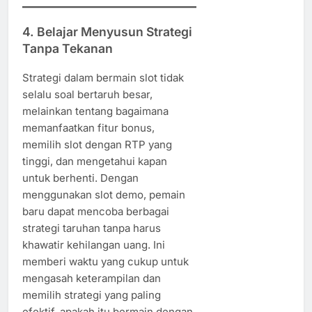
4.
Belajar Menyusun Strategi
Tanpa Tekanan
Strategi dalam bermain slot tidak
selalu soal bertaruh besar,
melainkan tentang bagaimana
memanfaatkan fitur bonus,
memilih slot dengan RTP yang
tinggi, dan mengetahui kapan
untuk berhenti. Dengan
menggunakan slot demo, pemain
baru dapat mencoba berbagai
strategi taruhan tanpa harus
khawatir kehilangan uang. Ini
memberi waktu yang cukup untuk
mengasah keterampilan dan
memilih strategi yang paling
efektif, apakah itu bermain dengan