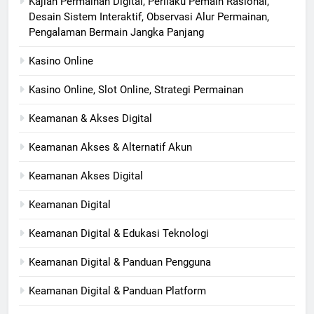
Kajian Permainan Digital, Perilaku Pemain Rasional,
Desain Sistem Interaktif, Observasi Alur Permainan,
Pengalaman Bermain Jangka Panjang
Kasino Online
Kasino Online, Slot Online, Strategi Permainan
Keamanan & Akses Digital
Keamanan Akses & Alternatif Akun
Keamanan Akses Digital
Keamanan Digital
Keamanan Digital & Edukasi Teknologi
Keamanan Digital & Panduan Pengguna
Keamanan Digital & Panduan Platform