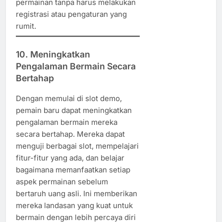
permainan tanpa harus melakukan
registrasi atau pengaturan yang
rumit.
10.
Meningkatkan
Pengalaman Bermain Secara
Bertahap
Dengan memulai di slot demo,
pemain baru dapat meningkatkan
pengalaman bermain mereka
secara bertahap. Mereka dapat
menguji berbagai slot, mempelajari
fitur-fitur yang ada, dan belajar
bagaimana memanfaatkan setiap
aspek permainan sebelum
bertaruh uang asli. Ini memberikan
mereka landasan yang kuat untuk
bermain dengan lebih percaya diri