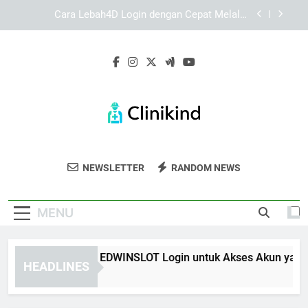
Skip
Daftar Edwinslot Resmi untuk Akses Akun yang
to
Lebih Stabil dan Mudah Dipahami
content
Daftar Lebah4D Resmi untuk Pengalaman Akses
yang Lebih Praktis dan Terarah
Panduan Lengkap EDWINSLOT Login untuk Akses
Akun yang Lebih Stabil
Cara Lebah4D Login dengan Cepat Melalui
Perangkat Mobile
Daftar Edwinslot Resmi untuk Akses Akun yang
Lebih Stabil dan Mudah Dipahami
Clinikind
Dapatkan Layanan Medis Profesional Di
Daftar Lebah4D Resmi untuk Pengalaman Akses
NEWSLETTER
RANDOM NEWS
yang Lebih Praktis dan Terarah
Clinikind.
MENU
nduan Lengkap EDWINSLOT Login untuk Akses Akun yang Lebi
HEADLINES
Months Ago