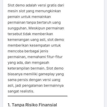
Slot demo adalah versi gratis dari
mesin slot yang memungkinkan
pemain untuk memainkan
permainan tanpa bertaruh uang
sungguhan. Meskipun permainan
tersebut tidak memberikan
kemenangan uang asli, slot demo
memberikan kesempatan untuk
mencoba berbagai jenis
permainan, memahami fitur-fitur
yang ada, dan mengasah
keterampilan bermain. Slot demo
biasanya memiliki gameplay yang
sama persis dengan versi uang
asli, jadi pengalaman bermainnya
sangat realistis.
1.
Tanpa Risiko Finansial