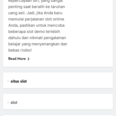
kepercayaan diri, yang sangat
penting saat beralih ke taruhan
uang asli. Jadi, jika Anda baru
memulai perjalanan slot online
Anda, pastikan untuk mencoba
beberapa slot demo terlebih
dahulu dan nikmati pengalaman
belajar yang menyenangkan dan
bebas risiko!
Read More
situs slot
slot