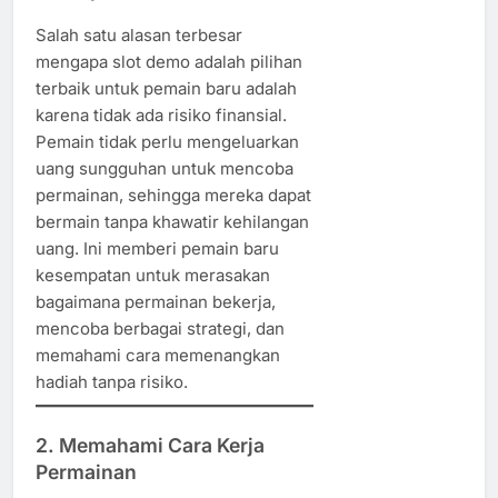
Salah satu alasan terbesar
mengapa slot demo adalah pilihan
terbaik untuk pemain baru adalah
karena tidak ada risiko finansial.
Pemain tidak perlu mengeluarkan
uang sungguhan untuk mencoba
permainan, sehingga mereka dapat
bermain tanpa khawatir kehilangan
uang. Ini memberi pemain baru
kesempatan untuk merasakan
bagaimana permainan bekerja,
mencoba berbagai strategi, dan
memahami cara memenangkan
hadiah tanpa risiko.
2.
Memahami Cara Kerja
Permainan