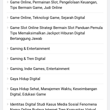
Game Online, Permainan Slot, Pengelolaan Keuangan,
Tips Bermain Game, Judi Online
Game Online, Teknologi Game, Sejarah Digital
Game Slot Online Strategi Bermain Slot Panduan Pemula
Tips Memaksimalkan Jackpot Hiburan Digital
Bertanggung Jawab
Gaming & Entertainment
Gaming & Tren Digital
Gaming, Indie Games, Entertainment
Gaya Hidup Digital
Gaya Hidup Sehat, Manajemen Waktu, Keseimbangan
Digital, Edukasi Game
Identitas Digital Studi Kasus Media Sosial Fenomena
Nama Online Budaya Internet Tren Komunitas Virtual