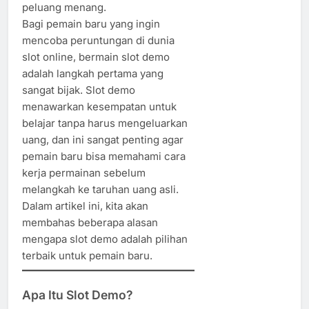
peluang menang.
Bagi pemain baru yang ingin
mencoba peruntungan di dunia
slot online, bermain slot demo
adalah langkah pertama yang
sangat bijak. Slot demo
menawarkan kesempatan untuk
belajar tanpa harus mengeluarkan
uang, dan ini sangat penting agar
pemain baru bisa memahami cara
kerja permainan sebelum
melangkah ke taruhan uang asli.
Dalam artikel ini, kita akan
membahas beberapa alasan
mengapa slot demo adalah pilihan
terbaik untuk pemain baru.
Apa Itu Slot Demo?