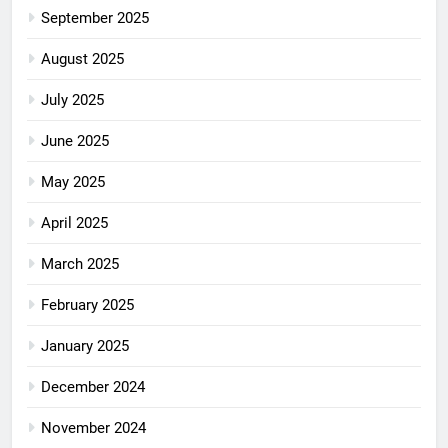
September 2025
August 2025
July 2025
June 2025
May 2025
April 2025
March 2025
February 2025
January 2025
December 2024
November 2024