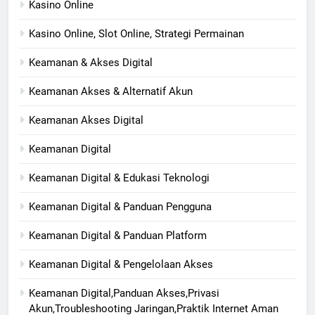
Kasino Online
Kasino Online, Slot Online, Strategi Permainan
Keamanan & Akses Digital
Keamanan Akses & Alternatif Akun
Keamanan Akses Digital
Keamanan Digital
Keamanan Digital & Edukasi Teknologi
Keamanan Digital & Panduan Pengguna
Keamanan Digital & Panduan Platform
Keamanan Digital & Pengelolaan Akses
Keamanan Digital,Panduan Akses,Privasi
Akun,Troubleshooting Jaringan,Praktik Internet Aman