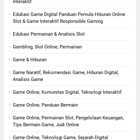
Interaktif
Edukasi Game Digital Panduan Pemula Hiburan Online
Slot & Game Interaktif Responsible Gaming
Edukasi Permainan & Analisis Slot
Gambling, Slot Online, Permainan
Game & Hiburan
Game Naratif, Rekomendasi Game, Hiburan Digital,
Analisis Game
Game Online, Komunitas Digital, Teknologi Interaktif
Game Online, Panduan Bermain
Game Online, Permainan Slot, Pengelolaan Keuangan,
Tips Bermain Game, Judi Online
Game Online, Teknologi Game, Sejarah Digital