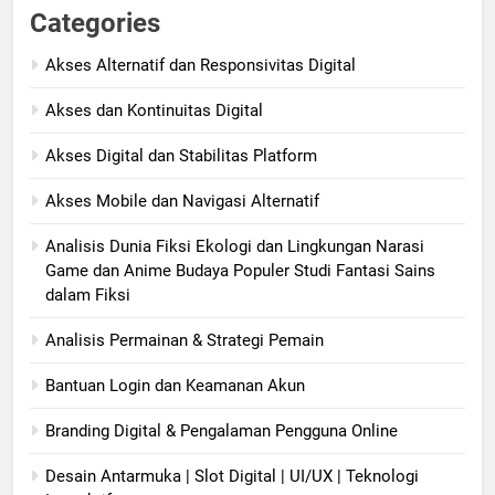
Categories
Akses Alternatif dan Responsivitas Digital
Akses dan Kontinuitas Digital
Akses Digital dan Stabilitas Platform
Akses Mobile dan Navigasi Alternatif
Analisis Dunia Fiksi Ekologi dan Lingkungan Narasi
Game dan Anime Budaya Populer Studi Fantasi Sains
dalam Fiksi
Analisis Permainan & Strategi Pemain
Bantuan Login dan Keamanan Akun
Branding Digital & Pengalaman Pengguna Online
Desain Antarmuka | Slot Digital | UI/UX | Teknologi