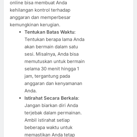
online bisa membuat Anda
kehilangan kontrol terhadap
anggaran dan memperbesar
kemungkinan kerugian.
Tentukan Batas Waktu
:
Tentukan berapa lama Anda
akan bermain dalam satu
sesi. Misalnya, Anda bisa
memutuskan untuk bermain
selama 30 menit hingga 1
jam, tergantung pada
anggaran dan kenyamanan
Anda.
Istirahat Secara Berkala
:
Jangan biarkan diri Anda
terjebak dalam permainan.
Ambil istirahat setiap
beberapa waktu untuk
memastikan Anda tetap