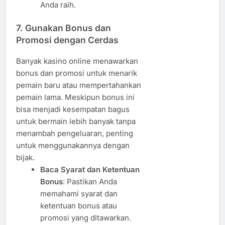
Anda raih.
7. Gunakan Bonus dan
Promosi dengan Cerdas
Banyak kasino online menawarkan
bonus dan promosi untuk menarik
pemain baru atau mempertahankan
pemain lama. Meskipun bonus ini
bisa menjadi kesempatan bagus
untuk bermain lebih banyak tanpa
menambah pengeluaran, penting
untuk menggunakannya dengan
bijak.
Baca Syarat dan Ketentuan
Bonus
: Pastikan Anda
memahami syarat dan
ketentuan bonus atau
promosi yang ditawarkan.