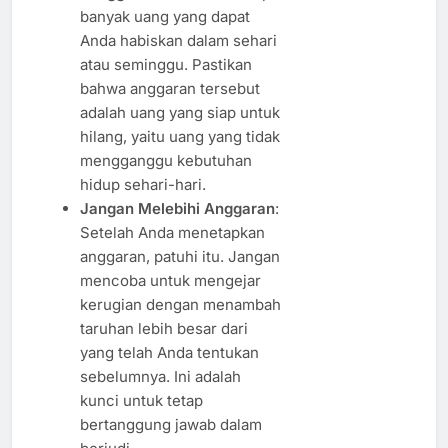
banyak uang yang dapat
Anda habiskan dalam sehari
atau seminggu. Pastikan
bahwa anggaran tersebut
adalah uang yang siap untuk
hilang, yaitu uang yang tidak
mengganggu kebutuhan
hidup sehari-hari.
Jangan Melebihi Anggaran
:
Setelah Anda menetapkan
anggaran, patuhi itu. Jangan
mencoba untuk mengejar
kerugian dengan menambah
taruhan lebih besar dari
yang telah Anda tentukan
sebelumnya. Ini adalah
kunci untuk tetap
bertanggung jawab dalam