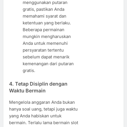
menggunakan putaran
gratis, pastikan Anda
memahami syarat dan
ketentuan yang berlaku.
Beberapa permainan
mungkin mengharuskan
Anda untuk memenuhi
persyaratan tertentu
sebelum dapat menarik
kemenangan dari putaran
gratis.
4. Tetap Disiplin dengan
Waktu Bermain
Mengelola anggaran Anda bukan
hanya soal uang, tetapi juga waktu
yang Anda habiskan untuk
bermain. Terlalu lama bermain slot