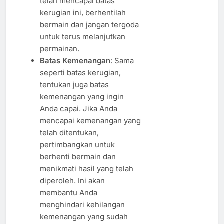
telah mencapai batas
kerugian ini, berhentilah
bermain dan jangan tergoda
untuk terus melanjutkan
permainan.
Batas Kemenangan
: Sama
seperti batas kerugian,
tentukan juga batas
kemenangan yang ingin
Anda capai. Jika Anda
mencapai kemenangan yang
telah ditentukan,
pertimbangkan untuk
berhenti bermain dan
menikmati hasil yang telah
diperoleh. Ini akan
membantu Anda
menghindari kehilangan
kemenangan yang sudah