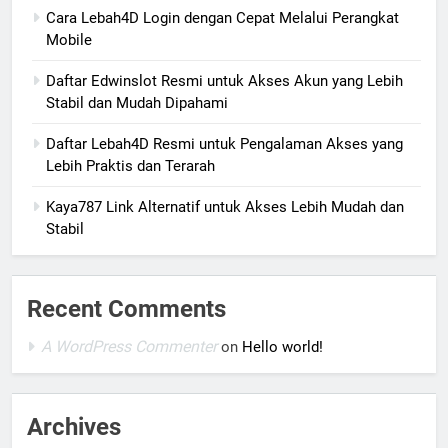
Cara Lebah4D Login dengan Cepat Melalui Perangkat
Mobile
Daftar Edwinslot Resmi untuk Akses Akun yang Lebih
Stabil dan Mudah Dipahami
Daftar Lebah4D Resmi untuk Pengalaman Akses yang
Lebih Praktis dan Terarah
Kaya787 Link Alternatif untuk Akses Lebih Mudah dan
Stabil
Recent Comments
A WordPress Commenter
on
Hello world!
Archives