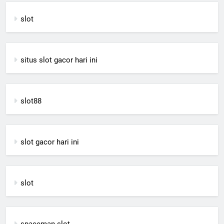
slot
situs slot gacor hari ini
slot88
slot gacor hari ini
slot
spaceman slot