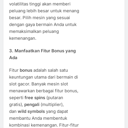
volatilitas tinggi akan memberi
peluang lebih besar untuk menang
besar. Pilih mesin yang sesuai
dengan gaya bermain Anda untuk
memaksimalkan peluang
kemenangan.
3.
Manfaatkan Fitur Bonus yang
Ada
Fitur
bonus
adalah salah satu
keuntungan utama dari bermain di
slot gacor. Banyak mesin slot
menawarkan berbagai fitur bonus,
seperti
free spins
(putaran
gratis),
pengali
(multiplier),
dan
wild symbols
yang dapat
membantu Anda membentuk
kombinasi kemenangan. Fitur-fitur