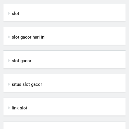
slot
slot gacor hari ini
slot gacor
situs slot gacor
link slot