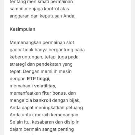
tentang menikmati permainan
sambil menjaga kontrol atas
anggaran dan keputusan Anda.
Kesimpulan
Memenangkan permainan slot
gacor tidak hanya bergantung pada
keberuntungan, tetapi juga pada
strategi dan pendekatan yang
tepat. Dengan memilih mesin
dengan
RTP tinggi
,
memahami
volatilitas
,
memanfaatkan
fitur bonus
, dan
mengelola
bankroll
dengan bijak,
Anda dapat meningkatkan peluang
Anda untuk meraih kemenangan.
Selain itu, kesabaran dan disiplin
dalam bermain sangat penting