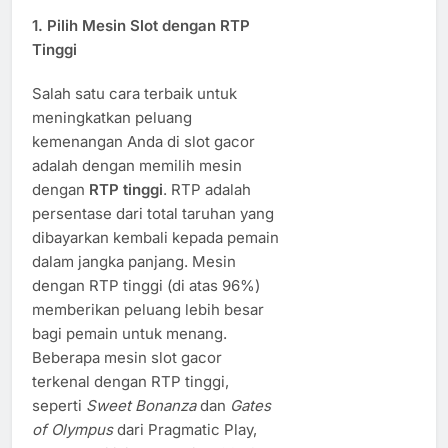
1.
Pilih Mesin Slot dengan RTP
Tinggi
Salah satu cara terbaik untuk
meningkatkan peluang
kemenangan Anda di slot gacor
adalah dengan memilih mesin
dengan
RTP tinggi
. RTP adalah
persentase dari total taruhan yang
dibayarkan kembali kepada pemain
dalam jangka panjang. Mesin
dengan RTP tinggi (di atas 96%)
memberikan peluang lebih besar
bagi pemain untuk menang.
Beberapa mesin slot gacor
terkenal dengan RTP tinggi,
seperti
Sweet Bonanza
dan
Gates
of Olympus
dari Pragmatic Play,