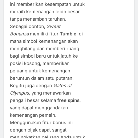
ini memberikan kesempatan untuk
meraih kemenangan lebih besar
tanpa menambah taruhan.
Sebagai contoh,
Sweet
Bonanza
memiliki fitur
Tumble
, di
mana simbol kemenangan akan
menghilang dan memberi ruang
bagi simbol baru untuk jatuh ke
posisi kosong, memberikan
peluang untuk kemenangan
beruntun dalam satu putaran.
Begitu juga dengan
Gates of
Olympus
, yang menawarkan
pengali besar selama
free spins
,
yang dapat menggandakan
kemenangan pemain.
Menggunakan fitur bonus ini
dengan bijak dapat sangat
meningkatkan peluang Anda untuk