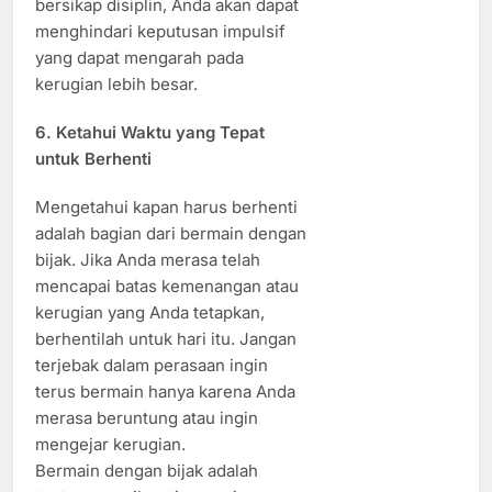
bersikap disiplin, Anda akan dapat
menghindari keputusan impulsif
yang dapat mengarah pada
kerugian lebih besar.
6.
Ketahui Waktu yang Tepat
untuk Berhenti
Mengetahui kapan harus berhenti
adalah bagian dari bermain dengan
bijak. Jika Anda merasa telah
mencapai batas kemenangan atau
kerugian yang Anda tetapkan,
berhentilah untuk hari itu. Jangan
terjebak dalam perasaan ingin
terus bermain hanya karena Anda
merasa beruntung atau ingin
mengejar kerugian.
Bermain dengan bijak adalah