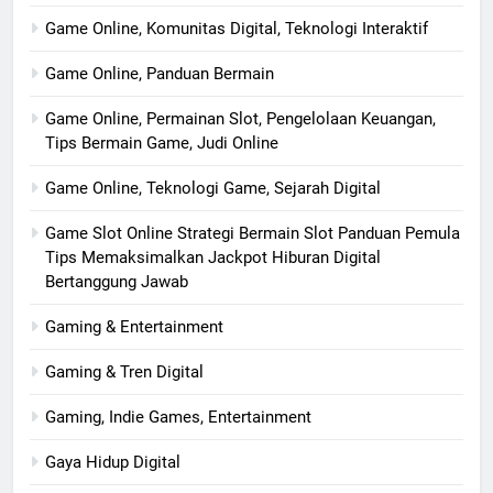
Game Online, Komunitas Digital, Teknologi Interaktif
Game Online, Panduan Bermain
Game Online, Permainan Slot, Pengelolaan Keuangan,
Tips Bermain Game, Judi Online
Game Online, Teknologi Game, Sejarah Digital
Game Slot Online Strategi Bermain Slot Panduan Pemula
Tips Memaksimalkan Jackpot Hiburan Digital
Bertanggung Jawab
Gaming & Entertainment
Gaming & Tren Digital
Gaming, Indie Games, Entertainment
Gaya Hidup Digital