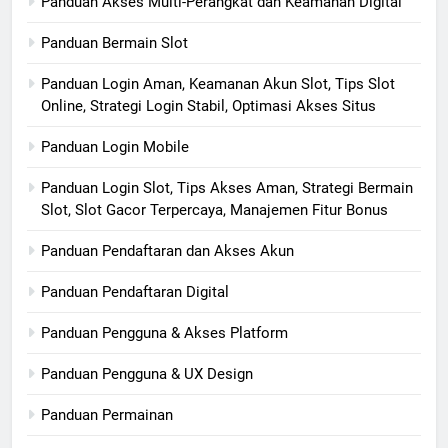
Panduan Akses Multi-Perangkat dan Keamanan Digital
Panduan Bermain Slot
Panduan Login Aman, Keamanan Akun Slot, Tips Slot
Online, Strategi Login Stabil, Optimasi Akses Situs
Panduan Login Mobile
Panduan Login Slot, Tips Akses Aman, Strategi Bermain
Slot, Slot Gacor Terpercaya, Manajemen Fitur Bonus
Panduan Pendaftaran dan Akses Akun
Panduan Pendaftaran Digital
Panduan Pengguna & Akses Platform
Panduan Pengguna & UX Design
Panduan Permainan