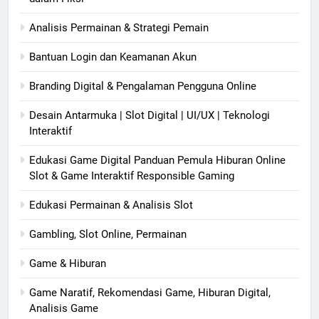
Analisis Permainan & Strategi Pemain
Bantuan Login dan Keamanan Akun
Branding Digital & Pengalaman Pengguna Online
Desain Antarmuka | Slot Digital | UI/UX | Teknologi
Interaktif
Edukasi Game Digital Panduan Pemula Hiburan Online
Slot & Game Interaktif Responsible Gaming
Edukasi Permainan & Analisis Slot
Gambling, Slot Online, Permainan
Game & Hiburan
Game Naratif, Rekomendasi Game, Hiburan Digital,
Analisis Game