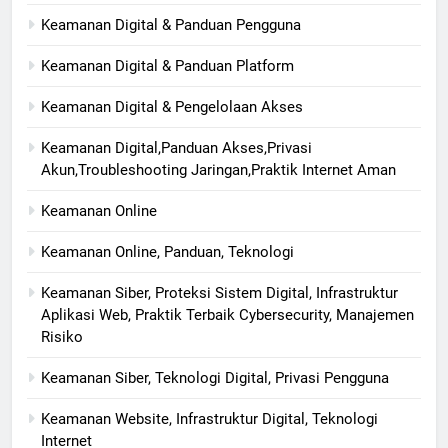
Keamanan Digital & Panduan Pengguna
Keamanan Digital & Panduan Platform
Keamanan Digital & Pengelolaan Akses
Keamanan Digital,Panduan Akses,Privasi
Akun,Troubleshooting Jaringan,Praktik Internet Aman
Keamanan Online
Keamanan Online, Panduan, Teknologi
Keamanan Siber, Proteksi Sistem Digital, Infrastruktur
Aplikasi Web, Praktik Terbaik Cybersecurity, Manajemen
Risiko
Keamanan Siber, Teknologi Digital, Privasi Pengguna
Keamanan Website, Infrastruktur Digital, Teknologi
Internet