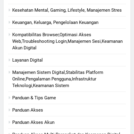
Kesehatan Mental, Gaming, Lifestyle, Manajemen Stres
Keuangan, Keluarga, Pengelolaan Keuangan
Kompatibilitas Browser,Optimasi Akses
Web,Troubleshooting Login,Manajemen Sesi,Keamanan
Akun Digital
Layanan Digital
Manajemen Sistem Digital,Stabilitas Platform
Online,Pengalaman Pengguna,Infrastruktur
Teknologi,Keamanan Sistem
Panduan & Tips Game
Panduan Akses
Panduan Akses Akun