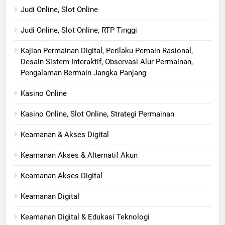
Judi Online, Slot Online
Judi Online, Slot Online, RTP Tinggi
Kajian Permainan Digital, Perilaku Pemain Rasional,
Desain Sistem Interaktif, Observasi Alur Permainan,
Pengalaman Bermain Jangka Panjang
Kasino Online
Kasino Online, Slot Online, Strategi Permainan
Keamanan & Akses Digital
Keamanan Akses & Alternatif Akun
Keamanan Akses Digital
Keamanan Digital
Keamanan Digital & Edukasi Teknologi