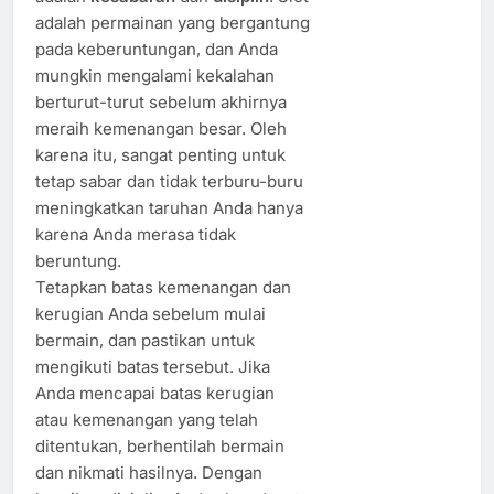
adalah permainan yang bergantung
pada keberuntungan, dan Anda
mungkin mengalami kekalahan
berturut-turut sebelum akhirnya
meraih kemenangan besar. Oleh
karena itu, sangat penting untuk
tetap sabar dan tidak terburu-buru
meningkatkan taruhan Anda hanya
karena Anda merasa tidak
beruntung.
Tetapkan batas kemenangan dan
kerugian Anda sebelum mulai
bermain, dan pastikan untuk
mengikuti batas tersebut. Jika
Anda mencapai batas kerugian
atau kemenangan yang telah
ditentukan, berhentilah bermain
dan nikmati hasilnya. Dengan