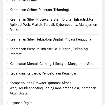
Keamanan Online
Keamanan Online, Panduan, Teknologi
Keamanan Siber, Proteksi Sistem Digital, Infrastruktur
Aplikasi Web, Praktik Terbaik Cybersecurity, Manajemen
Risiko
Keamanan Siber, Teknologi Digital, Privasi Pengguna
Keamanan Website, Infrastruktur Digital, Teknologi
Internet
Kesehatan Mental, Gaming, Lifestyle, Manajemen Stres
Keuangan, Keluarga, Pengelolaan Keuangan
Kompatibilitas Browser,Optimasi Akses
Web,Troubleshooting Login,Manajemen Sesi,Keamanan
Akun Digital
Layanan Digital