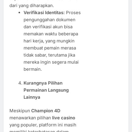
dari yang diharapkan.
Verifikasi Identitas:
Proses
pengunggahan dokumen
dan verifikasi akun bisa
memakan waktu beberapa
hari kerja, yang mungkin
membuat pemain merasa
tidak sabar, terutama jika
mereka ingin segera mulai
bermain.
Kurangnya Pilihan
Permainan Langsung
Lainnya
Meskipun
Champion 4D
menawarkan pilihan
live casino
yang populer, platform ini masih
memiliki keterbatasan dalam