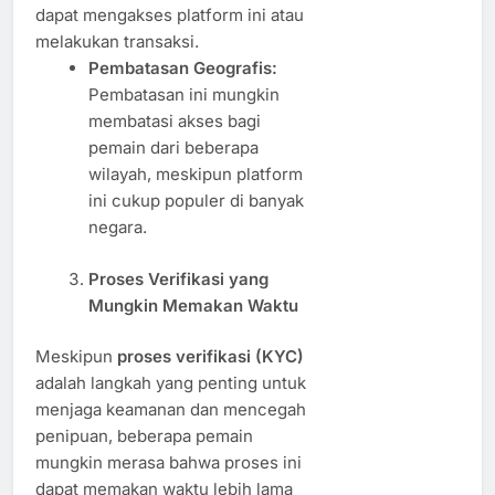
dapat mengakses platform ini atau
melakukan transaksi.
Pembatasan Geografis:
Pembatasan ini mungkin
membatasi akses bagi
pemain dari beberapa
wilayah, meskipun platform
ini cukup populer di banyak
negara.
Proses Verifikasi yang
Mungkin Memakan Waktu
Meskipun
proses verifikasi (KYC)
adalah langkah yang penting untuk
menjaga keamanan dan mencegah
penipuan, beberapa pemain
mungkin merasa bahwa proses ini
dapat memakan waktu lebih lama