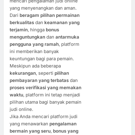
mencari pengalaman judi online
yang menyenangkan dan aman.
Dari
beragam pilihan permainan
berkualitas
dan
keamanan yang
terjamin
, hingga
bonus
menguntungkan
dan
antarmuka
pengguna yang ramah
, platform
ini memberikan banyak
keuntungan bagi para pemain.
Meskipun ada beberapa
kekurangan
, seperti
pilihan
pembayaran yang terbatas
dan
proses verifikasi yang memakan
waktu
, platform ini tetap menjadi
pilihan utama bagi banyak pemain
judi online.
Jika Anda mencari platform judi
yang menawarkan
pengalaman
bermain yang seru
,
bonus yang