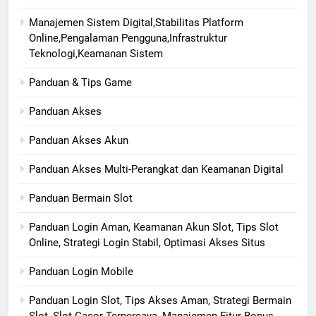
Manajemen Sistem Digital,Stabilitas Platform
Online,Pengalaman Pengguna,Infrastruktur
Teknologi,Keamanan Sistem
Panduan & Tips Game
Panduan Akses
Panduan Akses Akun
Panduan Akses Multi-Perangkat dan Keamanan Digital
Panduan Bermain Slot
Panduan Login Aman, Keamanan Akun Slot, Tips Slot
Online, Strategi Login Stabil, Optimasi Akses Situs
Panduan Login Mobile
Panduan Login Slot, Tips Akses Aman, Strategi Bermain
Slot, Slot Gacor Terpercaya, Manajemen Fitur Bonus