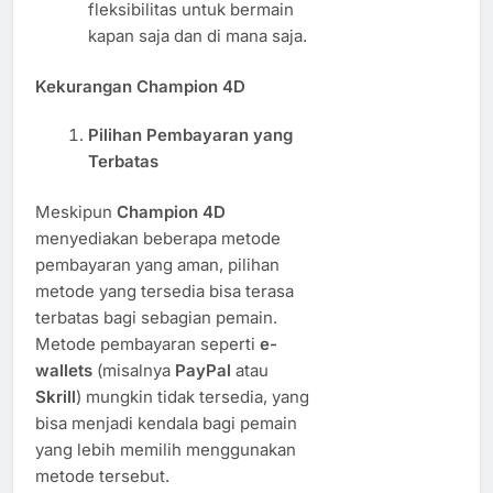
fleksibilitas untuk bermain
kapan saja dan di mana saja.
Kekurangan Champion 4D
Pilihan Pembayaran yang
Terbatas
Meskipun
Champion 4D
menyediakan beberapa metode
pembayaran yang aman, pilihan
metode yang tersedia bisa terasa
terbatas bagi sebagian pemain.
Metode pembayaran seperti
e-
wallets
(misalnya
PayPal
atau
Skrill
) mungkin tidak tersedia, yang
bisa menjadi kendala bagi pemain
yang lebih memilih menggunakan
metode tersebut.