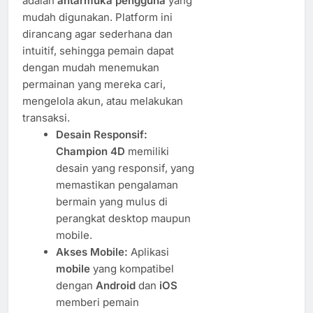
adalah
antarmuka pengguna
yang
mudah digunakan. Platform ini
dirancang agar sederhana dan
intuitif, sehingga pemain dapat
dengan mudah menemukan
permainan yang mereka cari,
mengelola akun, atau melakukan
transaksi.
Desain Responsif:
Champion 4D
memiliki
desain yang responsif, yang
memastikan pengalaman
bermain yang mulus di
perangkat desktop maupun
mobile.
Akses Mobile:
Aplikasi
mobile
yang kompatibel
dengan
Android
dan
iOS
memberi pemain