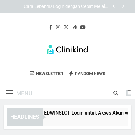
Skip
Daftar Edwinslot Resmi untuk Akses Akun yang
to
Lebih Stabil dan Mudah Dipahami
content
Daftar Lebah4D Resmi untuk Pengalaman Akses
yang Lebih Praktis dan Terarah
Panduan Lengkap EDWINSLOT Login untuk Akses
Akun yang Lebih Stabil
Cara Lebah4D Login dengan Cepat Melalui
Perangkat Mobile
Daftar Edwinslot Resmi untuk Akses Akun yang
Lebih Stabil dan Mudah Dipahami
Clinikind
Dapatkan Layanan Medis Profesional Di
Daftar Lebah4D Resmi untuk Pengalaman Akses
NEWSLETTER
RANDOM NEWS
yang Lebih Praktis dan Terarah
Clinikind.
MENU
nduan Lengkap EDWINSLOT Login untuk Akses Akun yang Lebi
HEADLINES
Month Ago