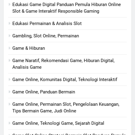
Edukasi Game Digital Panduan Pemula Hiburan Online
Slot & Game Interaktif Responsible Gaming
Edukasi Permainan & Analisis Slot
Gambling, Slot Online, Permainan
Game & Hiburan
Game Naratif, Rekomendasi Game, Hiburan Digital,
Analisis Game
Game Online, Komunitas Digital, Teknologi Interaktif
Game Online, Panduan Bermain
Game Online, Permainan Slot, Pengelolaan Keuangan,
Tips Bermain Game, Judi Online
Game Online, Teknologi Game, Sejarah Digital