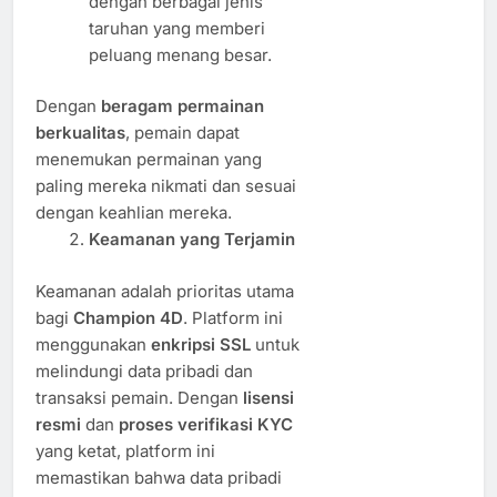
dengan berbagai jenis
taruhan yang memberi
peluang menang besar.
Dengan
beragam permainan
berkualitas
, pemain dapat
menemukan permainan yang
paling mereka nikmati dan sesuai
dengan keahlian mereka.
Keamanan yang Terjamin
Keamanan adalah prioritas utama
bagi
Champion 4D
. Platform ini
menggunakan
enkripsi SSL
untuk
melindungi data pribadi dan
transaksi pemain. Dengan
lisensi
resmi
dan
proses verifikasi KYC
yang ketat, platform ini
memastikan bahwa data pribadi