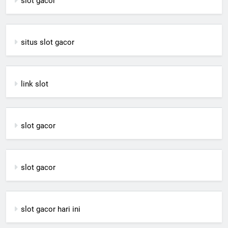
slot gacor
situs slot gacor
link slot
slot gacor
slot gacor
slot gacor hari ini