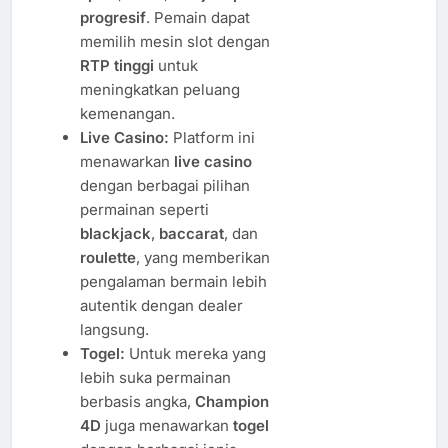
progresif
. Pemain dapat
memilih mesin slot dengan
RTP tinggi
untuk
meningkatkan peluang
kemenangan.
Live Casino:
Platform ini
menawarkan
live casino
dengan berbagai pilihan
permainan seperti
blackjack
,
baccarat
, dan
roulette
, yang memberikan
pengalaman bermain lebih
autentik dengan dealer
langsung.
Togel:
Untuk mereka yang
lebih suka permainan
berbasis angka,
Champion
4D
juga menawarkan
togel