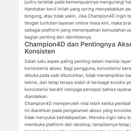
justru terletak pada kemampuannya mengurangi ha
Hambatan kecil inilah yang sering menyebabkan pe
bingung, atau tidak yakin. Jika Champion4D ingin ta
tengah tuntutan layanan online masa kini, maka bra
sebagai platform yang menempatkan kemudahan p
bagian penting dari identitasnya.
Champion4D dan Pentingnya Aks
Konsisten
Salah satu aspek paling penting dalam menilai laya
konsistensi akses. Bagi pengguna, konsistensi berar
dibuka pada saat dibutuhkan, tidak menampilkan b
teknis, dan tetap terasa stabil di berbagai kondisi p
konsistensi berarti menjaga persepsi bahwa layana
diandalkan.
Champion4D memperoleh nilai lebih ketika pembah
ini diarahkan pada pengalaman akses yang konsis
tidak menyukai ketidakpastian. Mereka ingin tahu 
membuka platform dari desktop, tampilannya tetap 