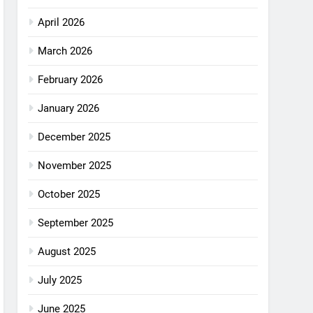
April 2026
March 2026
February 2026
January 2026
December 2025
November 2025
October 2025
September 2025
August 2025
July 2025
June 2025