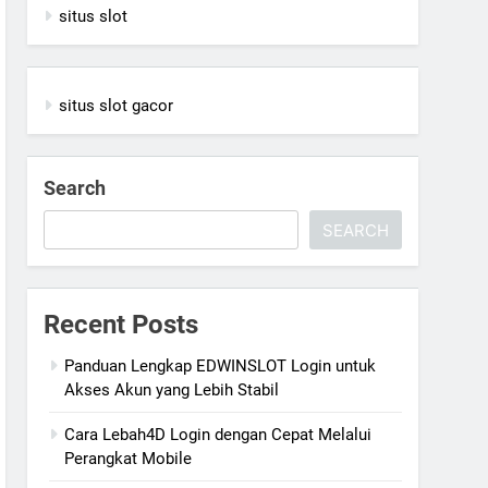
situs slot
situs slot gacor
Search
SEARCH
Recent Posts
Panduan Lengkap EDWINSLOT Login untuk
Akses Akun yang Lebih Stabil
Cara Lebah4D Login dengan Cepat Melalui
Perangkat Mobile