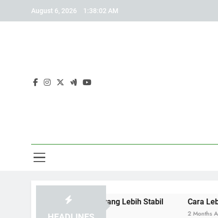
Skip
August 6, 2026
1:38:03 AM
to
content
Cli
Dapatkan L
untuk Akses Akun yang Lebih Stabil
Cara Lebah4D Log
2 Months Ago
HEADLINES