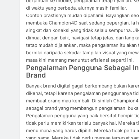
berpindah ke mobile, pengalaman tetap nyaman. Ke
di waktu yang berbeda, alurnya masih familiar.
Contoh praktisnya mudah dipahami. Bayangkan se
membuka Champion4D saat sedang bepergian. Ia h
singkat dan koneksi yang tidak selalu sempurna. Jik
dimuat dengan baik, navigasi tetap jelas, dan lang
tetap mudah dijalankan, maka pengalaman itu akan t
bernilai daripada sekadar tampilan visual yang mew
masa kini memang menuntut efisiensi seperti ini.
Pengalaman Pengguna Sebagai In
Brand
Banyak brand digital gagal berkembang bukan kare
dikenal, tetapi karena pengalaman penggunanya tid
membuat orang mau kembali. Di sinilah Champion4
sebagai brand yang membangun pengalaman, bukan
Pengalaman pengguna yang baik bersifat hampir tid
tidak perlu memikirkan terlalu banyak hal. Mereka 
menu mana yang harus dipilih. Mereka tidak perlu
yang sama. Mereka tidak perlu merasa tersesat saat