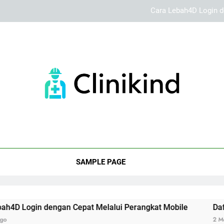
Cara Lebah4D Login d
Daftar Edwinslot Resmi untuk Akses Akun 
Daftar Lebah4D Resmi untuk Pengalaman 
Panduan Lengkap EDWINSLOT Login
Cara Lebah4D Login d
Daftar Edwinslot Resmi untuk Akses Akun 
nikind
ayanan Medis Profesional Di Clinikind.
Daftar Lebah4D Resmi untuk Pengalaman 
SAMPLE PAGE
in dengan Cepat Melalui Perangkat Mobile
Daftar Edwi
2 Months Ago