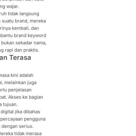
ng wajar.
aruh tidak langsung
 suatu brand, mereka
inya kembali, dan
mbantu brand keyword
 bukan sekadar nama,
 rapi dan praktis.
an Terasa
masa kini adalah
al, melainkan juga
rlu penjelasan
pat. Akses ke bagian
a tujuan.
igital jika dibahas
 kepercayaan pengguna
 dengan serius.
Mereka tidak merasa