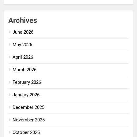
Archives
June 2026
May 2026
April 2026
March 2026
February 2026
January 2026
December 2025
November 2025
October 2025