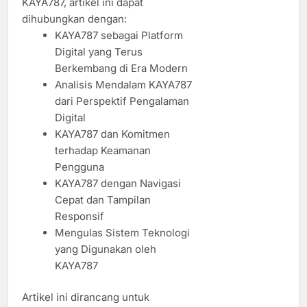
KAYA787, artikel ini dapat
dihubungkan dengan:
KAYA787 sebagai Platform
Digital yang Terus
Berkembang di Era Modern
Analisis Mendalam KAYA787
dari Perspektif Pengalaman
Digital
KAYA787 dan Komitmen
terhadap Keamanan
Pengguna
KAYA787 dengan Navigasi
Cepat dan Tampilan
Responsif
Mengulas Sistem Teknologi
yang Digunakan oleh
KAYA787
Artikel ini dirancang untuk