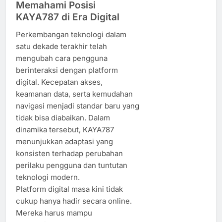
Memahami Posisi
KAYA787 di Era Digital
Perkembangan teknologi dalam
satu dekade terakhir telah
mengubah cara pengguna
berinteraksi dengan platform
digital. Kecepatan akses,
keamanan data, serta kemudahan
navigasi menjadi standar baru yang
tidak bisa diabaikan. Dalam
dinamika tersebut, KAYA787
menunjukkan adaptasi yang
konsisten terhadap perubahan
perilaku pengguna dan tuntutan
teknologi modern.
Platform digital masa kini tidak
cukup hanya hadir secara online.
Mereka harus mampu