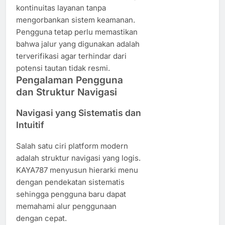
kontinuitas layanan tanpa
mengorbankan sistem keamanan.
Pengguna tetap perlu memastikan
bahwa jalur yang digunakan adalah
terverifikasi agar terhindar dari
potensi tautan tidak resmi.
Pengalaman Pengguna
dan Struktur Navigasi
Navigasi yang Sistematis dan
Intuitif
Salah satu ciri platform modern
adalah struktur navigasi yang logis.
KAYA787 menyusun hierarki menu
dengan pendekatan sistematis
sehingga pengguna baru dapat
memahami alur penggunaan
dengan cepat.