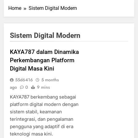
Home
Sistem Digital Modern
Sistem Digital Modern
KAYA787 dalam Dinamika
Perkembangan Platform
Digital Masa Kini
55d6416
5 months
ago
0
9 mins
KAYA787 berkembang sebagai
platform digital modern dengan
sistem stabil, keamanan
terintegrasi, dan pengalaman
pengguna yang adaptif di era
teknologi masa kini.