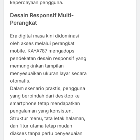
kepercayaan pengguna.
Desain Responsif Multi-
Perangkat
Era digital masa kini didominasi
oleh akses melalui perangkat
mobile. KAYA787 mengadopsi
pendekatan desain responsif yang
memungkinkan tampilan
menyesuaikan ukuran layar secara
otomatis.
Dalam skenario praktis, pengguna
yang berpindah dari desktop ke
smartphone tetap mendapatkan
pengalaman yang konsisten.
Struktur menu, tata letak halaman,
dan fitur utama tetap mudah
diakses tanpa perlu penyesuaian