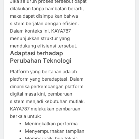
Jika seluruh proses tersebut dapat
dilakukan tanpa hambatan berarti,
maka dapat disimpulkan bahwa
sistem berjalan dengan efisien.
Dalam konteks ini, KAYA787
menunjukkan struktur yang
mendukung efisiensi tersebut.
Adaptasi terhadap
Perubahan Teknologi
Platform yang bertahan adalah
platform yang beradaptasi. Dalam
dinamika perkembangan platform
digital masa kini, pembaruan
sistem menjadi kebutuhan mutlak.
KAYA787 melakukan pembaruan
berkala untuk:
Meningkatkan performa
Menyempurnakan tampilan
Memperbaiki bug teknis