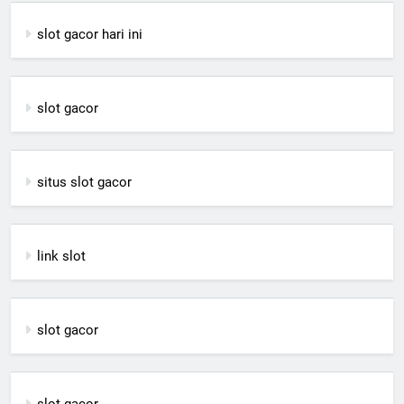
slot gacor hari ini
slot gacor
situs slot gacor
link slot
slot gacor