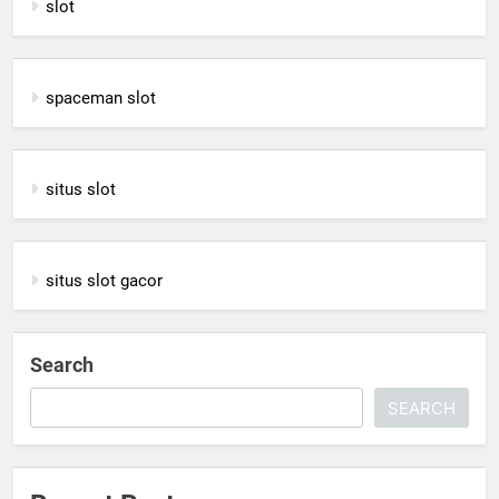
slot
spaceman slot
situs slot
situs slot gacor
Search
SEARCH