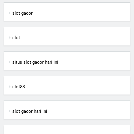
slot gacor
slot
situs slot gacor hari ini
slot88
slot gacor hari ini