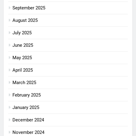
September 2025
August 2025
July 2025
June 2025
May 2025
April 2025
March 2025
February 2025
January 2025
December 2024
November 2024