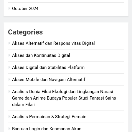
October 2024
Categories
Akses Alternatif dan Responsivitas Digital
Akses dan Kontinuitas Digital
Akses Digital dan Stabilitas Platform
Akses Mobile dan Navigasi Alternatif
Analisis Dunia Fiksi Ekologi dan Lingkungan Narasi
Game dan Anime Budaya Populer Studi Fantasi Sains
dalam Fiksi
Analisis Permainan & Strategi Pemain
Bantuan Login dan Keamanan Akun