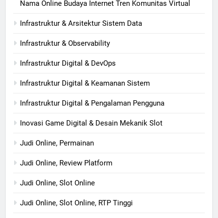
Nama Online Budaya Internet Tren Komunitas Virtual
Infrastruktur & Arsitektur Sistem Data
Infrastruktur & Observability
Infrastruktur Digital & DevOps
Infrastruktur Digital & Keamanan Sistem
Infrastruktur Digital & Pengalaman Pengguna
Inovasi Game Digital & Desain Mekanik Slot
Judi Online, Permainan
Judi Online, Review Platform
Judi Online, Slot Online
Judi Online, Slot Online, RTP Tinggi