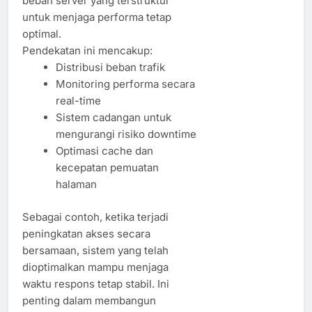
beban server yang terstruktur
untuk menjaga performa tetap
optimal.
Pendekatan ini mencakup:
Distribusi beban trafik
Monitoring performa secara
real-time
Sistem cadangan untuk
mengurangi risiko downtime
Optimasi cache dan
kecepatan pemuatan
halaman
Sebagai contoh, ketika terjadi
peningkatan akses secara
bersamaan, sistem yang telah
dioptimalkan mampu menjaga
waktu respons tetap stabil. Ini
penting dalam membangun