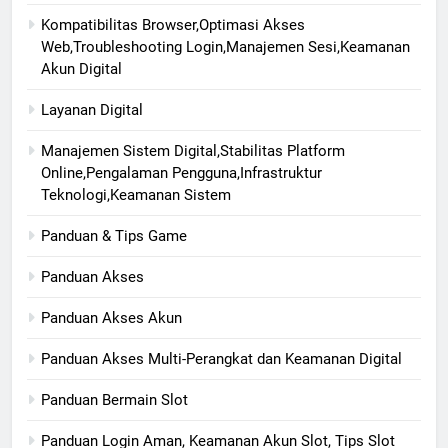
Kompatibilitas Browser,Optimasi Akses
Web,Troubleshooting Login,Manajemen Sesi,Keamanan
Akun Digital
Layanan Digital
Manajemen Sistem Digital,Stabilitas Platform
Online,Pengalaman Pengguna,Infrastruktur
Teknologi,Keamanan Sistem
Panduan & Tips Game
Panduan Akses
Panduan Akses Akun
Panduan Akses Multi-Perangkat dan Keamanan Digital
Panduan Bermain Slot
Panduan Login Aman, Keamanan Akun Slot, Tips Slot