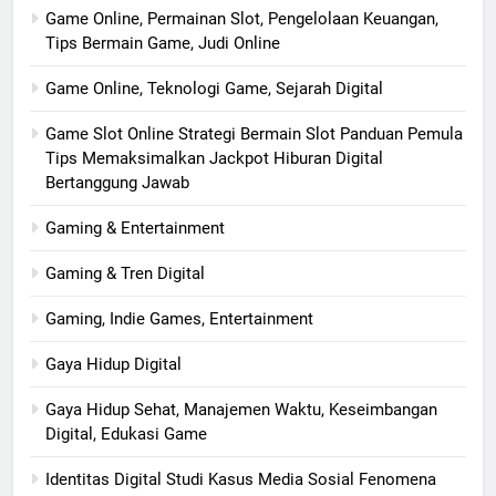
Game Online, Permainan Slot, Pengelolaan Keuangan,
Tips Bermain Game, Judi Online
Game Online, Teknologi Game, Sejarah Digital
Game Slot Online Strategi Bermain Slot Panduan Pemula
Tips Memaksimalkan Jackpot Hiburan Digital
Bertanggung Jawab
Gaming & Entertainment
Gaming & Tren Digital
Gaming, Indie Games, Entertainment
Gaya Hidup Digital
Gaya Hidup Sehat, Manajemen Waktu, Keseimbangan
Digital, Edukasi Game
Identitas Digital Studi Kasus Media Sosial Fenomena