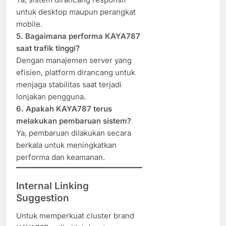
untuk desktop maupun perangkat
mobile.
5. Bagaimana performa KAYA787
saat trafik tinggi?
Dengan manajemen server yang
efisien, platform dirancang untuk
menjaga stabilitas saat terjadi
lonjakan pengguna.
6. Apakah KAYA787 terus
melakukan pembaruan sistem?
Ya, pembaruan dilakukan secara
berkala untuk meningkatkan
performa dan keamanan.
Internal Linking
Suggestion
Untuk memperkuat cluster brand