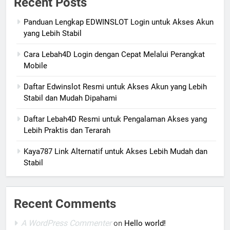
Recent Posts
Panduan Lengkap EDWINSLOT Login untuk Akses Akun
yang Lebih Stabil
Cara Lebah4D Login dengan Cepat Melalui Perangkat
Mobile
Daftar Edwinslot Resmi untuk Akses Akun yang Lebih
Stabil dan Mudah Dipahami
Daftar Lebah4D Resmi untuk Pengalaman Akses yang
Lebih Praktis dan Terarah
Kaya787 Link Alternatif untuk Akses Lebih Mudah dan
Stabil
Recent Comments
A WordPress Commenter
on
Hello world!