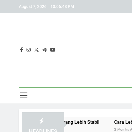
Skip
August 7, 2026
10:06:49 PM
to
content
Cli
Dapatkan L
uk Akses Akun yang Lebih Stabil
Cara Lebah4D Login 
2 Months Ago
HEADLINES