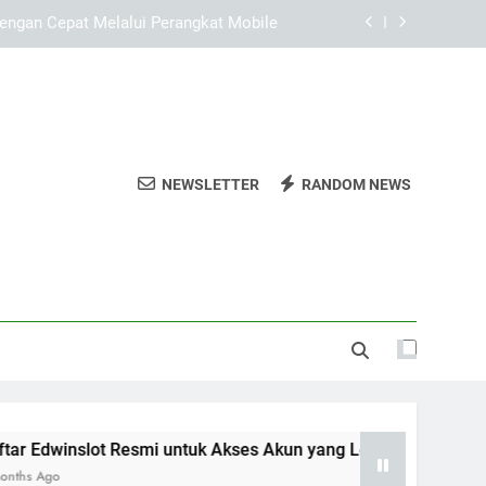
engan Cepat Melalui Perangkat Mobile
yang Lebih Stabil dan Mudah Dipahami
Akses yang Lebih Praktis dan Terarah
 untuk Akses Akun yang Lebih Stabil
NEWSLETTER
RANDOM NEWS
engan Cepat Melalui Perangkat Mobile
yang Lebih Stabil dan Mudah Dipahami
Akses yang Lebih Praktis dan Terarah
ot Resmi untuk Akses Akun yang Lebih Stabil dan Mudah Dipa