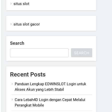
situs slot
situs slot gacor
Search
SEARCH
Recent Posts
Panduan Lengkap EDWINSLOT Login untuk
Akses Akun yang Lebih Stabil
Cara Lebah4D Login dengan Cepat Melalui
Perangkat Mobile