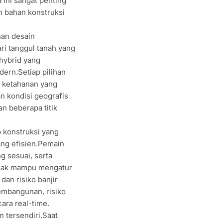
 ini sangat penting
 bahan konstruksi
han desain
ri tanggul tanah yang
 hybrid yang
ern.Setiap pilihan
at ketahanan yang
 kondisi geografis
an beberapa titik
p konstruksi yang
ng efisien.Pemain
g sesuai, serta
tidak mampu mengatur
an risiko banjir
embangunan, risiko
ara real-time.
tersendiri.Saat