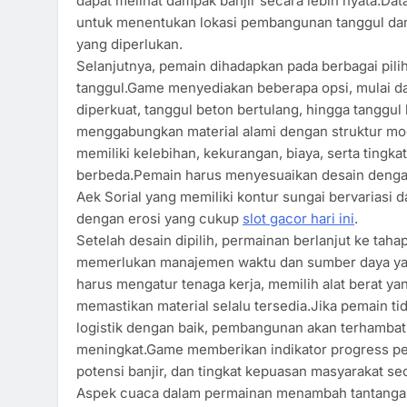
dapat melihat dampak banjir secara lebih nyata.Data
untuk menentukan lokasi pembangunan tanggul dan
yang diperlukan.
Selanjutnya, pemain dihadapkan pada berbagai pili
tanggul.Game menyediakan beberapa opsi, mulai da
diperkuat, tanggul beton bertulang, hingga tanggul
menggabungkan material alami dengan struktur mod
memiliki kelebihan, kekurangan, biaya, serta tingk
berbeda.Pemain harus menyesuaikan desain dengan
Aek Sorial yang memiliki kontur sungai bervariasi d
dengan erosi yang cukup
slot gacor hari ini
.
Setelah desain dipilih, permainan berlanjut ke taha
memerlukan manajemen waktu dan sumber daya ya
harus mengatur tenaga kerja, memilih alat berat yan
memastikan material selalu tersedia.Jika pemain 
logistik dengan baik, pembangunan akan terhambat d
meningkat.Game memberikan indikator progress p
potensi banjir, dan tingkat kepuasan masyarakat sec
Aspek cuaca dalam permainan menambah tantangan 