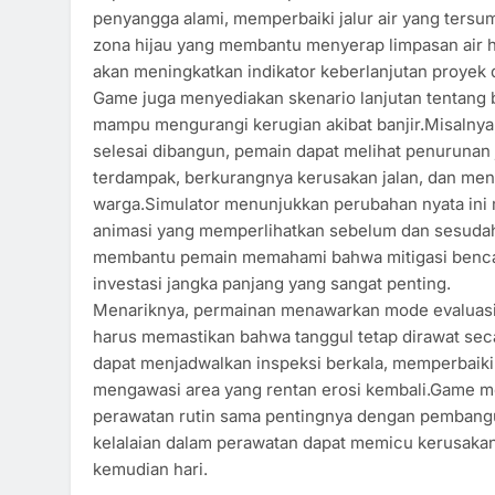
penyangga alami, memperbaiki jalur air yang ters
zona hijau yang membantu menyerap limpasan air h
akan meningkatkan indikator keberlanjutan proyek 
Game juga menyediakan skenario lanjutan tentang
mampu mengurangi kerugian akibat banjir.Misalnya,
selesai dibangun, pemain dapat melihat penurunan
terdampak, berkurangnya kerusakan jalan, dan men
warga.Simulator menunjukkan perubahan nyata ini m
animasi yang memperlihatkan sebelum dan sesuda
membantu pemain memahami bahwa mitigasi benc
investasi jangka panjang yang sangat penting.
Menariknya, permainan menawarkan mode evaluasi
harus memastikan bahwa tanggul tetap dirawat sec
dapat menjadwalkan inspeksi berkala, memperbaiki r
mengawasi area yang rentan erosi kembali.Game 
perawatan rutin sama pentingnya dengan pembang
kelalaian dalam perawatan dapat memicu kerusakan 
kemudian hari.