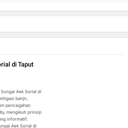
ial di Taput
Sungai Aek Sorial di
tigasi banjir,
lam pencegahan
y, mengikuti prinsip
g informatif.
gai Aek Sorial di