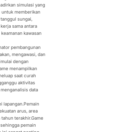
adirkan simulasi yang
ng untuk memberikan
anggul sungai,
 kerja sama antara
mi keamanan kawasan
inator pembangunan
nakan, mengawasi, dan
imulai dengan
.Game menampilkan
meluap saat curah
ganggu aktivitas
 menganalisis data
ei lapangan.Pemain
ekuatan arus, area
a tahun terakhir.Game
r sehingga pemain