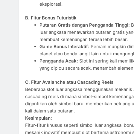
eksplorasi.
B. Fitur Bonus Futuristik
Putaran Gratis dengan Pengganda Tinggi:
B
luar angkasa menawarkan putaran gratis yang
membuat kemenangan terasa lebih besar.
Game Bonus Interaktif:
Pemain mungkin dimi
planet atau benda langit lain untuk mengung
Pengganda Acak:
Slot ini sering kali memili
yang dipicu secara acak, menambah elemen 
C. Fitur Avalanche atau Cascading Reels
Beberapa slot luar angkasa menggunakan mekanik 
cascading reels di mana simbol-simbol kemenang
digantikan oleh simbol baru, memberikan peluang 
kali dalam satu putaran.
Kesimpulan:
Fitur-fitur khusus seperti simbol luar angkasa, bonu
mekanik inovatif membuat slot bertema astronomi 