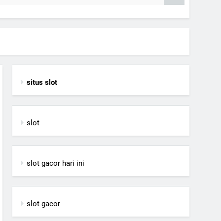
situs slot
slot
slot gacor hari ini
slot gacor