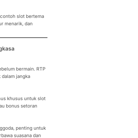
 contoh slot bertema
ur menarik, dan
ngkasa
sebelum bermain. RTP
k dalam jangka
us khusus untuk slot
tau bonus setoran
ggoda, penting untuk
rbawa suasana dan