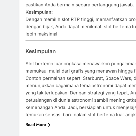
pastikan Anda bermain secara bertanggung jawab.
Kesimpulan:
Dengan memilih slot RTP tinggi, memanfaatkan pr
dengan bijak, Anda dapat menikmati slot bertema l
lebih maksimal.
Kesimpulan
Slot bertema luar angkasa menawarkan pengalama
memukau, mulai dari grafis yang menawan hingga fit
Contoh permainan seperti Starburst, Space Wars, 
menunjukkan bagaimana tema astronomi dapat men
yang tak terlupakan. Dengan strategi yang tepat, A
petualangan di dunia astronomi sambil meningkatk
kemenangan Anda. Jadi, bersiaplah untuk menjelaja
temukan sensasi baru dalam slot bertema luar angk
Read More