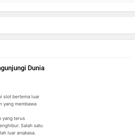
gunjungi Dunia
i slot bertema luar
nan yang membawa
o yang terus
nghibur. Salah satu
ah luar angkasa.