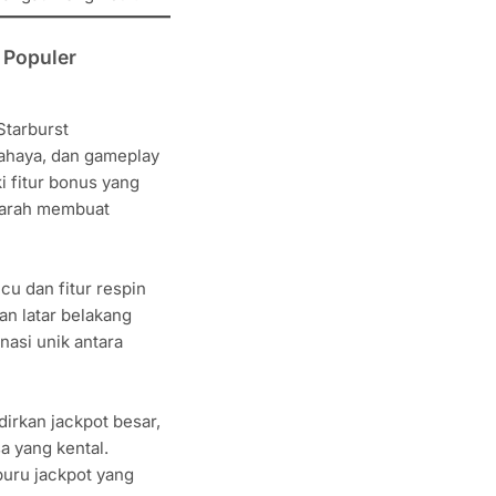
 Populer
Starburst
cahaya, dan gameplay
 fitur bonus yang
 arah membuat
cu dan fitur respin
n latar belakang
asi unik antara
irkan jackpot besar,
a yang kental.
buru jackpot yang