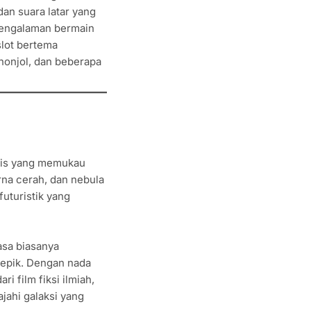
an suara latar yang
pengalaman bermain
slot bertema
enonjol, dan beberapa
afis yang memukau
rna cerah, dan nebula
futuristik yang
asa biasanya
 epik. Dengan nada
i film fiksi ilmiah,
ahi galaksi yang