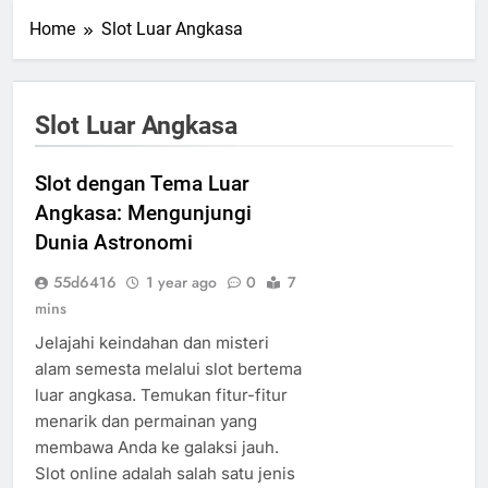
Home
Slot Luar Angkasa
Slot Luar Angkasa
Slot dengan Tema Luar
Angkasa: Mengunjungi
Dunia Astronomi
55d6416
1 year ago
0
7
mins
Jelajahi keindahan dan misteri
alam semesta melalui slot bertema
luar angkasa. Temukan fitur-fitur
menarik dan permainan yang
membawa Anda ke galaksi jauh.
Slot online adalah salah satu jenis