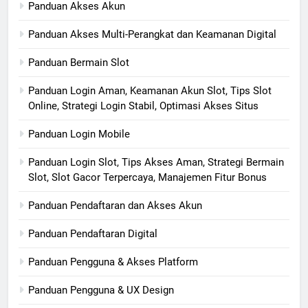
Panduan Akses Akun
Panduan Akses Multi-Perangkat dan Keamanan Digital
Panduan Bermain Slot
Panduan Login Aman, Keamanan Akun Slot, Tips Slot
Online, Strategi Login Stabil, Optimasi Akses Situs
Panduan Login Mobile
Panduan Login Slot, Tips Akses Aman, Strategi Bermain
Slot, Slot Gacor Terpercaya, Manajemen Fitur Bonus
Panduan Pendaftaran dan Akses Akun
Panduan Pendaftaran Digital
Panduan Pengguna & Akses Platform
Panduan Pengguna & UX Design