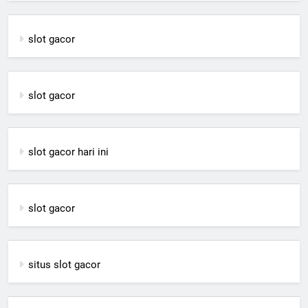
slot gacor
slot gacor
slot gacor hari ini
slot gacor
situs slot gacor