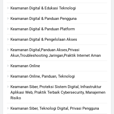
Keamanan Digital & Edukasi Teknologi
Keamanan Digital & Panduan Pengguna
Keamanan Digital & Panduan Platform
Keamanan Digital & Pengelolaan Akses
Keamanan Digital,Panduan Akses,Privasi
Akun,Troubleshooting Jaringan,Praktik Internet Aman
Keamanan Online
Keamanan Online, Panduan, Teknologi
Keamanan Siber, Proteksi Sistem Digital, Infrastruktur
Aplikasi Web, Praktik Terbaik Cybersecurity, Manajemen
Risiko
Keamanan Siber, Teknologi Digital, Privasi Pengguna