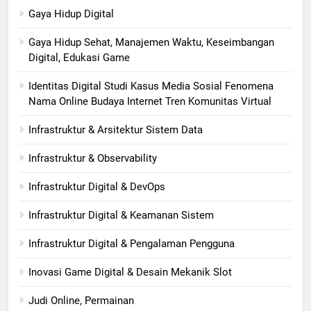
Gaya Hidup Digital
Gaya Hidup Sehat, Manajemen Waktu, Keseimbangan
Digital, Edukasi Game
Identitas Digital Studi Kasus Media Sosial Fenomena
Nama Online Budaya Internet Tren Komunitas Virtual
Infrastruktur & Arsitektur Sistem Data
Infrastruktur & Observability
Infrastruktur Digital & DevOps
Infrastruktur Digital & Keamanan Sistem
Infrastruktur Digital & Pengalaman Pengguna
Inovasi Game Digital & Desain Mekanik Slot
Judi Online, Permainan