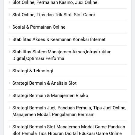
Slot Online, Permainan Kasino, Judi Online
Slot Online, Tips dan Trik Slot, Slot Gacor
Sosial & Permainan Online
Stabilitas Akses & Keamanan Koneksi Internet
Stabilitas Sistem,Manajemen Akses,Infrastruktur
Digital,Optimasi Performa
Strategi & Teknologi
Strategi Bermain & Analisis Slot
Strategi Bermain & Manajemen Risiko
Strategi Bermain Judi, Panduan Pemula, Tips Judi Online,
Manajemen Modal, Pengalaman Bermain
Strategi Bermain Slot Manajemen Modal Game Panduan
Slot Pemula Tips Hiburan Digital Edukasi Game Online