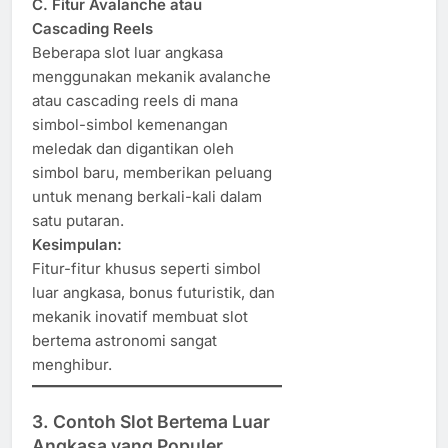
C. Fitur Avalanche atau
Cascading Reels
Beberapa slot luar angkasa
menggunakan mekanik avalanche
atau cascading reels di mana
simbol-simbol kemenangan
meledak dan digantikan oleh
simbol baru, memberikan peluang
untuk menang berkali-kali dalam
satu putaran.
Kesimpulan:
Fitur-fitur khusus seperti simbol
luar angkasa, bonus futuristik, dan
mekanik inovatif membuat slot
bertema astronomi sangat
menghibur.
3. Contoh Slot Bertema Luar
Angkasa yang Populer