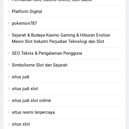
Platform Digital
pokemon787
Sejarah & Budaya Kasino Gaming & Hiburan Evolusi
Mesin Slot Industri Perjudian Teknologi dan Slot
SEO Teknis & Pengalaman Pengguna
Simbolisme Slot dan Sejarah
situs judi
situs judi slot
situs judi slot online
situs resmi terpercaya
situs slot