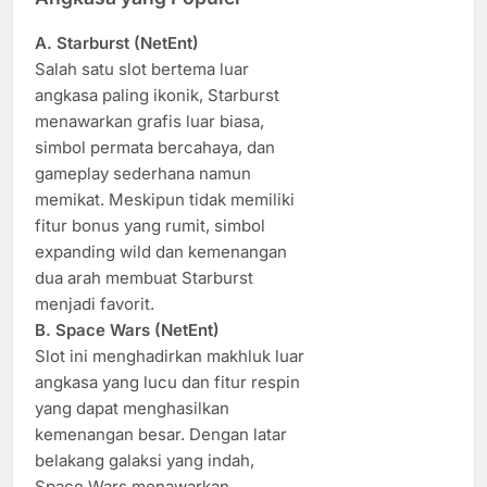
A. Starburst (NetEnt)
Salah satu slot bertema luar
angkasa paling ikonik, Starburst
menawarkan grafis luar biasa,
simbol permata bercahaya, dan
gameplay sederhana namun
memikat. Meskipun tidak memiliki
fitur bonus yang rumit, simbol
expanding wild dan kemenangan
dua arah membuat Starburst
menjadi favorit.
B. Space Wars (NetEnt)
Slot ini menghadirkan makhluk luar
angkasa yang lucu dan fitur respin
yang dapat menghasilkan
kemenangan besar. Dengan latar
belakang galaksi yang indah,
Space Wars menawarkan