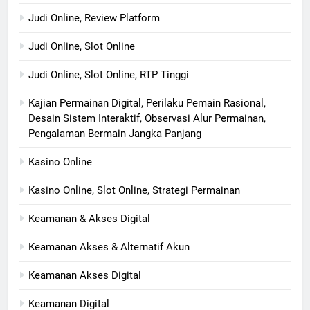
Judi Online, Review Platform
Judi Online, Slot Online
Judi Online, Slot Online, RTP Tinggi
Kajian Permainan Digital, Perilaku Pemain Rasional,
Desain Sistem Interaktif, Observasi Alur Permainan,
Pengalaman Bermain Jangka Panjang
Kasino Online
Kasino Online, Slot Online, Strategi Permainan
Keamanan & Akses Digital
Keamanan Akses & Alternatif Akun
Keamanan Akses Digital
Keamanan Digital