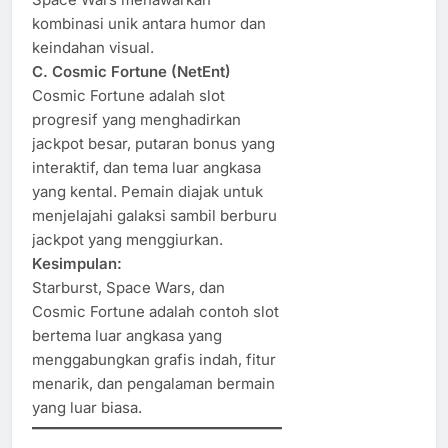
kombinasi unik antara humor dan
keindahan visual.
C. Cosmic Fortune (NetEnt)
Cosmic Fortune adalah slot
progresif yang menghadirkan
jackpot besar, putaran bonus yang
interaktif, dan tema luar angkasa
yang kental. Pemain diajak untuk
menjelajahi galaksi sambil berburu
jackpot yang menggiurkan.
Kesimpulan:
Starburst, Space Wars, dan
Cosmic Fortune adalah contoh slot
bertema luar angkasa yang
menggabungkan grafis indah, fitur
menarik, dan pengalaman bermain
yang luar biasa.