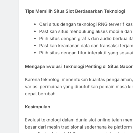
Tips Memilih Situs Slot Berdasarkan Teknologi
Cari situs dengan teknologi RNG terverifikasi
Pastikan situs mendukung akses mobile dan
Pilih situs dengan grafis dan audio berkualita
Pastikan keamanan data dan transaksi terjam
Pilih situs dengan fitur interaktif yang sesua
Mengapa Evolusi Teknologi Penting di Situs Gacor 
Karena teknologi menentukan kualitas pengalaman
variasi permainan yang dibutuhkan pemain masa kini
cepat berubah.
Kesimpulan
Evolusi teknologi dalam dunia slot online telah 
besar dari mesin tradisional sederhana ke platform