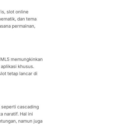
s, slot online
nematik, dan tema
uasana permainan,
 HTML5 memungkinkan
 aplikasi khusus.
ot tetap lancar di
seperti cascading
 naratif. Hal ini
ntungan, namun juga