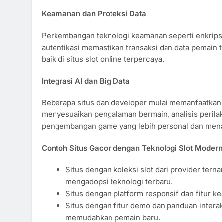
Keamanan dan Proteksi Data
Perkembangan teknologi keamanan seperti enkrips
autentikasi memastikan transaksi dan data pemain 
baik di situs slot online terpercaya.
Integrasi AI dan Big Data
Beberapa situs dan developer mulai memanfaatkan 
menyesuaikan pengalaman bermain, analisis perila
pengembangan game yang lebih personal dan mena
Contoh Situs Gacor dengan Teknologi Slot Moder
Situs dengan koleksi slot dari provider tern
mengadopsi teknologi terbaru.
Situs dengan platform responsif dan fitur k
Situs dengan fitur demo dan panduan interak
memudahkan pemain baru.