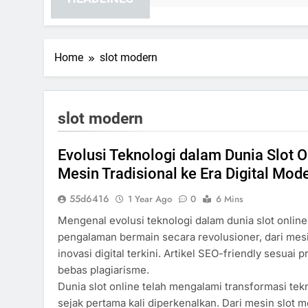
Home
slot modern
slot modern
Evolusi Teknologi dalam Dunia Slot On
Mesin Tradisional ke Era Digital Mod
55d6416
1 Year Ago
0
6 Mins
Mengenal evolusi teknologi dalam dunia slot onli
pengalaman bermain secara revolusioner, dari mesi
inovasi digital terkini. Artikel SEO-friendly sesuai 
bebas plagiarisme.
Dunia slot online telah mengalami transformasi tekn
sejak pertama kali diperkenalkan. Dari mesin slot 