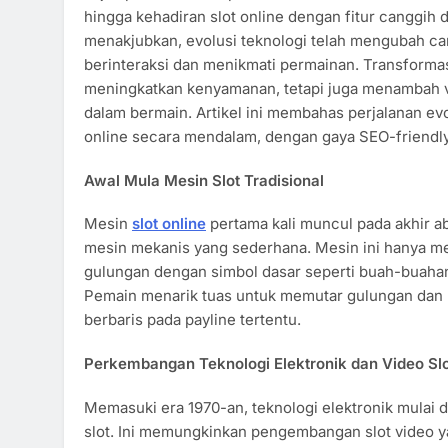
hingga kehadiran slot online dengan fitur canggih d
menakjubkan, evolusi teknologi telah mengubah ca
berinteraksi dan menikmati permainan. Transformasi
meningkatkan kenyamanan, tetapi juga menambah va
dalam bermain. Artikel ini membahas perjalanan evo
online secara mendalam, dengan gaya SEO-friendly
Awal Mula Mesin Slot Tradisional
Mesin
slot online
pertama kali muncul pada akhir a
mesin mekanis yang sederhana. Mesin ini hanya me
gulungan dengan simbol dasar seperti buah-buahan
Pemain menarik tuas untuk memutar gulungan dan 
berbaris pada payline tertentu.
Perkembangan Teknologi Elektronik dan Video Sl
Memasuki era 1970-an, teknologi elektronik mulai 
slot. Ini memungkinkan pengembangan slot video