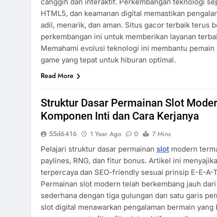
canggih dan interaktif. Perkembangan teknologi sep
HTML5, dan keamanan digital memastikan pengalam
adil, menarik, dan aman. Situs gacor terbaik terus 
perkembangan ini untuk memberikan layanan terbai
Memahami evolusi teknologi ini membantu pemain 
game yang tepat untuk hiburan optimal.
Read More
Struktur Dasar Permainan Slot Mod
Komponen Inti dan Cara Kerjanya
55d6416
1 Year Ago
0
7 Mins
Pelajari struktur dasar permainan
slot
modern termas
paylines, RNG, dan fitur bonus. Artikel ini menyajik
terpercaya dan SEO-friendly sesuai prinsip E-E-A-T
Permainan slot modern telah berkembang jauh dari 
sederhana dengan tiga gulungan dan satu garis pem
slot digital menawarkan pengalaman bermain yang 