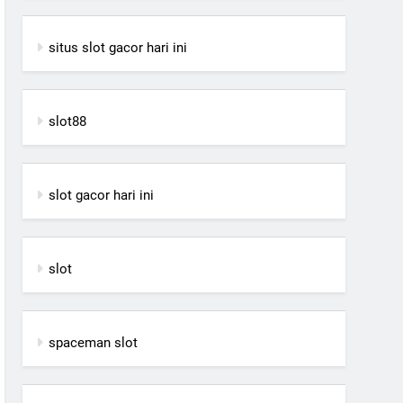
situs slot gacor hari ini
slot88
slot gacor hari ini
slot
spaceman slot