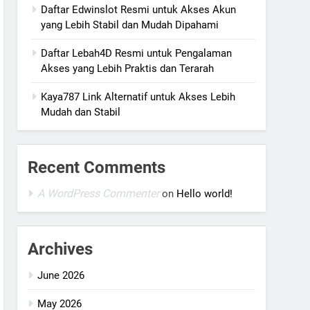
Daftar Edwinslot Resmi untuk Akses Akun
yang Lebih Stabil dan Mudah Dipahami
Daftar Lebah4D Resmi untuk Pengalaman
Akses yang Lebih Praktis dan Terarah
Kaya787 Link Alternatif untuk Akses Lebih
Mudah dan Stabil
Recent Comments
A WordPress Commenter
on
Hello world!
Archives
June 2026
May 2026