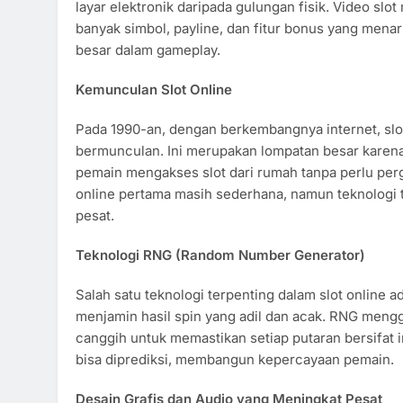
layar elektronik daripada gulungan fisik. Video slo
banyak simbol, payline, dan fitur bonus yang mena
besar dalam gameplay.
Kemunculan Slot Online
Pada 1990-an, dengan berkembangnya internet, slot
bermunculan. Ini merupakan lompatan besar kare
pemain mengakses slot dari rumah tanpa perlu pergi 
online pertama masih sederhana, namun teknologi
pesat.
Teknologi RNG (Random Number Generator)
Salah satu teknologi terpenting dalam slot online 
menjamin hasil spin yang adil dan acak. RNG meng
canggih untuk memastikan setiap putaran bersifat 
bisa diprediksi, membangun kepercayaan pemain.
Desain Grafis dan Audio yang Meningkat Pesat