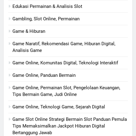
Edukasi Permainan & Analisis Slot
Gambling, Slot Online, Permainan
Game & Hiburan
Game Naratif, Rekomendasi Game, Hiburan Digital,
Analisis Game
Game Online, Komunitas Digital, Teknologi Interaktif
Game Online, Panduan Bermain
Game Online, Permainan Slot, Pengelolaan Keuangan,
Tips Bermain Game, Judi Online
Game Online, Teknologi Game, Sejarah Digital
Game Slot Online Strategi Bermain Slot Panduan Pemula
Tips Memaksimalkan Jackpot Hiburan Digital
Bertanggung Jawab