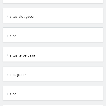
situs slot gacor
slot
situs terpercaya
slot gacor
slot