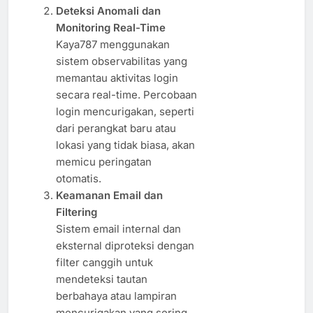
Deteksi Anomali dan
Monitoring Real-Time
Kaya787 menggunakan
sistem observabilitas yang
memantau aktivitas login
secara real-time. Percobaan
login mencurigakan, seperti
dari perangkat baru atau
lokasi yang tidak biasa, akan
memicu peringatan
otomatis.
Keamanan Email dan
Filtering
Sistem email internal dan
eksternal diproteksi dengan
filter canggih untuk
mendeteksi tautan
berbahaya atau lampiran
mencurigakan yang sering