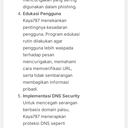
digunakan dalam phishing.
Edukasi Pengguna
Kaya787 menekankan
pentingnya kesadaran
pengguna. Program edukasi
rutin dilakukan agar
pengguna lebih waspada
terhadap pesan
mencurigakan, memahami
cara memverifikasi URL,
serta tidak sembarangan
membagikan informasi
pribadi.
Implementasi DNS Security
Untuk mencegah serangan
berbasis domain palsu,
Kaya787 menerapkan
proteksi DNS seperti