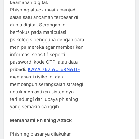
keamanan digital.
Phishing attack masih menjadi
salah satu ancaman terbesar di
dunia digital. Serangan ini
berfokus pada manipulasi
psikologis pengguna dengan cara
menipu mereka agar memberikan
informasi sensitif seperti
password, kode OTP, atau data
pribadi.
KAYA 787 ALTERNATIF
memahami risiko ini dan
membangun serangkaian strategi
untuk memastikan sistemnya
terlindungi dari upaya phishing
yang semakin canggih.
Memahami Phishing Attack
Phishing biasanya dilakukan