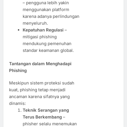
– pengguna lebih yakin
menggunakan platform
karena adanya perlindungan
menyeluruh.
Kepatuhan Regulasi
–
mitigasi phishing
mendukung pemenuhan
standar keamanan global.
Tantangan dalam Menghadapi
Phishing
Meskipun sistem proteksi sudah
kuat, phishing tetap menjadi
ancaman karena sifatnya yang
dinamis:
Teknik Serangan yang
Terus Berkembang
–
phisher selalu menemukan