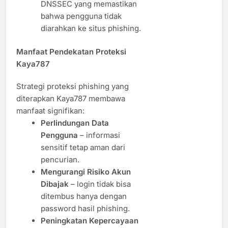
DNSSEC yang memastikan
bahwa pengguna tidak
diarahkan ke situs phishing.
Manfaat Pendekatan Proteksi
Kaya787
Strategi proteksi phishing yang
diterapkan Kaya787 membawa
manfaat signifikan:
Perlindungan Data
Pengguna
– informasi
sensitif tetap aman dari
pencurian.
Mengurangi Risiko Akun
Dibajak
– login tidak bisa
ditembus hanya dengan
password hasil phishing.
Peningkatan Kepercayaan