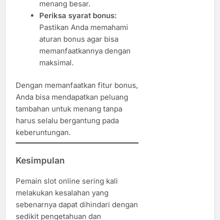
menang besar.
Periksa syarat bonus:
Pastikan Anda memahami
aturan bonus agar bisa
memanfaatkannya dengan
maksimal.
Dengan memanfaatkan fitur bonus,
Anda bisa mendapatkan peluang
tambahan untuk menang tanpa
harus selalu bergantung pada
keberuntungan.
Kesimpulan
Pemain slot online sering kali
melakukan kesalahan yang
sebenarnya dapat dihindari dengan
sedikit pengetahuan dan