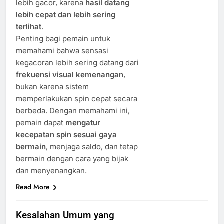
lebih gacor, karena
hasil datang
lebih cepat dan lebih sering
terlihat
.
Penting bagi pemain untuk
memahami bahwa sensasi
kegacoran lebih sering datang dari
frekuensi visual kemenangan
,
bukan karena sistem
memperlakukan spin cepat secara
berbeda. Dengan memahami ini,
pemain dapat
mengatur
kecepatan spin sesuai gaya
bermain
, menjaga saldo, dan tetap
bermain dengan cara yang bijak
dan menyenangkan.
Read More
Kesalahan Umum yang