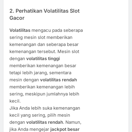
2.
Perhatikan Volatilitas Slot
Gacor
Volatilitas
mengacu pada seberapa
sering mesin slot memberikan
kemenangan dan seberapa besar
kemenangan tersebut. Mesin slot
dengan
volatilitas tinggi
memberikan kemenangan besar
tetapi lebih jarang, sementara
mesin dengan
volatilitas rendah
memberikan kemenangan lebih
sering, meskipun jumlahnya lebih
kecil.
Jika Anda lebih suka kemenangan
kecil yang sering, pilih mesin
dengan
volatilitas rendah
. Namun,
jika Anda mengejar
jackpot besar