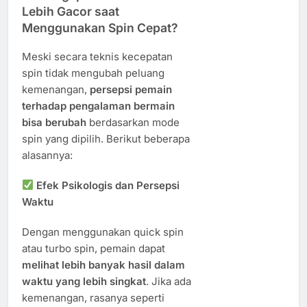
Lebih Gacor saat
Menggunakan Spin Cepat?
Meski secara teknis kecepatan
spin tidak mengubah peluang
kemenangan,
persepsi pemain
terhadap pengalaman bermain
bisa berubah
berdasarkan mode
spin yang dipilih. Berikut beberapa
alasannya:
Efek Psikologis dan Persepsi
Waktu
Dengan menggunakan quick spin
atau turbo spin, pemain dapat
melihat lebih banyak hasil dalam
waktu yang lebih singkat
. Jika ada
kemenangan, rasanya seperti