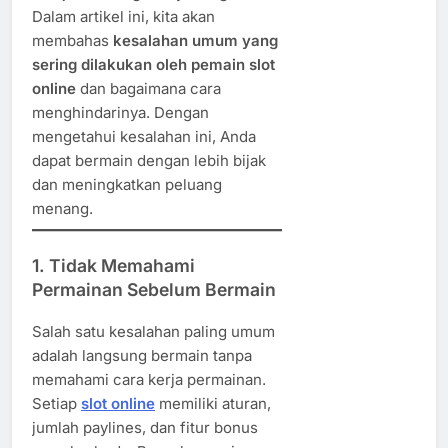
Dalam artikel ini, kita akan
membahas
kesalahan umum yang
sering dilakukan oleh pemain slot
online
dan bagaimana cara
menghindarinya. Dengan
mengetahui kesalahan ini, Anda
dapat bermain dengan lebih bijak
dan meningkatkan peluang
menang.
1. Tidak Memahami
Permainan Sebelum Bermain
Salah satu kesalahan paling umum
adalah langsung bermain tanpa
memahami cara kerja permainan.
Setiap
slot online
memiliki aturan,
jumlah paylines, dan fitur bonus