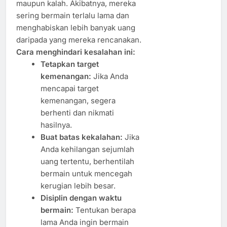
maupun kalah. Akibatnya, mereka
sering bermain terlalu lama dan
menghabiskan lebih banyak uang
daripada yang mereka rencanakan.
Cara menghindari kesalahan ini:
Tetapkan target
kemenangan:
Jika Anda
mencapai target
kemenangan, segera
berhenti dan nikmati
hasilnya.
Buat batas kekalahan:
Jika
Anda kehilangan sejumlah
uang tertentu, berhentilah
bermain untuk mencegah
kerugian lebih besar.
Disiplin dengan waktu
bermain:
Tentukan berapa
lama Anda ingin bermain