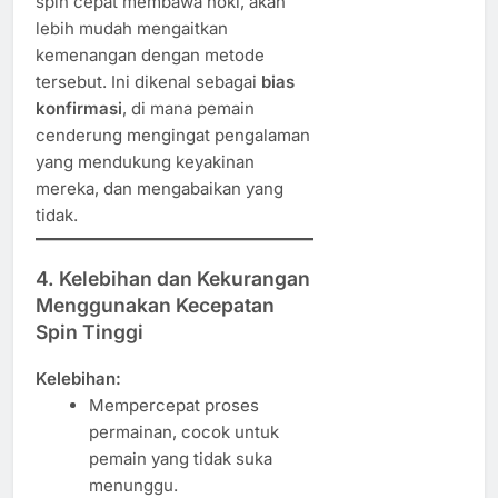
spin cepat membawa hoki, akan
lebih mudah mengaitkan
kemenangan dengan metode
tersebut. Ini dikenal sebagai
bias
konfirmasi
, di mana pemain
cenderung mengingat pengalaman
yang mendukung keyakinan
mereka, dan mengabaikan yang
tidak.
4. Kelebihan dan Kekurangan
Menggunakan Kecepatan
Spin Tinggi
Kelebihan:
Mempercepat proses
permainan, cocok untuk
pemain yang tidak suka
menunggu.