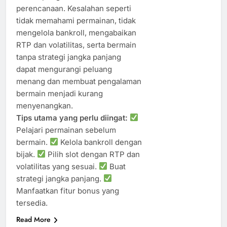
perencanaan. Kesalahan seperti
tidak memahami permainan, tidak
mengelola bankroll, mengabaikan
RTP dan volatilitas, serta bermain
tanpa strategi jangka panjang
dapat mengurangi peluang
menang dan membuat pengalaman
bermain menjadi kurang
menyenangkan.
Tips utama yang perlu diingat:
Pelajari permainan sebelum
bermain.
Kelola bankroll dengan
bijak.
Pilih slot dengan RTP dan
volatilitas yang sesuai.
Buat
strategi jangka panjang.
Manfaatkan fitur bonus yang
tersedia.
Read More