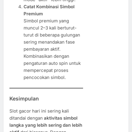
Catat Kombinasi Simbol
Premium
Simbol premium yang
muncul 2–3 kali berturut-
turut di beberapa gulungan
sering menandakan fase
pembayaran aktif.
Kombinasikan dengan
pengaturan auto spin untuk
mempercepat proses
pencocokan simbol.
Kesimpulan
Slot gacor hari ini sering kali
ditandai dengan
aktivitas simbol
langka yang lebih sering dan lebih