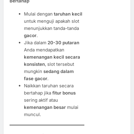
Bertahap
Mulai dengan
taruhan kecil
untuk menguji apakah slot
menunjukkan tanda-tanda
gacor
.
Jika dalam
20-30 putaran
Anda mendapatkan
kemenangan kecil secara
konsisten
, slot tersebut
mungkin
sedang dalam
fase gacor
.
Naikkan taruhan secara
bertahap jika
fitur bonus
sering aktif atau
kemenangan besar
mulai
muncul.