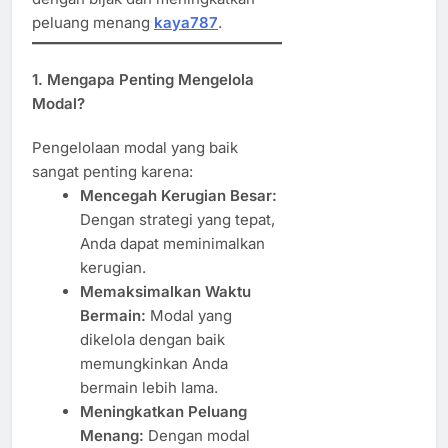
peluang menang
kaya787
.
1.
Mengapa Penting Mengelola
Modal?
Pengelolaan modal yang baik
sangat penting karena:
Mencegah Kerugian Besar:
Dengan strategi yang tepat,
Anda dapat meminimalkan
kerugian.
Memaksimalkan Waktu
Bermain:
Modal yang
dikelola dengan baik
memungkinkan Anda
bermain lebih lama.
Meningkatkan Peluang
Menang:
Dengan modal