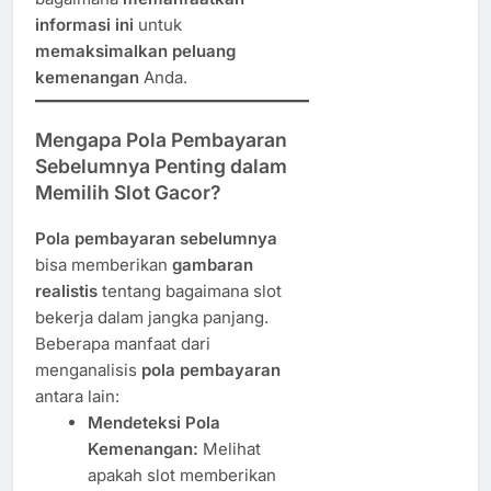
informasi ini
untuk
memaksimalkan peluang
kemenangan
Anda.
Mengapa Pola Pembayaran
Sebelumnya Penting dalam
Memilih Slot Gacor?
Pola pembayaran sebelumnya
bisa memberikan
gambaran
realistis
tentang bagaimana slot
bekerja dalam jangka panjang.
Beberapa manfaat dari
menganalisis
pola pembayaran
antara lain:
Mendeteksi Pola
Kemenangan:
Melihat
apakah slot memberikan