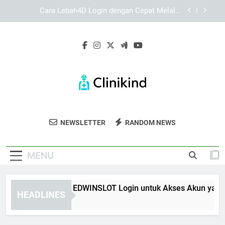
Skip
Daftar Edwinslot Resmi untuk Akses Akun yang
to
Lebih Stabil dan Mudah Dipahami
content
Daftar Lebah4D Resmi untuk Pengalaman Akses
yang Lebih Praktis dan Terarah
Panduan Lengkap EDWINSLOT Login untuk Akses
Akun yang Lebih Stabil
Cara Lebah4D Login dengan Cepat Melalui
Perangkat Mobile
Daftar Edwinslot Resmi untuk Akses Akun yang
Lebih Stabil dan Mudah Dipahami
Clinikind
Dapatkan Layanan Medis Profesional Di
Daftar Lebah4D Resmi untuk Pengalaman Akses
NEWSLETTER
RANDOM NEWS
yang Lebih Praktis dan Terarah
Clinikind.
MENU
nduan Lengkap EDWINSLOT Login untuk Akses Akun yang Lebi
HEADLINES
onth Ago