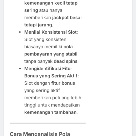
kemenangan kecil tetapi
sering
atau hanya
memberikan
jackpot besar
tetapi jarang
.
Menilai Konsistensi Slot:
Slot yang konsisten
biasanya memiliki
pola
pembayaran yang stabil
tanpa banyak
dead spins
.
Mengidentifikasi Fitur
Bonus yang Sering Aktif:
Slot dengan
fitur bonus
yang sering aktif
memberikan peluang lebih
tinggi untuk mendapatkan
kemenangan tambahan
.
Cara Menganalisis Pola