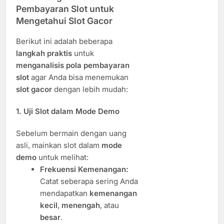
Pembayaran Slot untuk
Mengetahui Slot Gacor
Berikut ini adalah beberapa
langkah praktis
untuk
menganalisis pola pembayaran
slot
agar Anda bisa menemukan
slot gacor
dengan lebih mudah:
1.
Uji Slot dalam Mode Demo
Sebelum bermain dengan uang
asli, mainkan slot dalam
mode
demo
untuk melihat:
Frekuensi Kemenangan:
Catat seberapa sering Anda
mendapatkan
kemenangan
kecil
,
menengah
, atau
besar
.