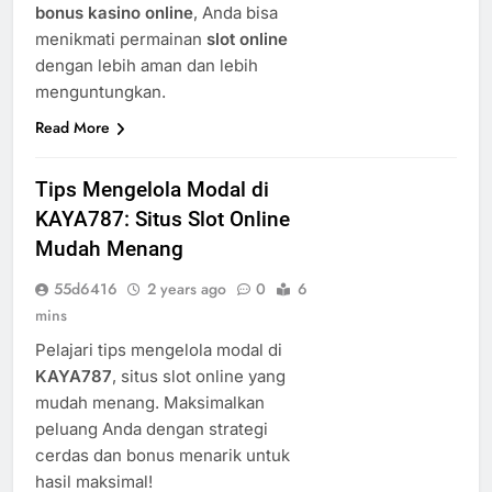
bonus kasino online
, Anda bisa
menikmati permainan
slot online
dengan lebih aman dan lebih
menguntungkan.
Read More
Tips Mengelola Modal di
KAYA787: Situs Slot Online
Mudah Menang
55d6416
2 years ago
0
6
mins
Pelajari tips mengelola modal di
KAYA787
, situs slot online yang
mudah menang. Maksimalkan
peluang Anda dengan strategi
cerdas dan bonus menarik untuk
hasil maksimal!