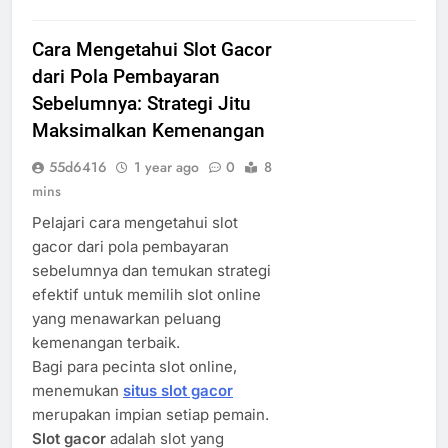
Cara Mengetahui Slot Gacor
dari Pola Pembayaran
Sebelumnya: Strategi Jitu
Maksimalkan Kemenangan
55d6416
1 year ago
0
8
mins
Pelajari cara mengetahui slot
gacor dari pola pembayaran
sebelumnya dan temukan strategi
efektif untuk memilih slot online
yang menawarkan peluang
kemenangan terbaik.
Bagi para pecinta slot online,
menemukan
situs slot gacor
merupakan impian setiap pemain.
Slot gacor
adalah slot yang