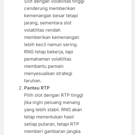
Slot dengan volatilitas tinggi
cenderung memberikan
kemenangan besar tetapi
jarang, sementara slot
volatilitas rendah
memberikan kemenangan
lebih kecil namun sering.
RNG tetap bekerja, tapi
pemahaman volatilitas
membantu pemain
menyesuaikan strategi
taruhan.
Pantau RTP
Pilih slot dengan RTP tinggi
jika ingin peluang menang
yang lebih stabil. RNG akan
tetap menentukan hasil
setiap putaran, tetapi RTP
memberi gambaran jangka