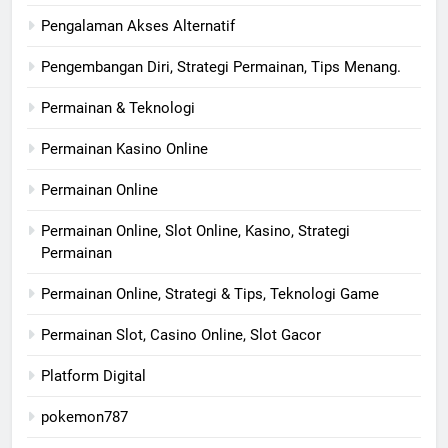
Pengalaman Akses Alternatif
Pengembangan Diri, Strategi Permainan, Tips Menang.
Permainan & Teknologi
Permainan Kasino Online
Permainan Online
Permainan Online, Slot Online, Kasino, Strategi
Permainan
Permainan Online, Strategi & Tips, Teknologi Game
Permainan Slot, Casino Online, Slot Gacor
Platform Digital
pokemon787