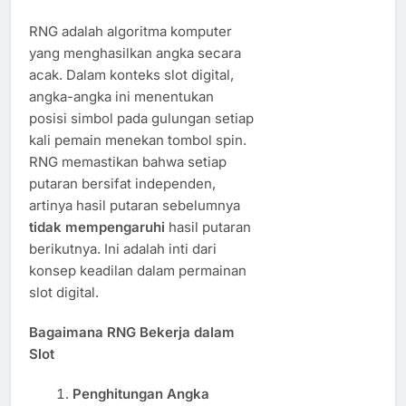
RNG adalah algoritma komputer
yang menghasilkan angka secara
acak. Dalam konteks slot digital,
angka-angka ini menentukan
posisi simbol pada gulungan setiap
kali pemain menekan tombol spin.
RNG memastikan bahwa setiap
putaran bersifat independen,
artinya hasil putaran sebelumnya
tidak mempengaruhi
hasil putaran
berikutnya. Ini adalah inti dari
konsep keadilan dalam permainan
slot digital.
Bagaimana RNG Bekerja dalam
Slot
Penghitungan Angka