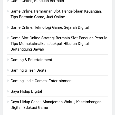
Game Online, Panduan Bermain
Game Online, Permainan Slot, Pengelolaan Keuangan,
Tips Bermain Game, Judi Online
Game Online, Teknologi Game, Sejarah Digital
Game Slot Online Strategi Bermain Slot Panduan Pemula
Tips Memaksimalkan Jackpot Hiburan Digital
Bertanggung Jawab
Gaming & Entertainment
Gaming & Tren Digital
Gaming, Indie Games, Entertainment
Gaya Hidup Digital
Gaya Hidup Sehat, Manajemen Waktu, Keseimbangan
Digital, Edukasi Game