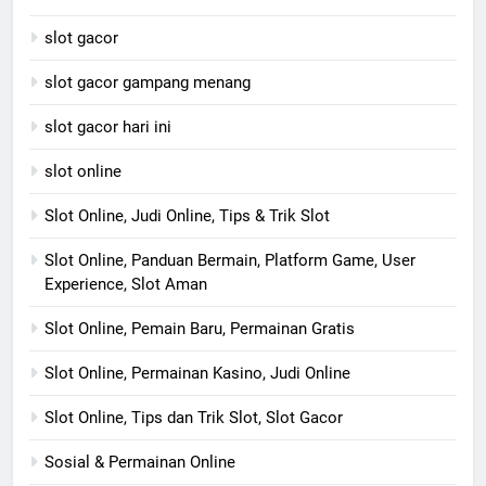
slot gacor
slot gacor gampang menang
slot gacor hari ini
slot online
Slot Online, Judi Online, Tips & Trik Slot
Slot Online, Panduan Bermain, Platform Game, User
Experience, Slot Aman
Slot Online, Pemain Baru, Permainan Gratis
Slot Online, Permainan Kasino, Judi Online
Slot Online, Tips dan Trik Slot, Slot Gacor
Sosial & Permainan Online