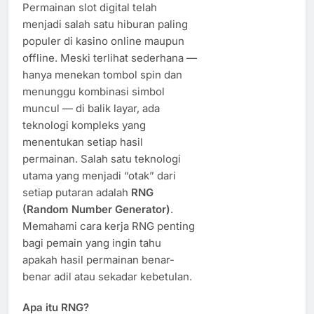
Permainan slot digital telah
menjadi salah satu hiburan paling
populer di kasino online maupun
offline. Meski terlihat sederhana —
hanya menekan tombol spin dan
menunggu kombinasi simbol
muncul — di balik layar, ada
teknologi kompleks yang
menentukan setiap hasil
permainan. Salah satu teknologi
utama yang menjadi “otak” dari
setiap putaran adalah
RNG
(Random Number Generator)
.
Memahami cara kerja RNG penting
bagi pemain yang ingin tahu
apakah hasil permainan benar-
benar adil atau sekadar kebetulan.
Apa itu RNG?