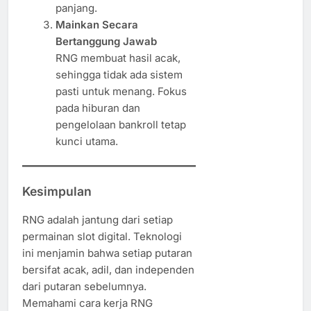
panjang.
Mainkan Secara
Bertanggung Jawab
RNG membuat hasil acak,
sehingga tidak ada sistem
pasti untuk menang. Fokus
pada hiburan dan
pengelolaan bankroll tetap
kunci utama.
Kesimpulan
RNG adalah jantung dari setiap
permainan slot digital. Teknologi
ini menjamin bahwa setiap putaran
bersifat acak, adil, dan independen
dari putaran sebelumnya.
Memahami cara kerja RNG