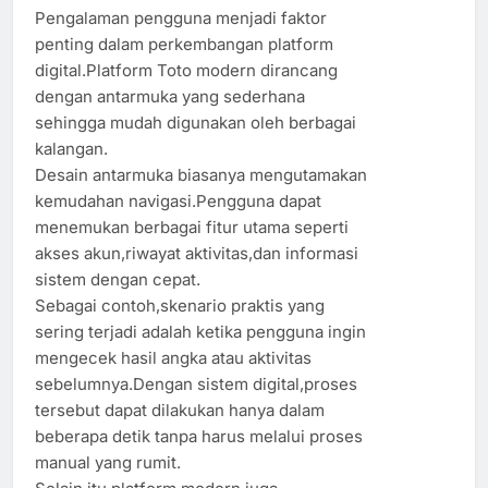
Pengalaman pengguna menjadi faktor
penting dalam perkembangan platform
digital.Platform Toto modern dirancang
dengan antarmuka yang sederhana
sehingga mudah digunakan oleh berbagai
kalangan.
Desain antarmuka biasanya mengutamakan
kemudahan navigasi.Pengguna dapat
menemukan berbagai fitur utama seperti
akses akun,riwayat aktivitas,dan informasi
sistem dengan cepat.
Sebagai contoh,skenario praktis yang
sering terjadi adalah ketika pengguna ingin
mengecek hasil angka atau aktivitas
sebelumnya.Dengan sistem digital,proses
tersebut dapat dilakukan hanya dalam
beberapa detik tanpa harus melalui proses
manual yang rumit.