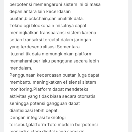
berpotensi memengaruhi sistem ini di masa
depan antara lain kecerdasan
buatan,blockchain,dan analitik data.
Teknologi blockchain misalnya dapat
meningkatkan transparansi sistem karena
setiap transaksi tercatat dalam jaringan
yang terdesentralisasi.Sementara
itu,analitik data memungkinkan platform
memahami perilaku pengguna secara lebih
mendalam.
Penggunaan kecerdasan buatan juga dapat
membantu meningkatkan efisiensi sistem
monitoring.Platform dapat mendeteksi
aktivitas yang tidak biasa secara otomatis
sehingga potensi gangguan dapat
diantisipasi lebih cepat.
Dengan integrasi teknologi
tersebut,platform Toto modern berpotensi
menjadi sistem digital yang semakin