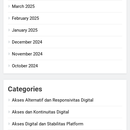
March 2025
February 2025
January 2025
December 2024
November 2024
October 2024
Categories
Akses Alternatif dan Responsivitas Digital
Akses dan Kontinuitas Digital
Akses Digital dan Stabilitas Platform