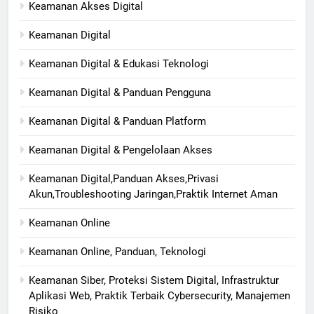
Keamanan Akses Digital
Keamanan Digital
Keamanan Digital & Edukasi Teknologi
Keamanan Digital & Panduan Pengguna
Keamanan Digital & Panduan Platform
Keamanan Digital & Pengelolaan Akses
Keamanan Digital,Panduan Akses,Privasi
Akun,Troubleshooting Jaringan,Praktik Internet Aman
Keamanan Online
Keamanan Online, Panduan, Teknologi
Keamanan Siber, Proteksi Sistem Digital, Infrastruktur
Aplikasi Web, Praktik Terbaik Cybersecurity, Manajemen
Risiko