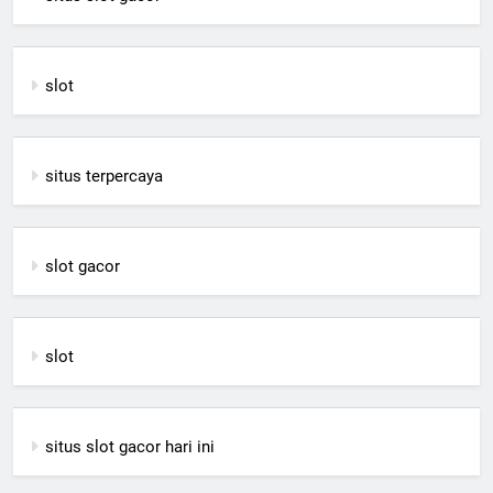
slot
situs terpercaya
slot gacor
slot
situs slot gacor hari ini