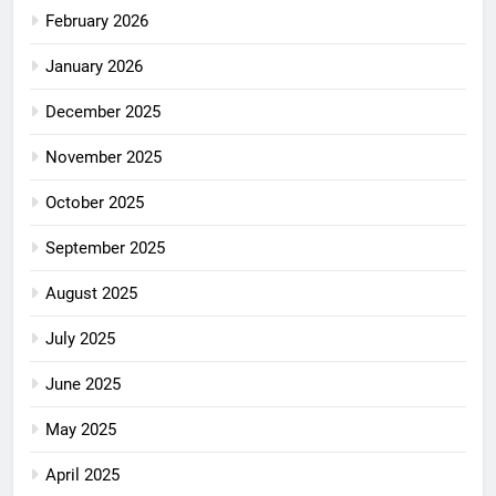
February 2026
January 2026
December 2025
November 2025
October 2025
September 2025
August 2025
July 2025
June 2025
May 2025
April 2025