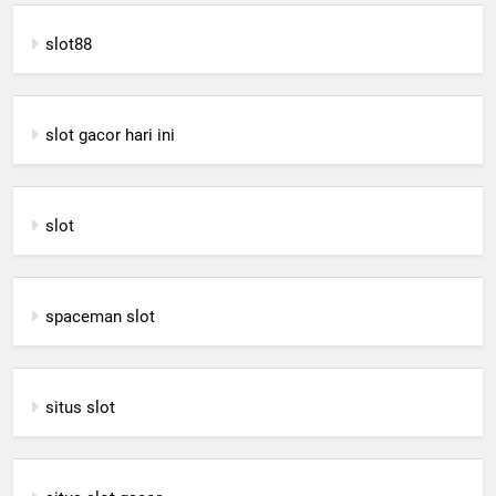
slot88
slot gacor hari ini
slot
spaceman slot
situs slot