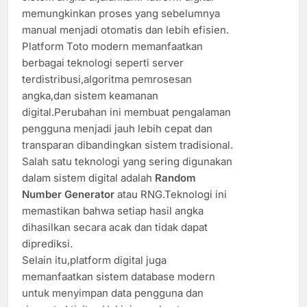
memungkinkan proses yang sebelumnya
manual menjadi otomatis dan lebih efisien.
Platform Toto modern memanfaatkan
berbagai teknologi seperti server
terdistribusi,algoritma pemrosesan
angka,dan sistem keamanan
digital.Perubahan ini membuat pengalaman
pengguna menjadi jauh lebih cepat dan
transparan dibandingkan sistem tradisional.
Salah satu teknologi yang sering digunakan
dalam sistem digital adalah
Random
Number Generator
atau RNG.Teknologi ini
memastikan bahwa setiap hasil angka
dihasilkan secara acak dan tidak dapat
diprediksi.
Selain itu,platform digital juga
memanfaatkan sistem database modern
untuk menyimpan data pengguna dan