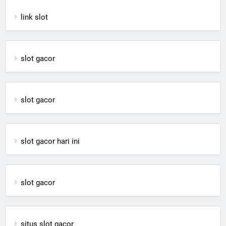
link slot
slot gacor
slot gacor
slot gacor hari ini
slot gacor
situs slot gacor