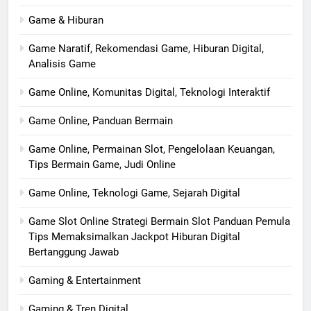
Game & Hiburan
Game Naratif, Rekomendasi Game, Hiburan Digital,
Analisis Game
Game Online, Komunitas Digital, Teknologi Interaktif
Game Online, Panduan Bermain
Game Online, Permainan Slot, Pengelolaan Keuangan,
Tips Bermain Game, Judi Online
Game Online, Teknologi Game, Sejarah Digital
Game Slot Online Strategi Bermain Slot Panduan Pemula
Tips Memaksimalkan Jackpot Hiburan Digital
Bertanggung Jawab
Gaming & Entertainment
Gaming & Tren Digital