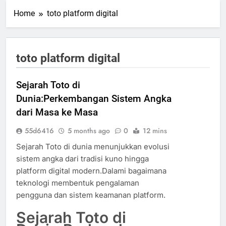
Home
toto platform digital
toto platform digital
Sejarah Toto di
Dunia:Perkembangan Sistem Angka
dari Masa ke Masa
55d6416
5 months ago
0
12 mins
Sejarah Toto di dunia menunjukkan evolusi
sistem angka dari tradisi kuno hingga
platform digital modern.Dalami bagaimana
teknologi membentuk pengalaman
pengguna dan sistem keamanan platform.
Sejarah Toto di