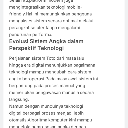
Selain itu,platform modern juga
mengintegrasikan teknologi mobile-
friendly.Hal ini memungkinkan pengguna
mengakses sistem secara optimal melalui
perangkat seluler tanpa mengalami
penurunan performa.
Evolusi Sistem Angka dalam
Perspektif Teknologi
Perjalanan sistem Toto dari masa lalu
hingga era digital menunjukkan bagaimana
teknologi mampu mengubah cara sistem
angka beroperasi.Pada masa awal,sistem ini
bergantung pada proses manual yang
memerlukan pengawasan manusia secara
langsung.
Namun dengan munculnya teknologi
digital,berbagai proses menjadi lebih
otomatis.Algoritma komputer kini mampu
mengelola pemrosesan angka dengan