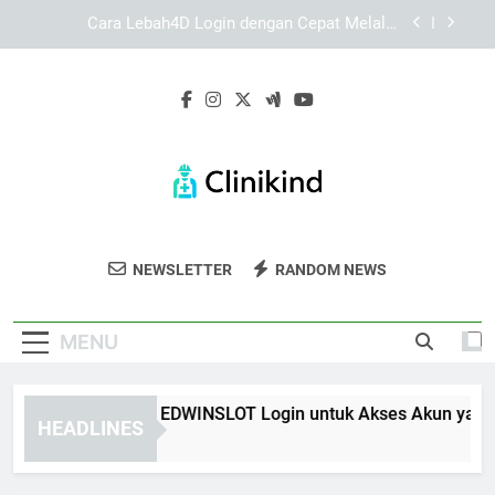
Skip
Daftar Edwinslot Resmi untuk Akses Akun yang
to
Lebih Stabil dan Mudah Dipahami
content
Daftar Lebah4D Resmi untuk Pengalaman Akses
yang Lebih Praktis dan Terarah
Panduan Lengkap EDWINSLOT Login untuk Akses
Akun yang Lebih Stabil
Cara Lebah4D Login dengan Cepat Melalui
Perangkat Mobile
Daftar Edwinslot Resmi untuk Akses Akun yang
Lebih Stabil dan Mudah Dipahami
Clinikind
Dapatkan Layanan Medis Profesional Di
Daftar Lebah4D Resmi untuk Pengalaman Akses
NEWSLETTER
RANDOM NEWS
yang Lebih Praktis dan Terarah
Clinikind.
MENU
anduan Lengkap EDWINSLOT Login untuk Akses Akun yang Leb
HEADLINES
 Month Ago