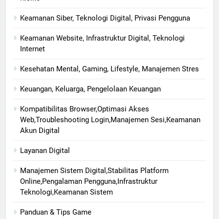
Keamanan Siber, Teknologi Digital, Privasi Pengguna
Keamanan Website, Infrastruktur Digital, Teknologi
Internet
Kesehatan Mental, Gaming, Lifestyle, Manajemen Stres
Keuangan, Keluarga, Pengelolaan Keuangan
Kompatibilitas Browser,Optimasi Akses
Web,Troubleshooting Login,Manajemen Sesi,Keamanan
Akun Digital
Layanan Digital
Manajemen Sistem Digital,Stabilitas Platform
Online,Pengalaman Pengguna,Infrastruktur
Teknologi,Keamanan Sistem
Panduan & Tips Game