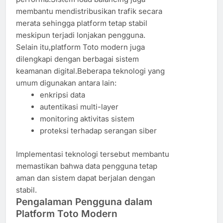
membantu mendistribusikan trafik secara
merata sehingga platform tetap stabil
meskipun terjadi lonjakan pengguna.
Selain itu,platform Toto modern juga
dilengkapi dengan berbagai sistem
keamanan digital.Beberapa teknologi yang
umum digunakan antara lain:
enkripsi data
autentikasi multi-layer
monitoring aktivitas sistem
proteksi terhadap serangan siber
Implementasi teknologi tersebut membantu
memastikan bahwa data pengguna tetap
aman dan sistem dapat berjalan dengan
stabil.
Pengalaman Pengguna dalam
Platform Toto Modern