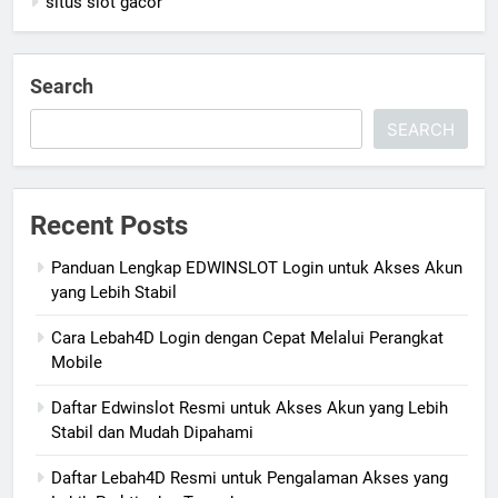
situs slot gacor
Search
SEARCH
Recent Posts
Panduan Lengkap EDWINSLOT Login untuk Akses Akun
yang Lebih Stabil
Cara Lebah4D Login dengan Cepat Melalui Perangkat
Mobile
Daftar Edwinslot Resmi untuk Akses Akun yang Lebih
Stabil dan Mudah Dipahami
Daftar Lebah4D Resmi untuk Pengalaman Akses yang