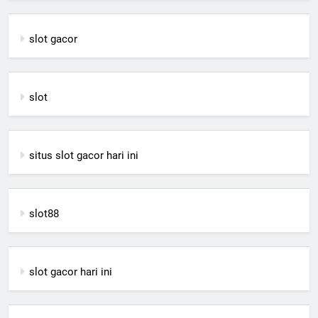
slot gacor
slot
situs slot gacor hari ini
slot88
slot gacor hari ini