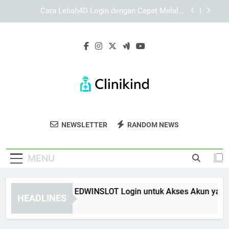
Skip
Daftar Edwinslot Resmi untuk Akses Akun yang
to
Lebih Stabil dan Mudah Dipahami
content
Daftar Lebah4D Resmi untuk Pengalaman Akses
yang Lebih Praktis dan Terarah
Panduan Lengkap EDWINSLOT Login untuk Akses
Akun yang Lebih Stabil
Cara Lebah4D Login dengan Cepat Melalui
Perangkat Mobile
Daftar Edwinslot Resmi untuk Akses Akun yang
Lebih Stabil dan Mudah Dipahami
Clinikind
Dapatkan Layanan Medis Profesional Di
Daftar Lebah4D Resmi untuk Pengalaman Akses
NEWSLETTER
RANDOM NEWS
yang Lebih Praktis dan Terarah
Clinikind.
MENU
nduan Lengkap EDWINSLOT Login untuk Akses Akun yang Lebi
HEADLINES
Month Ago