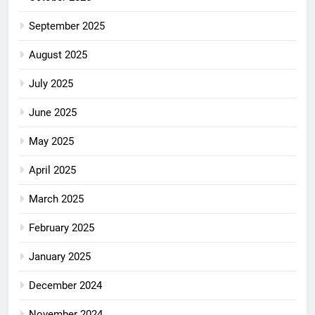
September 2025
August 2025
July 2025
June 2025
May 2025
April 2025
March 2025
February 2025
January 2025
December 2024
November 2024