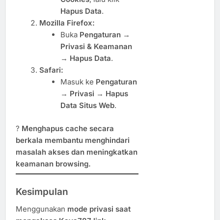
Hapus Data
.
Mozilla Firefox:
Buka
Pengaturan
→
Privasi & Keamanan
→
Hapus Data
.
Safari:
Masuk ke
Pengaturan
→
Privasi
→
Hapus
Data Situs Web
.
?
Menghapus cache secara
berkala membantu menghindari
masalah akses dan meningkatkan
keamanan browsing.
Kesimpulan
Menggunakan
mode privasi saat