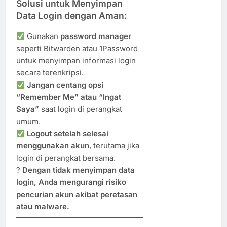
Solusi untuk Menyimpan
Data Login dengan Aman:
Gunakan
password manager
seperti Bitwarden atau 1Password
untuk menyimpan informasi login
secara terenkripsi.
Jangan centang opsi
“Remember Me” atau “Ingat
Saya”
saat login di perangkat
umum.
Logout setelah selesai
menggunakan akun
, terutama jika
login di perangkat bersama.
?
Dengan tidak menyimpan data
login, Anda mengurangi risiko
pencurian akun akibat peretasan
atau malware.