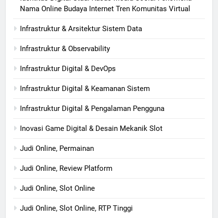
Nama Online Budaya Internet Tren Komunitas Virtual
Infrastruktur & Arsitektur Sistem Data
Infrastruktur & Observability
Infrastruktur Digital & DevOps
Infrastruktur Digital & Keamanan Sistem
Infrastruktur Digital & Pengalaman Pengguna
Inovasi Game Digital & Desain Mekanik Slot
Judi Online, Permainan
Judi Online, Review Platform
Judi Online, Slot Online
Judi Online, Slot Online, RTP Tinggi