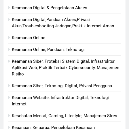
Keamanan Digital & Pengelolaan Akses
Keamanan Digital,Panduan Akses,Privasi
Akun,Troubleshooting Jaringan,Praktik Internet Aman
Keamanan Online
Keamanan Online, Panduan, Teknologi
Keamanan Siber, Proteksi Sistem Digital, Infrastruktur
Aplikasi Web, Praktik Terbaik Cybersecurity, Manajemen
Risiko
Keamanan Siber, Teknologi Digital, Privasi Pengguna
Keamanan Website, Infrastruktur Digital, Teknologi
Internet
Kesehatan Mental, Gaming, Lifestyle, Manajemen Stres
Keuangan, Keluarga, Pengelolaan Keuangan