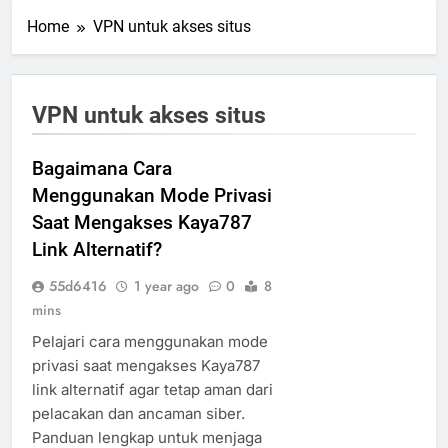
Home
VPN untuk akses situs
VPN untuk akses situs
Bagaimana Cara
Menggunakan Mode Privasi
Saat Mengakses Kaya787
Link Alternatif?
55d6416
1 year ago
0
8
mins
Pelajari cara menggunakan mode
privasi saat mengakses Kaya787
link alternatif agar tetap aman dari
pelacakan dan ancaman siber.
Panduan lengkap untuk menjaga