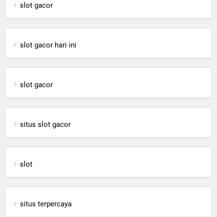
slot gacor
slot gacor hari ini
slot gacor
situs slot gacor
slot
situs terpercaya