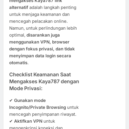
mengakses Kaya787 link
alternatif
adalah langkah penting
untuk menjaga keamanan dan
mencegah pelacakan online.
Namun, untuk perlindungan lebih
optimal,
disarankan juga
menggunakan VPN, browser
dengan fokus privasi, dan tidak
menyimpan data login secara
otomatis
.
Checklist Keamanan Saat
Mengakses Kaya787 dengan
Mode Privasi:
✔
Gunakan mode
Incognito/Private Browsing
untuk
mencegah penyimpanan riwayat.
✔
Aktifkan VPN
untuk
mengenkripsi koneksi dan