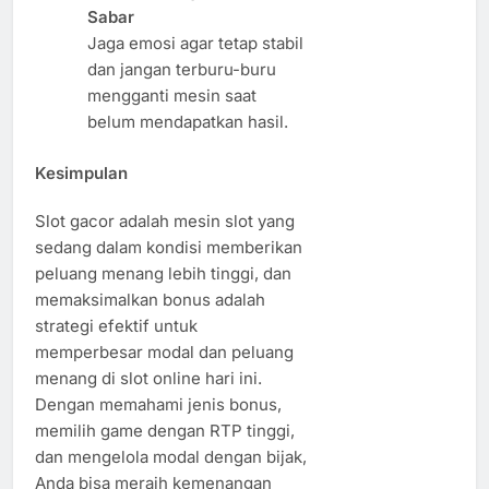
Sabar
Jaga emosi agar tetap stabil
dan jangan terburu-buru
mengganti mesin saat
belum mendapatkan hasil.
Kesimpulan
Slot gacor adalah mesin slot yang
sedang dalam kondisi memberikan
peluang menang lebih tinggi, dan
memaksimalkan bonus adalah
strategi efektif untuk
memperbesar modal dan peluang
menang di slot online hari ini.
Dengan memahami jenis bonus,
memilih game dengan RTP tinggi,
dan mengelola modal dengan bijak,
Anda bisa meraih kemenangan