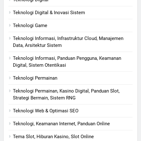
Teknologi Digital & Inovasi Sistem
Teknologi Game
Teknologi Informasi, Infrastruktur Cloud, Manajemen
Data, Arsitektur Sistem
Teknologi Informasi, Panduan Pengguna, Keamanan
Digital, Sistem Otentikasi
Teknologi Permainan
Teknologi Permainan, Kasino Digital, Panduan Slot,
Strategi Bermain, Sistem RNG
Teknologi Web & Optimasi SEO
Teknologi, Keamanan Internet, Panduan Online
Tema Slot, Hiburan Kasino, Slot Online