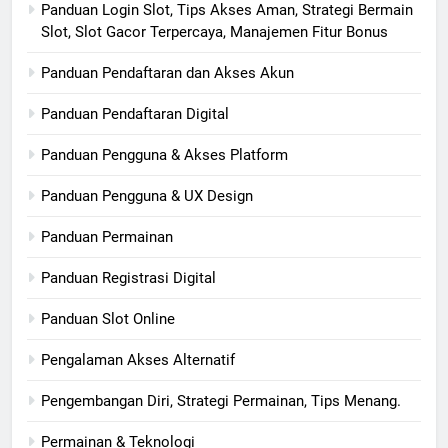
Panduan Login Slot, Tips Akses Aman, Strategi Bermain
Slot, Slot Gacor Terpercaya, Manajemen Fitur Bonus
Panduan Pendaftaran dan Akses Akun
Panduan Pendaftaran Digital
Panduan Pengguna & Akses Platform
Panduan Pengguna & UX Design
Panduan Permainan
Panduan Registrasi Digital
Panduan Slot Online
Pengalaman Akses Alternatif
Pengembangan Diri, Strategi Permainan, Tips Menang.
Permainan & Teknologi