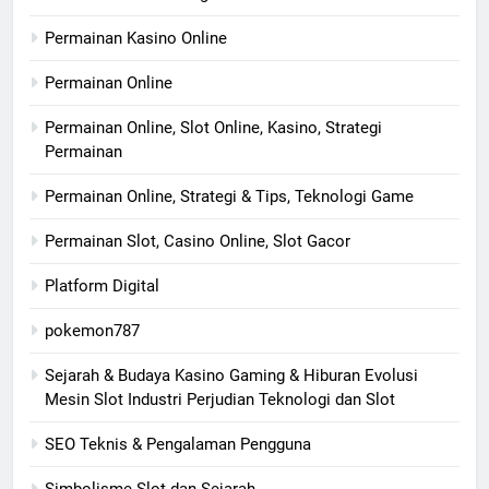
Permainan Kasino Online
Permainan Online
Permainan Online, Slot Online, Kasino, Strategi
Permainan
Permainan Online, Strategi & Tips, Teknologi Game
Permainan Slot, Casino Online, Slot Gacor
Platform Digital
pokemon787
Sejarah & Budaya Kasino Gaming & Hiburan Evolusi
Mesin Slot Industri Perjudian Teknologi dan Slot
SEO Teknis & Pengalaman Pengguna
Simbolisme Slot dan Sejarah