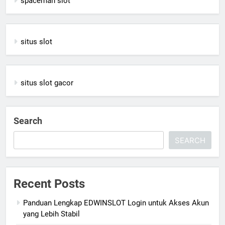
spaceman slot
situs slot
situs slot gacor
Search
SEARCH
Recent Posts
Panduan Lengkap EDWINSLOT Login untuk Akses Akun
yang Lebih Stabil