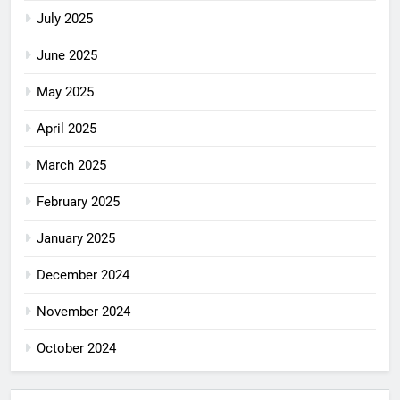
July 2025
June 2025
May 2025
April 2025
March 2025
February 2025
January 2025
December 2024
November 2024
October 2024