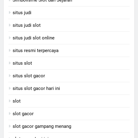
situs judi
situs judi slot
situs judi slot online
situs resmi terpercaya
situs slot
situs slot gacor
situs slot gacor hari ini
slot
slot gacor
slot gacor gampang menang