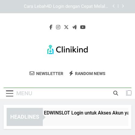
Skip
Daftar Edwinslot Resmi untuk Akses Akun yang
to
Lebih Stabil dan Mudah Dipahami
content
Daftar Lebah4D Resmi untuk Pengalaman Akses
yang Lebih Praktis dan Terarah
Panduan Lengkap EDWINSLOT Login untuk Akses
Akun yang Lebih Stabil
Cara Lebah4D Login dengan Cepat Melalui
Perangkat Mobile
Daftar Edwinslot Resmi untuk Akses Akun yang
Lebih Stabil dan Mudah Dipahami
Clinikind
Dapatkan Layanan Medis Profesional Di
Daftar Lebah4D Resmi untuk Pengalaman Akses
NEWSLETTER
RANDOM NEWS
yang Lebih Praktis dan Terarah
Clinikind.
MENU
nduan Lengkap EDWINSLOT Login untuk Akses Akun yang Lebi
HEADLINES
onth Ago