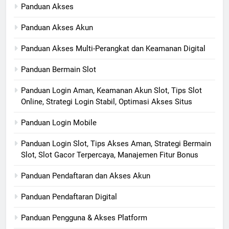
Panduan Akses
Panduan Akses Akun
Panduan Akses Multi-Perangkat dan Keamanan Digital
Panduan Bermain Slot
Panduan Login Aman, Keamanan Akun Slot, Tips Slot
Online, Strategi Login Stabil, Optimasi Akses Situs
Panduan Login Mobile
Panduan Login Slot, Tips Akses Aman, Strategi Bermain
Slot, Slot Gacor Terpercaya, Manajemen Fitur Bonus
Panduan Pendaftaran dan Akses Akun
Panduan Pendaftaran Digital
Panduan Pengguna & Akses Platform