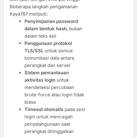
Beberapa langkah pengamanan
Kaya787 meliputi:
Penyimpanan password
dalam bentuk hash
, bukan
dalam teks asli
Penggunaan protokol
TLS/SSL
untuk semua
komunikasi data antara
perangkat dan server
Sistem pemantauan
aktivitas login
untuk
mendeteksi percobaan
brute-force atau login tidak
biasa
Timeout otomatis
pada sesi
login untuk mencegah
penyalahgunaan saat
perangkat ditinggalkan