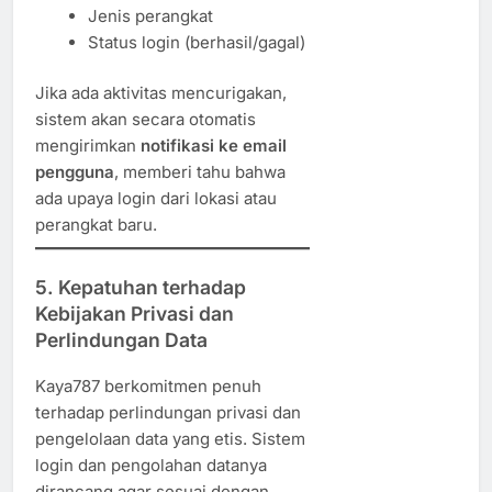
Jenis perangkat
Status login (berhasil/gagal)
Jika ada aktivitas mencurigakan,
sistem akan secara otomatis
mengirimkan
notifikasi ke email
pengguna
, memberi tahu bahwa
ada upaya login dari lokasi atau
perangkat baru.
5. Kepatuhan terhadap
Kebijakan Privasi dan
Perlindungan Data
Kaya787 berkomitmen penuh
terhadap perlindungan privasi dan
pengelolaan data yang etis. Sistem
login dan pengolahan datanya
dirancang agar sesuai dengan