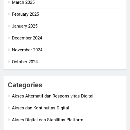
March 2025
February 2025
January 2025
December 2024
November 2024
October 2024
Categories
Akses Alternatif dan Responsivitas Digital
Akses dan Kontinuitas Digital
Akses Digital dan Stabilitas Platform