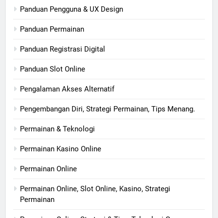
Panduan Pengguna & UX Design
Panduan Permainan
Panduan Registrasi Digital
Panduan Slot Online
Pengalaman Akses Alternatif
Pengembangan Diri, Strategi Permainan, Tips Menang.
Permainan & Teknologi
Permainan Kasino Online
Permainan Online
Permainan Online, Slot Online, Kasino, Strategi
Permainan