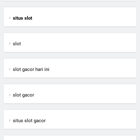
situs slot
slot
slot gacor hari ini
slot gacor
situs slot gacor