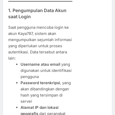
1. Pengumpulan Data Akun
saat Login
Saat pengguna mencoba login ke
akun Kaya787, sistem akan
mengumpulkan sejumlah informasi
yang diperlukan untuk proses
autentikasi. Data tersebut antara
lain:
Username atau email
yang
digunakan untuk identifikasi
pengguna
Password terenkripsi
, yang
akan dibandingkan dengan
hash yang tersimpan di
server
Alamat IP dan lokasi
geografis
dari perangkat