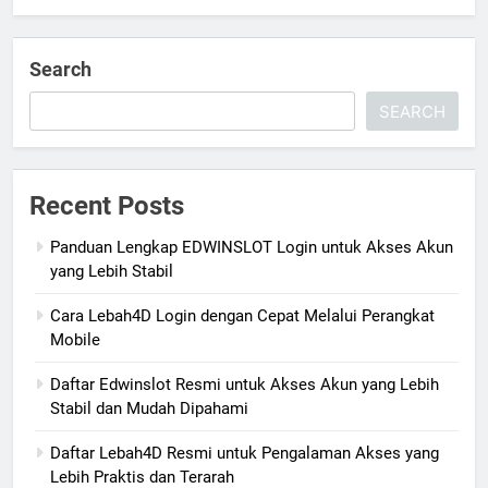
Search
SEARCH
Recent Posts
Panduan Lengkap EDWINSLOT Login untuk Akses Akun
yang Lebih Stabil
Cara Lebah4D Login dengan Cepat Melalui Perangkat
Mobile
Daftar Edwinslot Resmi untuk Akses Akun yang Lebih
Stabil dan Mudah Dipahami
Daftar Lebah4D Resmi untuk Pengalaman Akses yang
Lebih Praktis dan Terarah