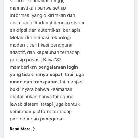
standar keamanan tinggi,
memastikan bahwa setiap
informasi yang dikirimkan dan
disimpan dilindungi dengan sistem
enkripsi dan autentikasi berlapis.
Melalui kombinasi teknologi
modern, verifikasi pengguna
adaptif, dan kepatuhan terhadap
prinsip privasi, Kaya787
memberikan
pengalaman login
yang tidak hanya cepat, tapi juga
aman dan transparan
. Ini menjadi
bukti nyata bahwa keamanan
digital bukan hanya tanggung
jawab sistem, tetapi juga bentuk
komitmen platform terhadap
perlindungan pengguna.
Read More