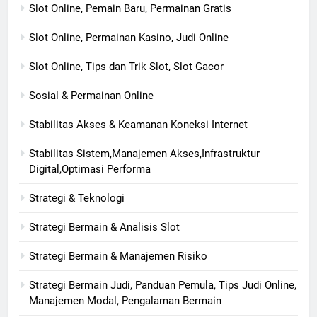
Slot Online, Pemain Baru, Permainan Gratis
Slot Online, Permainan Kasino, Judi Online
Slot Online, Tips dan Trik Slot, Slot Gacor
Sosial & Permainan Online
Stabilitas Akses & Keamanan Koneksi Internet
Stabilitas Sistem,Manajemen Akses,Infrastruktur
Digital,Optimasi Performa
Strategi & Teknologi
Strategi Bermain & Analisis Slot
Strategi Bermain & Manajemen Risiko
Strategi Bermain Judi, Panduan Pemula, Tips Judi Online,
Manajemen Modal, Pengalaman Bermain