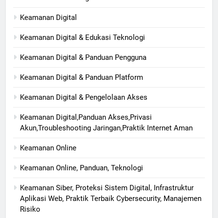
Keamanan Digital
Keamanan Digital & Edukasi Teknologi
Keamanan Digital & Panduan Pengguna
Keamanan Digital & Panduan Platform
Keamanan Digital & Pengelolaan Akses
Keamanan Digital,Panduan Akses,Privasi
Akun,Troubleshooting Jaringan,Praktik Internet Aman
Keamanan Online
Keamanan Online, Panduan, Teknologi
Keamanan Siber, Proteksi Sistem Digital, Infrastruktur
Aplikasi Web, Praktik Terbaik Cybersecurity, Manajemen
Risiko