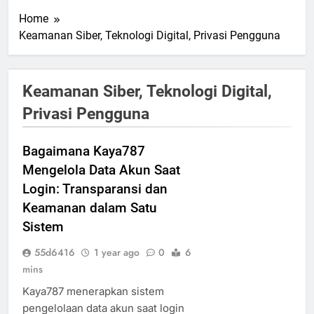
Home
Keamanan Siber, Teknologi Digital, Privasi Pengguna
Keamanan Siber, Teknologi Digital,
Privasi Pengguna
Bagaimana Kaya787
Mengelola Data Akun Saat
Login: Transparansi dan
Keamanan dalam Satu
Sistem
55d6416
1 year ago
0
6
mins
Kaya787 menerapkan sistem
pengelolaan data akun saat login