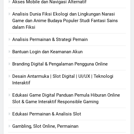
Akses Mobile dan Navigasi Alternatif
Analisis Dunia Fiksi Ekologi dan Lingkungan Narasi
Game dan Anime Budaya Populer Studi Fantasi Sains
dalam Fiksi
Analisis Permainan & Strategi Pemain
Bantuan Login dan Keamanan Akun
Branding Digital & Pengalaman Pengguna Online
Desain Antarmuka | Slot Digital | UI/UX | Teknologi
Interaktif
Edukasi Game Digital Panduan Pemula Hiburan Online
Slot & Game Interaktif Responsible Gaming
Edukasi Permainan & Analisis Slot
Gambling, Slot Online, Permainan