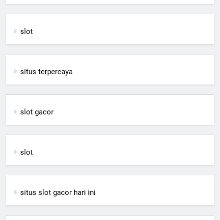
slot
situs terpercaya
slot gacor
slot
situs slot gacor hari ini