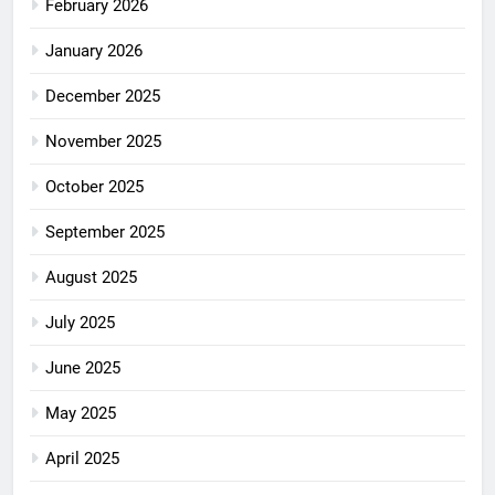
February 2026
January 2026
December 2025
November 2025
October 2025
September 2025
August 2025
July 2025
June 2025
May 2025
April 2025