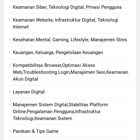
Keamanan Siber, Teknologi Digital, Privasi Pengguna
Keamanan Website, Infrastruktur Digital, Teknologi
Internet
Kesehatan Mental, Gaming, Lifestyle, Manajemen Stres
Keuangan, Keluarga, Pengelolaan Keuangan
Kompatibilitas Browser,Optimasi Akses
Web,Troubleshooting Login,Manajemen Sesi,Keamanan
Akun Digital
Layanan Digital
Manajemen Sistem Digital,Stabilitas Platform
Online,Pengalaman Pengguna,Infrastruktur
Teknologi,Keamanan Sistem
Panduan & Tips Game