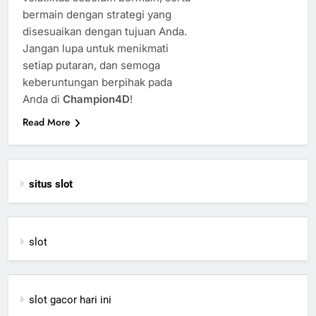
bermain dengan strategi yang
disesuaikan dengan tujuan Anda.
Jangan lupa untuk menikmati
setiap putaran, dan semoga
keberuntungan berpihak pada
Anda di
Champion4D
!
Read More
situs slot
slot
slot gacor hari ini