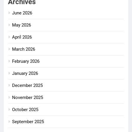
Archives
June 2026
May 2026
April 2026
March 2026
February 2026
January 2026
December 2025
November 2025
October 2025
September 2025