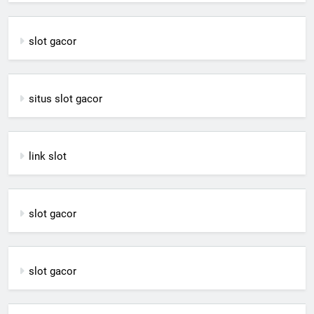
slot gacor
situs slot gacor
link slot
slot gacor
slot gacor