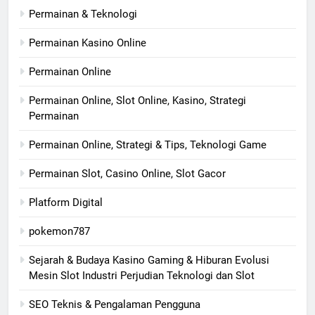
Permainan & Teknologi
Permainan Kasino Online
Permainan Online
Permainan Online, Slot Online, Kasino, Strategi
Permainan
Permainan Online, Strategi & Tips, Teknologi Game
Permainan Slot, Casino Online, Slot Gacor
Platform Digital
pokemon787
Sejarah & Budaya Kasino Gaming & Hiburan Evolusi
Mesin Slot Industri Perjudian Teknologi dan Slot
SEO Teknis & Pengalaman Pengguna