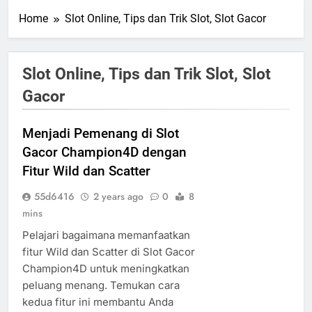
Home
Slot Online, Tips dan Trik Slot, Slot Gacor
Slot Online, Tips dan Trik Slot, Slot
Gacor
Menjadi Pemenang di Slot
Gacor Champion4D dengan
Fitur Wild dan Scatter
55d6416
2 years ago
0
8
mins
Pelajari bagaimana memanfaatkan
fitur Wild dan Scatter di Slot Gacor
Champion4D untuk meningkatkan
peluang menang. Temukan cara
kedua fitur ini membantu Anda