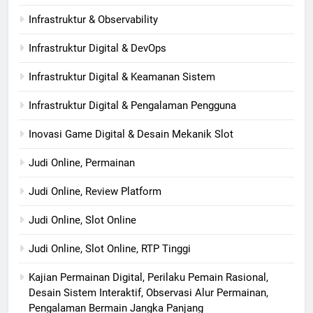
Infrastruktur & Observability
Infrastruktur Digital & DevOps
Infrastruktur Digital & Keamanan Sistem
Infrastruktur Digital & Pengalaman Pengguna
Inovasi Game Digital & Desain Mekanik Slot
Judi Online, Permainan
Judi Online, Review Platform
Judi Online, Slot Online
Judi Online, Slot Online, RTP Tinggi
Kajian Permainan Digital, Perilaku Pemain Rasional,
Desain Sistem Interaktif, Observasi Alur Permainan,
Pengalaman Bermain Jangka Panjang