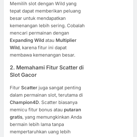
Memilih slot dengan Wild yang
tepat dapat memberikan peluang
besar untuk mendapatkan
kemenangan lebih sering. Cobalah
mencari permainan dengan
Expanding Wild
atau
Multiplier
Wild
, karena fitur ini dapat
membawa kemenangan besar.
2. Memahami Fitur Scatter di
Slot Gacor
Fitur
Scatter
juga sangat penting
dalam permainan slot, terutama di
Champion4D
. Scatter biasanya
memicu fitur bonus atau
putaran
gratis
, yang memungkinkan Anda
bermain lebih lama tanpa
mempertaruhkan uang lebih