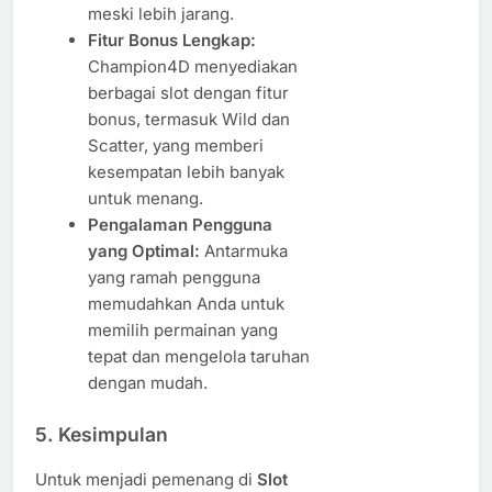
meski lebih jarang.
Fitur Bonus Lengkap:
Champion4D menyediakan
berbagai slot dengan fitur
bonus, termasuk Wild dan
Scatter, yang memberi
kesempatan lebih banyak
untuk menang.
Pengalaman Pengguna
yang Optimal:
Antarmuka
yang ramah pengguna
memudahkan Anda untuk
memilih permainan yang
tepat dan mengelola taruhan
dengan mudah.
5. Kesimpulan
Untuk menjadi pemenang di
Slot