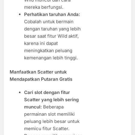
mereka berfungsi.
Perhatikan taruhan Anda:
Cobalah untuk bermain
dengan taruhan yang lebih
besar saat fitur Wild aktif,
karena ini dapat
meningkatkan peluang
kemenangan lebih tinggi.
Manfaatkan Scatter untuk
Mendapatkan Putaran Gratis
Cari slot dengan fitur
Scatter yang lebih sering
muncul:
Beberapa
permainan slot memiliki
peluang lebih besar untuk
memicu fitur Scatter.