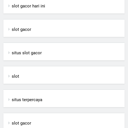
slot gacor hari ini
slot gacor
situs slot gacor
slot
situs terpercaya
slot gacor