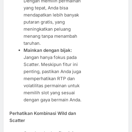
Dengan memilih permainan
yang tepat, Anda bisa
mendapatkan lebih banyak
putaran gratis, yang
meningkatkan peluang
menang tanpa menambah
taruhan.
Mainkan dengan bijak:
Jangan hanya fokus pada
Scatter. Meskipun fitur ini
penting, pastikan Anda juga
memperhatikan RTP dan
volatilitas permainan untuk
memilih slot yang sesuai
dengan gaya bermain Anda.
Perhatikan Kombinasi Wild dan
Scatter