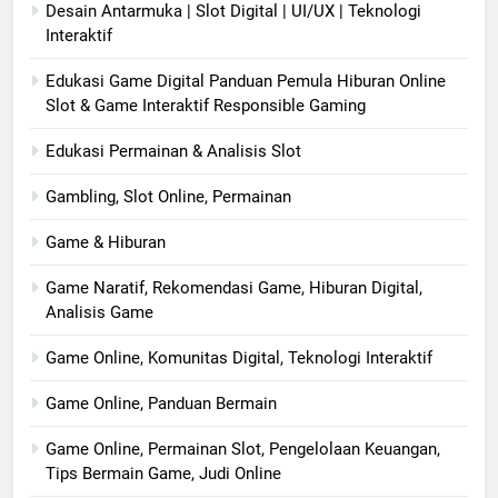
Desain Antarmuka | Slot Digital | UI/UX | Teknologi
Interaktif
Edukasi Game Digital Panduan Pemula Hiburan Online
Slot & Game Interaktif Responsible Gaming
Edukasi Permainan & Analisis Slot
Gambling, Slot Online, Permainan
Game & Hiburan
Game Naratif, Rekomendasi Game, Hiburan Digital,
Analisis Game
Game Online, Komunitas Digital, Teknologi Interaktif
Game Online, Panduan Bermain
Game Online, Permainan Slot, Pengelolaan Keuangan,
Tips Bermain Game, Judi Online