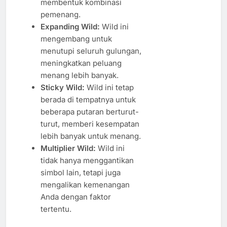
membentuk kombinasi
pemenang.
Expanding Wild:
Wild ini
mengembang untuk
menutupi seluruh gulungan,
meningkatkan peluang
menang lebih banyak.
Sticky Wild:
Wild ini tetap
berada di tempatnya untuk
beberapa putaran berturut-
turut, memberi kesempatan
lebih banyak untuk menang.
Multiplier Wild:
Wild ini
tidak hanya menggantikan
simbol lain, tetapi juga
mengalikan kemenangan
Anda dengan faktor
tertentu.