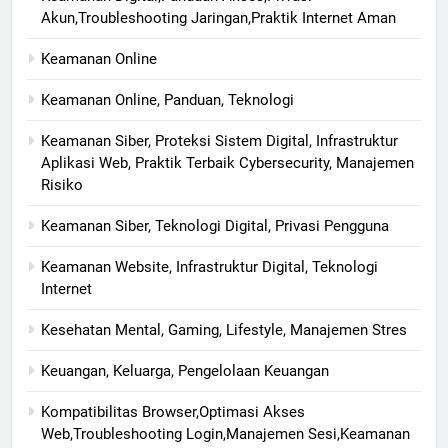
Akun,Troubleshooting Jaringan,Praktik Internet Aman
Keamanan Online
Keamanan Online, Panduan, Teknologi
Keamanan Siber, Proteksi Sistem Digital, Infrastruktur
Aplikasi Web, Praktik Terbaik Cybersecurity, Manajemen
Risiko
Keamanan Siber, Teknologi Digital, Privasi Pengguna
Keamanan Website, Infrastruktur Digital, Teknologi
Internet
Kesehatan Mental, Gaming, Lifestyle, Manajemen Stres
Keuangan, Keluarga, Pengelolaan Keuangan
Kompatibilitas Browser,Optimasi Akses
Web,Troubleshooting Login,Manajemen Sesi,Keamanan